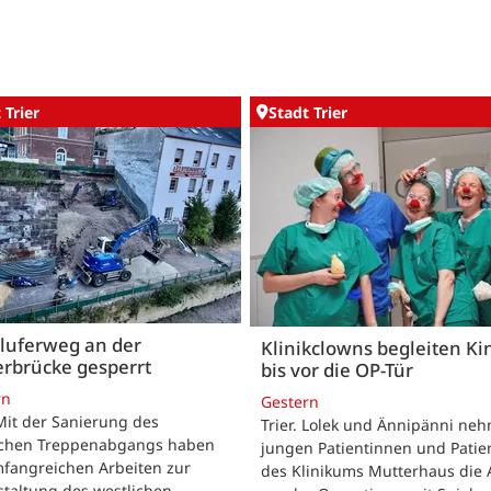
 Trier
Stadt Trier
luferweg an der
Klinikclowns begleiten Ki
rbrücke gesperrt
bis vor die OP-Tür
rn
Gestern
 Mit der Sanierung des
Trier. Lolek und Ännipänni ne
ichen Treppenabgangs haben
jungen Patientinnen und Patie
mfangreichen Arbeiten zur
des Klinikums Mutterhaus die 
taltung des westlichen