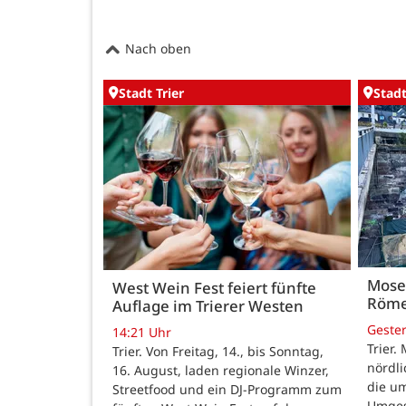
Nach oben
Stadt Trier
Stadt
Mose
West Wein Fest feiert fünfte
Röme
Auflage im Trierer Westen
Geste
14:21 Uhr
Trier.
Trier. Von Freitag, 14., bis Sonntag,
nördl
16. August, laden regionale Winzer,
die u
Streetfood und ein DJ-Programm zum
Umges