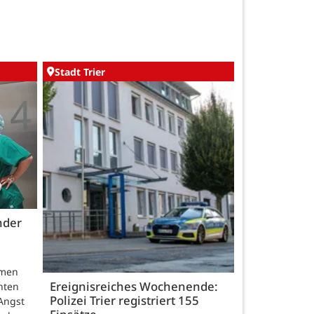
Stadt Trier
nder
hmen
Ereignisreiches Wochenende:
nten
Polizei Trier registriert 155
Angst