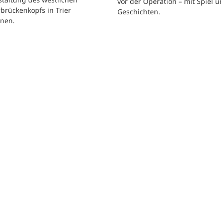
vor der Operation – mit Spiel 
brückenkopfs in Trier
Geschichten.
nen.