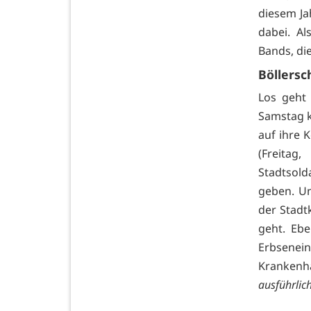
diesem Ja
dabei. Al
Bands, di
Böllersc
Los geht
Samstag k
auf ihre 
(Freitag
Stadtsolda
geben. Un
der Stadt
geht. Ebe
Erbsenei
Kranken
ausführlic