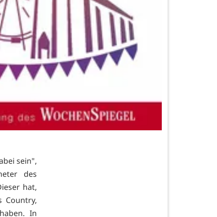
bei sein",
neter des
ieser hat,
 Country,
haben. In