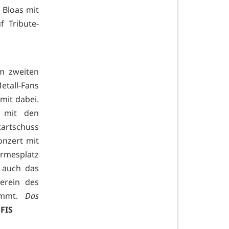
 Bloas mit
f Tribute-
m zweiten
etall-Fans
mit dabei.
r mit den
Startschuss
onzert mit
irmesplatz
t auch das
erein des
kommt.
Das
.
FIS