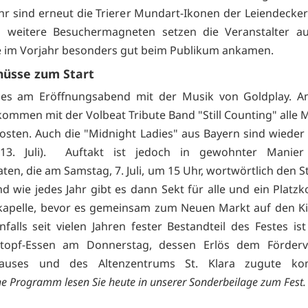
hr sind erneut die Trierer Mundart-Ikonen der Leiendecker
s weitere Besuchermagneten setzen die Veranstalter au
e im Vorjahr besonders gut beim Publikum ankamen.
hüsse zum Start
 es am Eröffnungsabend mit der Musik von Goldplay. A
ommen mit der Volbeat Tribute Band "Still Counting" alle M
Kosten. Auch die "Midnight Ladies" aus Bayern sind wieder 
, 13. Juli). Auftakt ist jedoch in gewohnter Manie
ten, die am Samstag, 7. Juli, um 15 Uhr, wortwörtlich den 
d wie jedes Jahr gibt es dann Sekt für alle und ein Platzk
kapelle, bevor es gemeinsam zum Neuen Markt auf den K
nfalls seit vielen Jahren fester Bestandteil des Festes is
ntopf-Essen am Donnerstag, dessen Erlös dem Förderv
hauses und des Altenzentrums St. Klara zugute 
he Programm lesen Sie heute in unserer
Sonderbeilage zum Fest