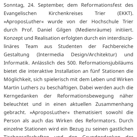
Sonntag, 24. September, dem Reformationsfest des
Evangelischen Kirchenkrei­ses Trier (EKKT).
»AproposLuther« wurde von der Hochschule Trier
durch Prof. Daniel Gil­gen (Medienräume) initiiert.
Konzept und Realisation er­folgten durch ein interdiszip­
linäres Team aus Studenten der Fachbereiche
Gestaltung (Intermedia Design/Archi­tektur) und
Informatik. An­lässlich des 500. Reformati­onsjubiläums
bietet die in­teraktive Installation an fünf Stationen die
Möglichkeit, sich spielerisch mit dem Le­ben und Wirken
Martin Lu­thers zu beschäftigen. Dabei werden auch die
Kerngedan­ken der Reformationsbewe­gung näher
beleuchtet und in einen aktuellen Zusammen­hang
gebracht. »AproposLuther« themati­siert sowohl die
Person als auch das Wirken des Re­formators. Durch
einzelne Stationen wird ein Bezug zu seinen gastlichen
Tischge­sellschaften und den Grund­gedanken der