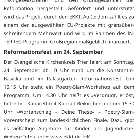
Reformation hergestellt. Gefördert und unterstützt
wird das Projekt durch den EKKT. Außerdem zählt es zu
einem der ausgewählten EU-Projekte mit grenzüber­
schreitendem Mehrwert und wird im Rahmen des IN­
TERREG Programm Groß­region maßgeblich finanziert.
Reformationsfest am 24. September
Der Evangelische Kirchen­kreis Trier feiert am Sonn­tag,
24. September, ab 10 Uhr rund um die Konstan­tin-
Basilika und im Pa­lastgarten Reformati­onsfest. Um
10.15 Uhr steht ein Poetry-Slam-Workshop auf dem
Programm. Um 14.30 Uhr heißt es »Vergnügt, er­löst,
befreit« – Kabarett mit Konrad Beikircher und um 15.30
Uhr »Wortanschlag – Deine These« – Poetry-Slam-
Vorentscheid zum lan­deskirchlichen Finale. Dazu gibt
es vielfältige Angebote für Kinder und Jugendliche.
Weitere Infos unter www.ekkt.de HK