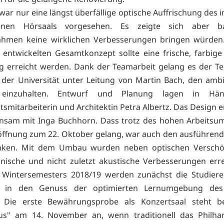
ar nur eine längst überfällige optische Auffrischung des i
nen Hörsaals vorgesehen. Es zeigte sich aber ba
ahmen keine wirklichen Verbesserungen bringen würden
 entwickelten Gesamtkonzept sollte eine frische, farbige
g erreicht werden. Dank der Teamarbeit gelang es der T
 der Universität unter Leitung von Martin Bach, den ambi
n einzuhalten. Entwurf und Planung lagen in Hä
tsmitarbeiterin und Architektin Petra Albertz. Das Design 
nsam mit Inga Buchhorn. Dass trotz des hohen Arbeitsu
ffnung zum 22. Oktober gelang, war auch den ausführen
nken. Mit dem Umbau wurden neben optischen Versch
nische und nicht zuletzt akustische Verbesserungen err
s Wintersemesters 2018/19 werden zunächst die Studier
n in den Genuss der optimierten Lernumgebung des
Die erste Bewährungsprobe als Konzertsaal steht b
us" am 14. November an, wenn traditionell das Philha