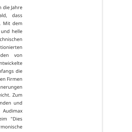
n die Jahre
ld, dass
. Mit dem
 und helle
echnischen
tionierten
nden von
entwickelte
mfangs die
den Firmen
önerungen
eicht. Zum
enden und
 Audimax
eim "Dies
rmonische