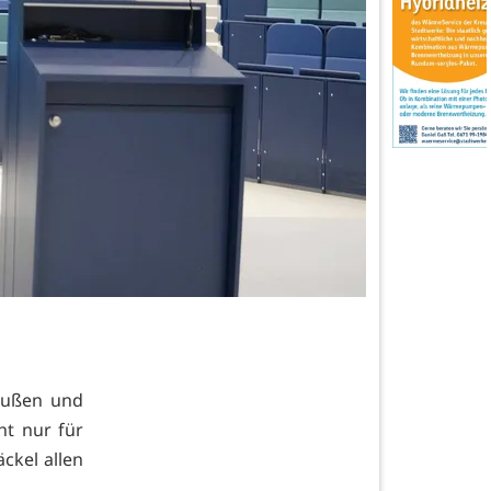
außen und
ht nur für
äckel allen