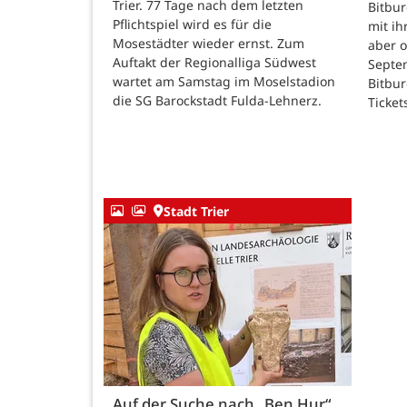
Trier. 77 Tage nach dem letzten
Bitbur
Pflichtspiel wird es für die
mit ih
Mosestädter wieder ernst. Zum
aber o
Auftakt der Regionalliga Südwest
Septem
wartet am Samstag im Moselstadion
Bitbur
die SG Barockstadt Fulda-Lehnerz.
Ticket
Stadt Trier
Auf der Suche nach „Ben Hur“