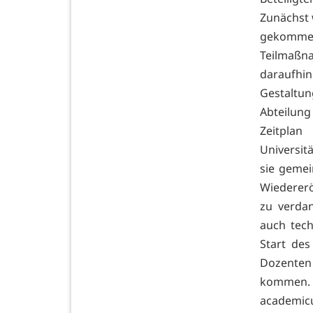
Zunächst w
gekomme
Teilmaßn
daraufhin
Gestaltun
Abteilung
Zeitpla
Universitä
sie gemei
Wiedererö
zu verda
auch tech
Start de
Dozente
kommen. 
academic