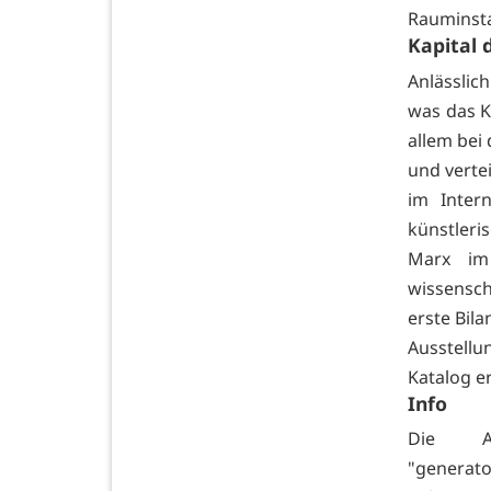
Rauminsta
Kapital 
Anlässlic
was das K
allem bei
und vertei
im Inter
künstleri
Marx im
wissensch
erste Bil
Ausstellu
Katalog er
Info
Die A
"generat