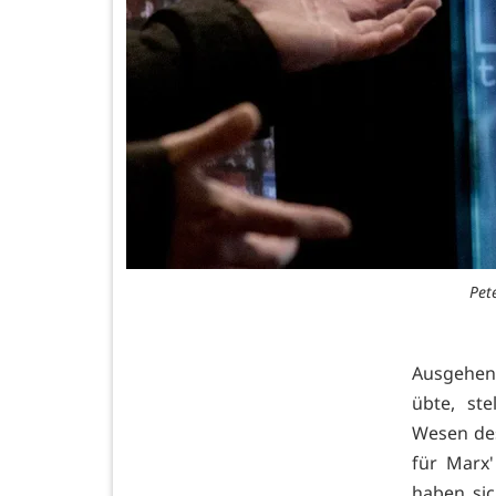
Pet
Ausgehend
übte, st
Wesen des
für Marx'
haben sic