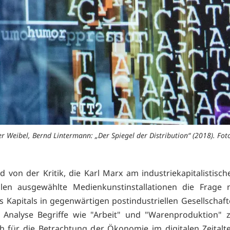
er Weibel, Bernd Lintermann: „Der Spiegel der Distribution“ (2018). Foto
 von der Kritik, die Karl Marx am industriekapitalistisc
ellen ausgewählte Medienkunstinstallationen die Frage
 Kapitals in gegenwärtigen postindustriellen Gesellschaf
 Analyse Begriffe wie "Arbeit" und "Warenproduktion" z
h für die Betrachtung der Ökonomie im digitalen Zeitalte