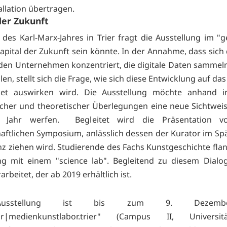
llation übertragen.
der Zukunft
h des Karl-Marx-Jahres in Trier fragt die Ausstellung im "g
apital der Zukunft sein könnte. In der Annahme, dass sich 
 den Unternehmen konzentriert, die digitale Daten sammeln
len, stellt sich die Frage, wie sich diese Entwicklung auf da
net auswirken wird. Die Ausstellung möchte anhand in
scher und theoretischer Überlegungen eine neue Sichtweis
 Jahr werfen. Begleitet wird die Präsentation v
aftlichen Symposium, anlässlich dessen der Kurator im Spä
anz ziehen wird. Studierende des Fachs Kunstgeschichte flan
ng mit einem "science lab". Begleitend zu diesem Dialo
arbeitet, der ab 2019 erhältlich ist.
usstellung ist bis zum 9. Dezem
or|medienkunstlabor.trier" (Campus II, Universit