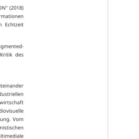
ON" (2018)
ormationen
 Echtzeit
ugmented-
Kritik des
teinander
ustriellen
irtschaft
ovisuelle
rung. Vom
istischen
timediale