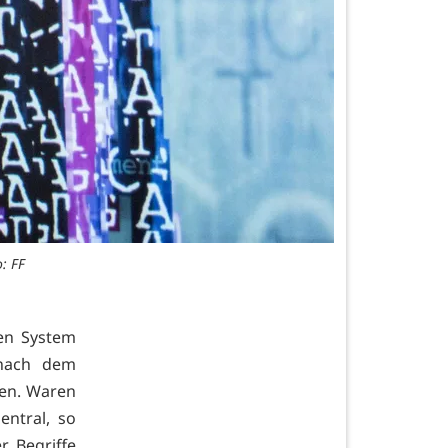
: FF
hen System
 nach dem
ten. Waren
entral, so
r Begriffe