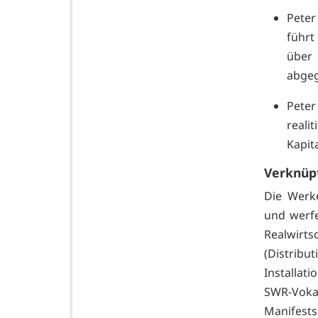
Peter
führt
über 
abgeg
Pete
reali
Kapit
Verknüpf
Die Werk
und werfe
Realwirt
(Distrib
Installa
SWR-Voka
Manifest