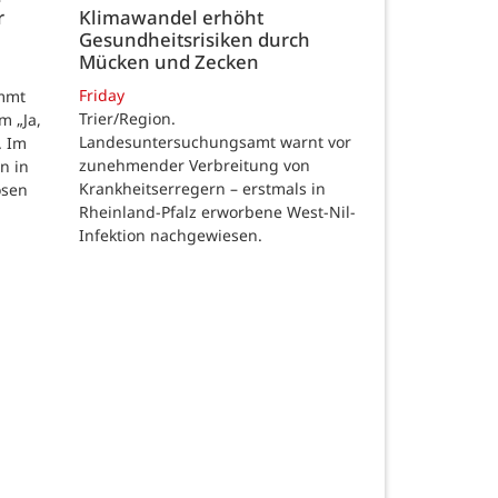
r
Klimawandel erhöht
Gesundheitsrisiken durch
Mücken und Zecken
Friday
ommt
Trier/Region.
m „Ja,
Landesuntersuchungsamt warnt vor
. Im
zunehmender Verbreitung von
n in
Krankheitserregern – erstmals in
osen
Rheinland-Pfalz erworbene West-Nil-
Infektion nachgewiesen.