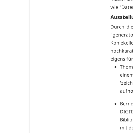
wie "Daten
Ausstell
Durch die
"generato
Kohlekel
hochkarä
eigens fü
Thoma
eine
'zeic
aufno
Bern
DIGIT
Bibli
mit d