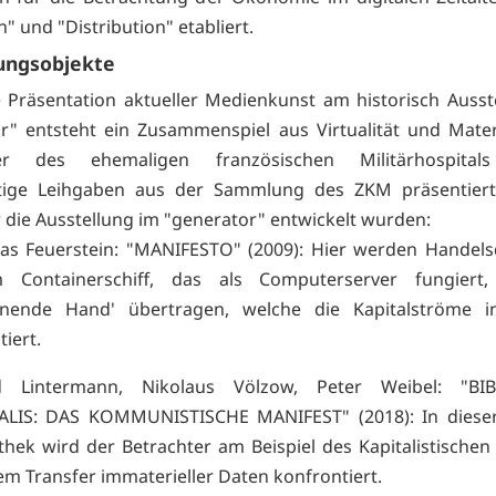
" und "Distribution" etabliert.
ungsobjekte
 Präsentation aktueller Medienkunst am historisch Ausst
r" entsteht ein Zusammenspiel aus Virtualität und Materi
ler des ehemaligen französischen Militärhospita
tige Leihgaben aus der Sammlung des ZKM präsentiert, 
r die Ausstellung im "generator" entwickelt wurden:
s Feuerstein: "MANIFESTO" (2009): Hier werden Handels
m Containerschiff, das als Computerserver fungiert
hnende Hand' übertragen, welche die Kapitalströme in
tiert.
d Lintermann, Nikolaus Völzow, Peter Weibel: "BI
ALIS: DAS KOMMUNISTISCHE MANIFEST" (2018): In dieser 
othek wird der Betrachter am Beispiel des Kapitalistischen
em Transfer immaterieller Daten konfrontiert.