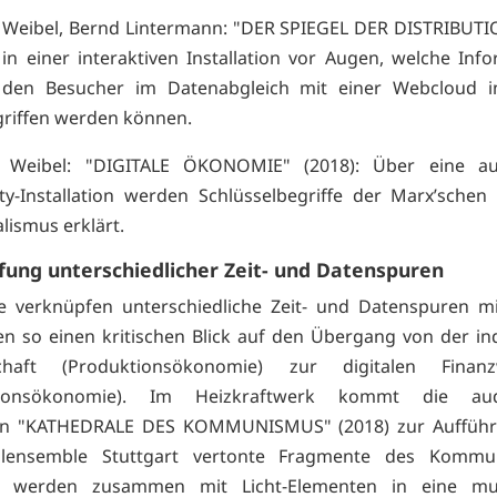
 Weibel, Bernd Lintermann: "DER SPIEGEL DER DISTRIBUTI
 in einer interaktiven Installation vor Augen, welche Inf
den Besucher im Datenabgleich mit einer Webcloud in
riffen werden können.
r Weibel: "DIGITALE ÖKONOMIE" (2018): Über eine a
tity-Installation werden Schlüsselbegriffe der Marx’schen 
alismus erklärt.
ung unterschiedlicher Zeit- und Datenspuren
e verknüpfen unterschiedliche Zeit- und Datenspuren mi
n so einen kritischen Blick auf den Übergang von der ind
schaft (Produktionsökonomie) zur digitalen Finanzw
utionsökonomie). Im Heizkraftwerk kommt die audi
tion "KATHEDRALE DES KOMMUNISMUS" (2018) zur Auffüh
lensemble Stuttgart vertonte Fragmente des Kommun
s werden zusammen mit Licht-Elementen in eine mul