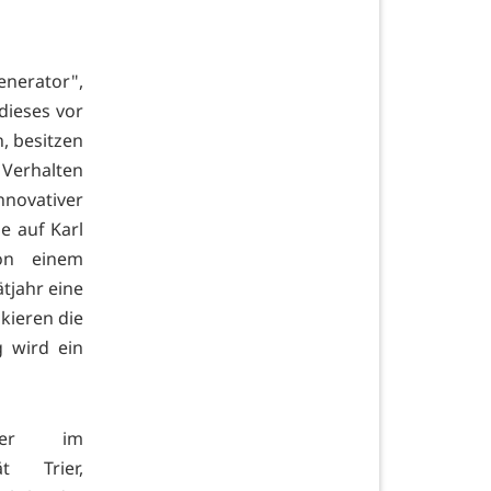
enerator",
dieses vor
, besitzen
s Verhalten
novativer
e auf Karl
on einem
tjahr eine
kieren die
g wird ein
ber im
ät Trier,