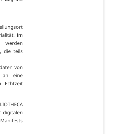
ellungsort
alität. Im
ls werden
die teils
daten von
, an eine
 Echtzeit
BLIOTHECA
digitalen
 Manifests