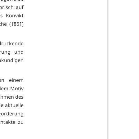
orisch auf
s Konvikt
che (1851)
ndruckende
hrung und
chkundigen
von einem
dem Motiv
 Rahmen des
ie aktuelle
 Förderung
ontakte zu