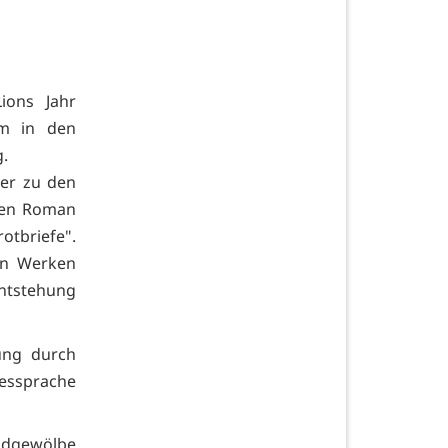
ions Jahr
am in den
g.
er zu den
len Roman
otbriefe".
en Werken
Entstehung
ung durch
dessprache
undgewölbe