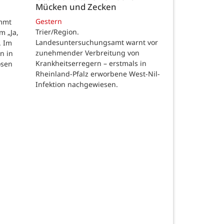
Mücken und Zecken
Gestern
ommt
Trier/Region.
m „Ja,
Landesuntersuchungsamt warnt vor
. Im
zunehmender Verbreitung von
n in
Krankheitserregern – erstmals in
osen
Rheinland-Pfalz erworbene West-Nil-
Infektion nachgewiesen.