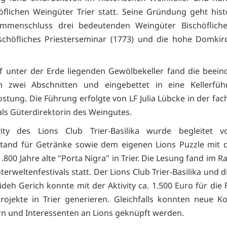
öflichen Weingüter Trier statt. Seine Gründung geht hist
mmenschluss drei bedeutenden Weingüter Bischöfliche
ischöfliches Priesterseminar (1773) und die hohe Domkir
ef unter der Erde liegenden Gewölbekeller fand die beei
n zwei Abschnitten und eingebettet in eine Kellerfü
stung. Die Führung erfolgte von LF Julia Lübcke in der fa
als Güterdirektorin des Weingutes.
vity des Lions Club Trier-Basilika wurde begleitet 
stand für Getränke sowie dem eigenen Lions Puzzle mit 
.800 Jahre alte "Porta Nigra" in Trier. Die Lesung fand im
terweltenfestivals statt. Der Lions Club Trier-Basilika und d
pideh Gerich konnte mit der Aktivity ca. 1.500 Euro für die
Projekte in Trier generieren. Gleichfalls konnten neue K
n und Interessenten an Lions geknüpft werden.