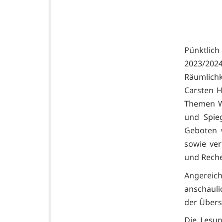
Pünktlic
2023/202
Räumlichk
Carsten 
Themen W
und Spieg
Geboten 
sowie ver
und Reche
Angereic
anschauli
der Übers
Die Lesun