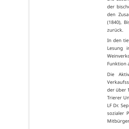
der bisch
den Zusa
(1840), B
zurück.
In den ti
Lesung i
Weinverko
Funktion 
Die Akti
Verkaufs
der über 1
Trierer Un
LF Dr. Se
sozialer 
Mitbürger