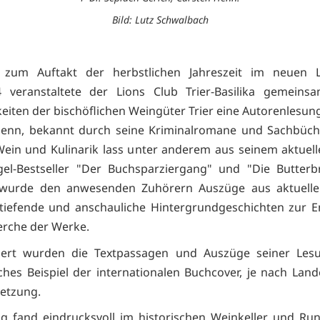
Bild: Lutz Schwalbach
h zum Auftakt der herbstlichen Jahreszeit im neuen L
4 veranstaltete der Lions Club Trier-Basilika gemeins
eiten der bischöflichen Weingüter Trier eine Autorenlesun
Henn, bekannt durch seine Kriminalromane und Sachbüch
ein und Kulinarik lass unter anderem aus seinem aktuel
el-Bestseller "Der Buchsparziergang" und "Die Butterbr
wurde den anwesenden Zuhörern Auszüge aus aktuell
tiefende und anschauliche Hintergrundgeschichten zur 
rche der Werke.
hert wurden die Textpassagen und Auszüge seiner Les
ches Beispiel der internationalen Buchcover, je nach Lan
etzung.
g fand eindrucksvoll im historischen Weinkeller und R