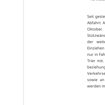
Seit gest
Abfahrt A
Oktober
Stützwänd
der weit
Einziehen
nur in Fah
Trier mi
beziehung
Verkehrs
sowie an
werden m