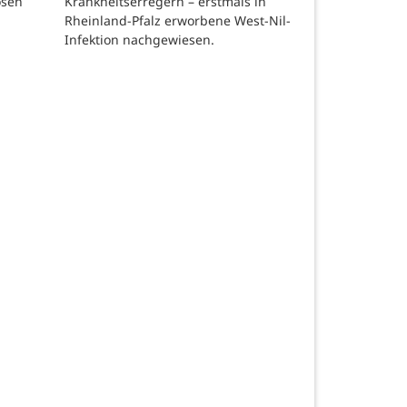
Krankheitserregern – erstmals in
osen
Rheinland-Pfalz erworbene West-Nil-
Infektion nachgewiesen.