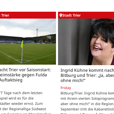
 Trier
Stadt Trier
acht Trier vor Saisonstart:
Ingrid Kühne kommt nac
Heimstärke gegen Fulda
Bitburg und Trier: „Ja, abe
Auftaktsieg
ohne mich!“
Friday
 77 Tage nach dem letzten
Bitburg/Trier. Ingrid Kühne k
tspiel wird es für die
mit ihrem vierten Soloprogram
tädter wieder ernst. Zum
aber ohne mich!“ in die Region
t der Regionalliga Südwest
September tritt die Kabarettisti