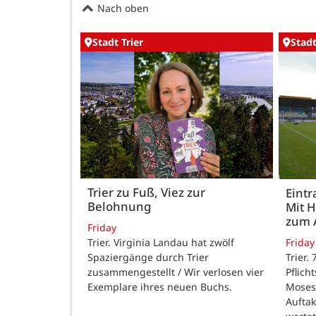
Nach oben
Stadt Trier
Stadt
Trier zu Fuß, Viez zur
Eintr
Belohnung
Mit 
zum 
Friday
Trier. Virginia Landau hat zwölf
Friday
Spaziergänge durch Trier
Trier.
zusammengestellt / Wir verlosen vier
Pflich
Exemplare ihres neuen Buchs.
Moses
Auftak