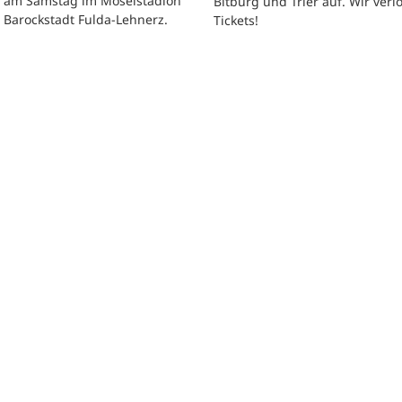
t am Samstag im Moselstadion
Bitburg und Trier auf. Wir verl
 Barockstadt Fulda-Lehnerz.
Tickets!