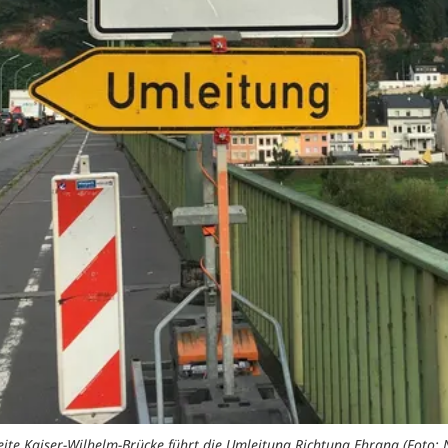
ite Kaiser-Wilhelm-Brücke führt die Umleitung Richtung Ehrang (Foto