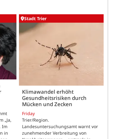
Stadt Trier
h
r
Klimawandel erhöht
Gesundheitsrisiken durch
Mücken und Zecken
Friday
ommt
Trier/Region.
m „Ja,
Landesuntersuchungsamt warnt vor
. Im
zunehmender Verbreitung von
n in