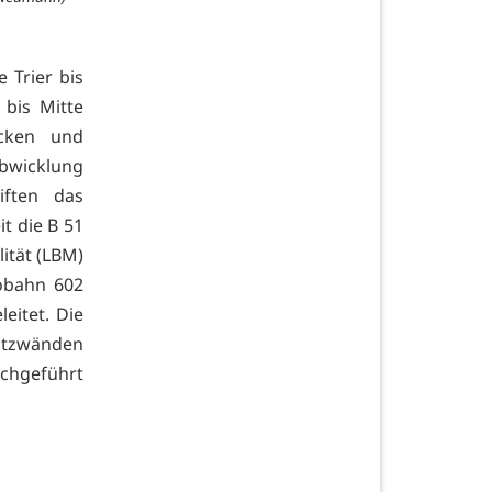
 Trier bis
 bis Mitte
cken und
Abwicklung
iften das
t die B 51
lität (LBM)
obahn 602
eitet. Die
ützwänden
chgeführt