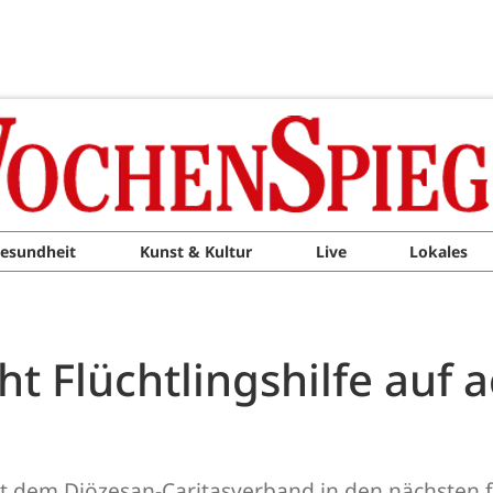
esundheit
Kunst & Kultur
Live
Lokales
ht Flüchtlingshilfe auf 
 dem Diözesan-Caritasverband in den nächsten fü