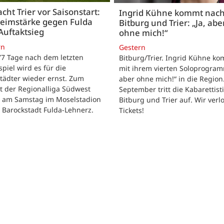
acht Trier vor Saisonstart:
Ingrid Kühne kommt nac
Heimstärke gegen Fulda
Bitburg und Trier: „Ja, abe
Auftaktsieg
ohne mich!“
rn
Gestern
 77 Tage nach dem letzten
Bitburg/Trier. Ingrid Kühne k
tspiel wird es für die
mit ihrem vierten Soloprogram
tädter wieder ernst. Zum
aber ohne mich!“ in die Region
t der Regionalliga Südwest
September tritt die Kabarettisti
t am Samstag im Moselstadion
Bitburg und Trier auf. Wir verl
 Barockstadt Fulda-Lehnerz.
Tickets!