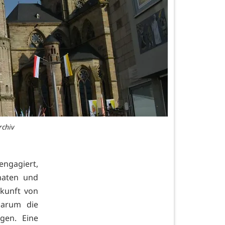
rchiv
engagiert,
naten und
rkunft von
darum die
gen. Eine