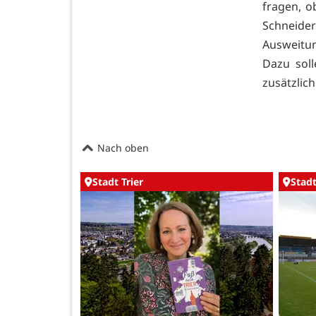
fragen, o
Schneide
Ausweitun
Dazu sol
zusätzlic
Nach oben
Stadt Trier
Stadt