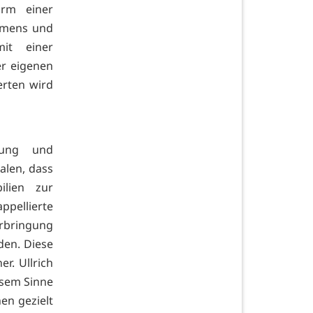
rm einer
ommens und
it einer
er eigenen
erten wird
ldung und
alen, dass
ilien zur
ppellierte
erbringung
en. Diese
r. Ullrich
esem Sinne
n gezielt