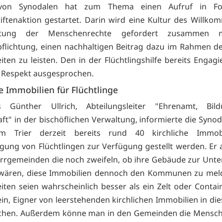
von Synodalen hat zum Thema einen Aufruf in Fo
iftenaktion gestartet. Darin wird eine Kultur des Willk
tung der Menschenrechte gefordert zusammen m
pflichtung, einen nachhaltigen Beitrag dazu im Rahmen d
iten zu leisten. Den in der Flüchtlingshilfe bereits Engagi
 Respekt ausgesprochen.
he Immobilien für Flüchtlinge
 Günther Ullrich, Abteilungsleiter "Ehrenamt, Bi
aft" in der bischöflichen Verwaltung, informierte die Synod
m Trier derzeit bereits rund 40 kirchliche Immob
gung von Flüchtlingen zur Verfügung gestellt werden. Er a
arrgemeinden die noch zweifeln, ob ihre Gebäude zur Unt
 wären, diese Immobilien dennoch den Kommunen zu meld
iten seien wahrscheinlich besser als ein Zelt oder Containe
ein, Eigner von leerstehenden kirchlichen Immobilien in di
chen. Außerdem könne man in den Gemeinden die Mensche