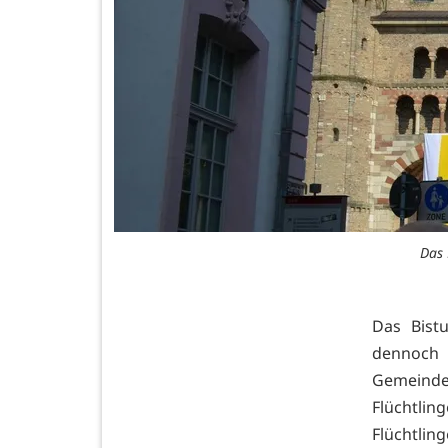
Das 
Das Bistu
dennoch 
Gemeinden
Flüchtli
Flüchtli