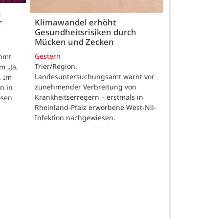
h
r
Klimawandel erhöht
Gesundheitsrisiken durch
Mücken und Zecken
Gestern
ommt
Trier/Region.
m „Ja,
Landesuntersuchungsamt warnt vor
. Im
zunehmender Verbreitung von
n in
Krankheitserregern – erstmals in
osen
Rheinland-Pfalz erworbene West-Nil-
Infektion nachgewiesen.