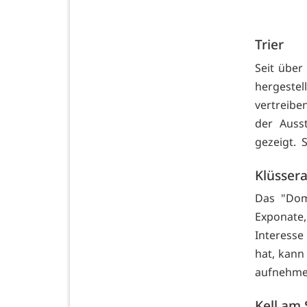
Trier
Seit über
hergestel
vertreibe
der Auss
gezeigt. S
Klüsser
Das "Dom
Exponate
Interess
hat, kan
aufnehmen
Kell am