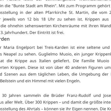
in die "Bunte Stadt am Rhein". Mit zum Programm gehört
sstellung in der alten Pfarrkirche St. Martin, die vom 2
 jeweils von 12 bis 18 Uhr zu sehen ist. Krippen aus a
 die ohnehin sehenswerten Kirchenräume mit ihren Wand
. Jahrhundert. Der Eintritt ist frei.
arden
r Maria Engelport bei Treis-Karden ist eine seltene und
s Neapel zu sehen. Guglielmo Muoio, ein junger Krippe
at die Krippe aus Italien geliefert. Die Familie Muoio
rten Krippen. Diese ist von über 40 anderen Figuren u
nd Szenen aus dem täglichen Leben, die Umgebung der 
 Beilstein und ein Himmel mit vielen Engeln.
r 30 Jahren sammeln die Brüder Franz-Rudolf und Jose
us aller Welt. Über 300 Krippen – und damit die größte inte
sstellung des Ahrtals – können sie ihr Eigen nennen. Die K