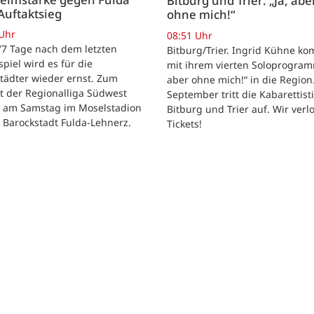
Bitburg und Trier: „Ja, abe
Auftaktsieg
ohne mich!“
 Uhr
08:51 Uhr
 77 Tage nach dem letzten
Bitburg/Trier. Ingrid Kühne k
tspiel wird es für die
mit ihrem vierten Soloprogram
tädter wieder ernst. Zum
aber ohne mich!“ in die Region
t der Regionalliga Südwest
September tritt die Kabarettisti
t am Samstag im Moselstadion
Bitburg und Trier auf. Wir verl
 Barockstadt Fulda-Lehnerz.
Tickets!