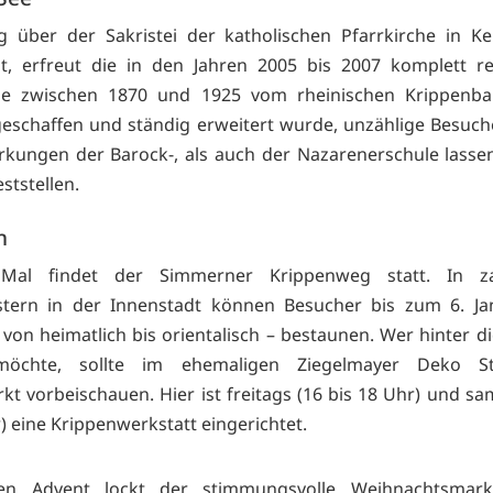
g über der Sakristei der katholischen Pfarrkirche in K
lt, erfreut die in den Jahren 2005 bis 2007 komplett re
die zwischen 1870 und 1925 vom rheinischen Krippenba
geschaffen und ständig erweitert wurde, unzählige Besuch
rkungen der Barock-, als auch der Nazarenerschule lassen
eststellen.
n
al findet der Simmerner Krippenweg statt. In za
stern in der Innenstadt können Besucher bis zum 6. Ja
 von heimatlich bis orientalisch – bestaunen. Wer hinter di
 möchte, sollte im ehemaligen Ziegelmayer Deko S
kt vorbeischauen. Hier ist freitags (16 bis 18 Uhr) und sa
) eine Krippenwerkstatt eingerichtet.
en Advent lockt der stimmungsvolle Weihnachtsmark