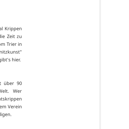
al Krippen
ie Zeit zu
m Trier in
itzkunst"
gibt's
hier.
t über 90
Welt. Wer
tskrippen
dem Verein
ligen.