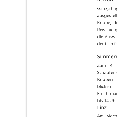
Ganzjähri
ausgestel
Krippe, 
Reischig 
die Auswi
deutlich f
Simmer
Zum 4. M
Schaufen
Krippen –
blicken
Fruchtmar
bis 14 Uhr
Linz
Am viert