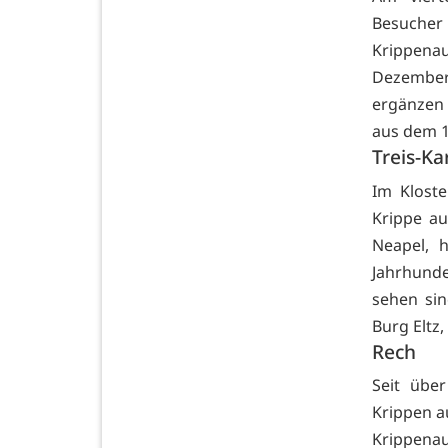
Besucher 
Krippenau
Dezember
ergänzen
aus dem 13
Treis-K
Im Kloste
Krippe au
Neapel, h
Jahrhunde
sehen si
Burg Eltz,
Rech
Seit übe
Krippen a
Krippenau