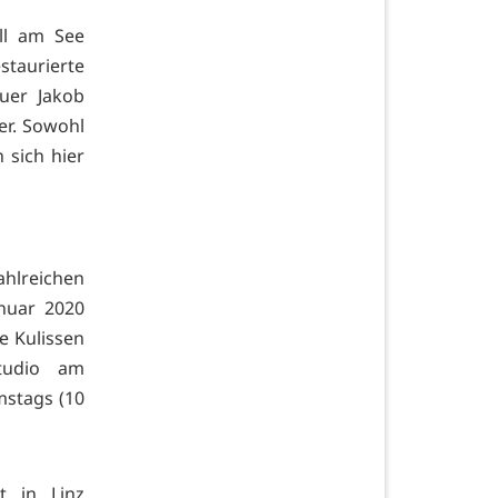
ell am See
staurierte
uer Jakob
er. Sowohl
 sich hier
hlreichen
nuar 2020
e Kulissen
tudio am
mstags (10
t in Linz