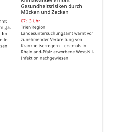
r
Klimawandel erhöht
Gesundheitsrisiken durch
Mücken und Zecken
07:13 Uhr
ommt
Trier/Region.
m „Ja,
Landesuntersuchungsamt warnt vor
. Im
zunehmender Verbreitung von
n in
Krankheitserregern – erstmals in
osen
Rheinland-Pfalz erworbene West-Nil-
Infektion nachgewiesen.