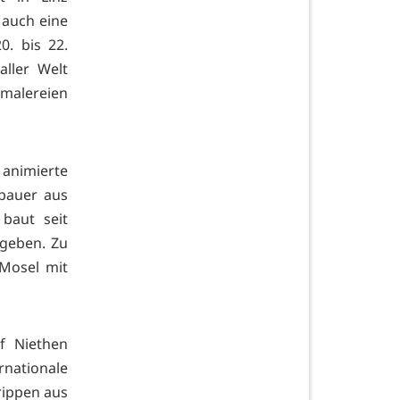
 auch eine
0. bis 22.
ller Welt
malereien
 animierte
nbauer aus
 baut seit
mgeben. Zu
Mosel mit
f Niethen
rnationale
rippen aus