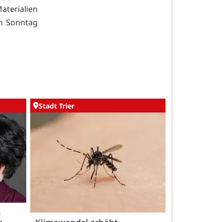
aterialien
en Sonntag
Stadt Trier
h