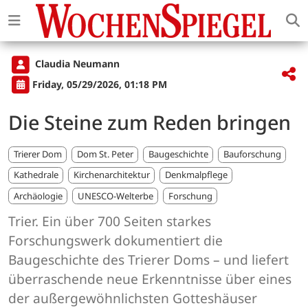
Claudia Neumann
Friday, 05/29/2026, 01:18 PM
Die Steine zum Reden bringen
Trierer Dom
Dom St. Peter
Baugeschichte
Bauforschung
Kathedrale
Kirchenarchitektur
Denkmalpflege
Archäologie
UNESCO-Welterbe
Forschung
Trier. Ein über 700 Seiten starkes
Forschungswerk dokumentiert die
Baugeschichte des Trierer Doms – und liefert
überraschende neue Erkenntnisse über eines
der außergewöhnlichsten Gotteshäuser