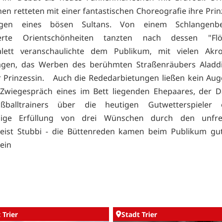
nen retteten mit einer fantastischen Choreografie ihre Prin
gen eines bösen Sultans. Von einem Schlangenbe
ierte Orientschönheiten tanzten nach dessen "Fl
lett veranschaulichte dem Publikum, mit vielen Akro
agen, das Werben des berühmten Straßenräubers Aladd
 Prinzessin. Auch die Rededarbietungen ließen kein Aug
Zwiegespräch eines im Bett liegenden Ehepaares, der Da
ßballtrainers über die heutigen Gutwetterspieler
llige Erfüllung von drei Wünschen durch den unfre
geist Stubbi - die Büttenreden kamen beim Publikum gut
rein
 Trier
Stadt Trier