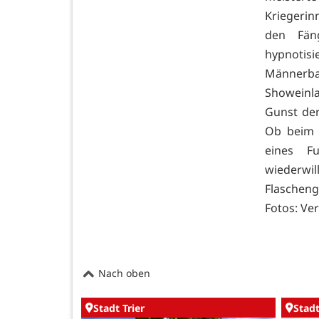
Kriegerin
den Fän
hypnotis
Männerba
Showeinl
Gunst der
Ob beim 
eines Fu
wiederwi
Flaschen
Fotos: Ve
Nach oben
Stadt Trier
Stadt