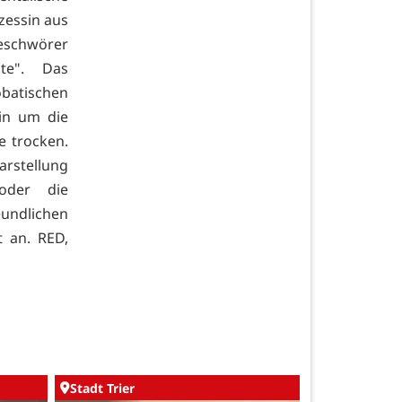
zessin aus
schwörer
öte". Das
batischen
in um die
e trocken.
rstellung
 oder die
undlichen
 an. RED,
Stadt Trier