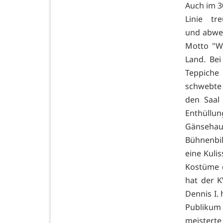
Auch im 3
Linie t
und abwe
Motto "We
Land. Bei
Teppiche 
schwebte 
den Saal
Enthüllun
Gänseh
Bühnenb
eine Kuli
Kostüme d
hat der K
Dennis I.
Publikum
meisterte