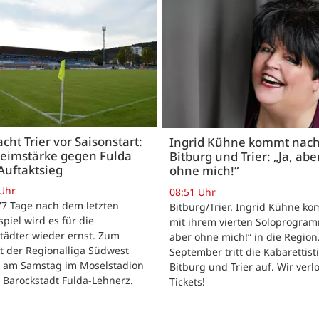
acht Trier vor Saisonstart:
Ingrid Kühne kommt nac
Heimstärke gegen Fulda
Bitburg und Trier: „Ja, abe
Auftaktsieg
ohne mich!“
 Uhr
08:51 Uhr
 77 Tage nach dem letzten
Bitburg/Trier. Ingrid Kühne k
tspiel wird es für die
mit ihrem vierten Soloprogram
tädter wieder ernst. Zum
aber ohne mich!“ in die Region
t der Regionalliga Südwest
September tritt die Kabarettisti
t am Samstag im Moselstadion
Bitburg und Trier auf. Wir verl
 Barockstadt Fulda-Lehnerz.
Tickets!