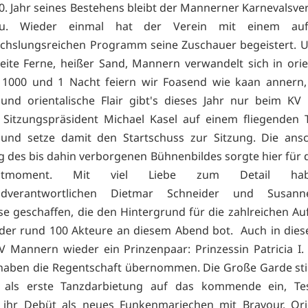
0. Jahr seines Bestehens bleibt der Mannerner Karnevalsver
reu. Wieder einmal hat der Verein mit einem auf
chslungsreichen Programm seine Zuschauer begeistert. 
ite Ferne, heißer Sand, Mannern verwandelt sich in orie
 1000 und 1 Nacht feiern wir Foasend wie kaan annern,
und orientalische Flair gibt's dieses Jahr nur beim K
Sitzungspräsident Michael Kasel auf einem fliegenden 
 und setze damit den Startschuss zur Sitzung. Die ansc
g des bis dahin verborgenen Bühnenbildes sorgte hier für 
autmoment. Mit viel Liebe zum Detail ha
ildverantwortlichen Dietmar Schneider und Susann
sse geschaffen, die den Hintergrund für die zahlreichen Auf
er rund 100 Akteure an diesem Abend bot. Auch in dies
V Mannern wieder ein Prinzenpaar: Prinzessin Patricia I.
 haben die Regentschaft übernommen. Die Große Garde s
 als erste Tanzdarbietung auf das kommende ein, T
 ihr Debüt als neues Funkenmariechen mit Bravour. Ori