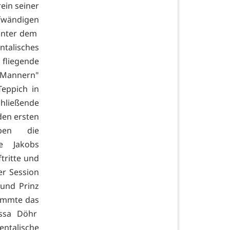
ein seiner
wändigen
Unter dem
ntalisches
 fliegende
V Mannern"
Teppich in
hließende
den ersten
ben die
e Jakobs
tritte und
er Session
 und Prinz
timmte das
essa Döhr
entalische