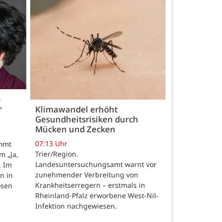
h
r
Klimawandel erhöht
Gesundheitsrisiken durch
Mücken und Zecken
07:13 Uhr
ommt
Trier/Region.
m „Ja,
Landesuntersuchungsamt warnt vor
. Im
zunehmender Verbreitung von
n in
Krankheitserregern – erstmals in
osen
Rheinland-Pfalz erworbene West-Nil-
Infektion nachgewiesen.