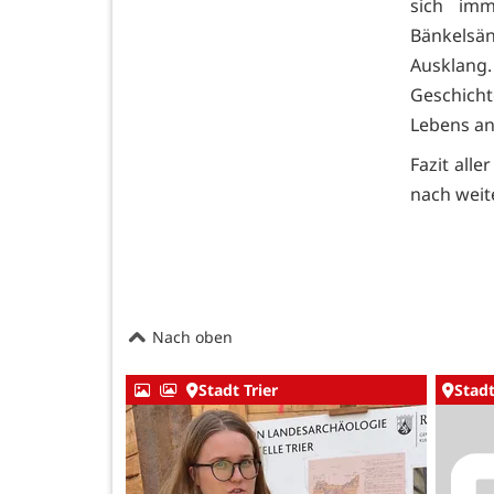
sich imm
Bänkelsä
Ausklang.
Geschicht
Lebens a
Fazit alle
nach weit
Nach oben
Stadt Trier
Stadt