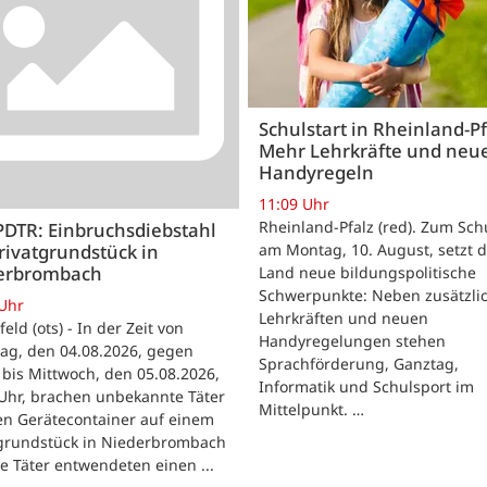
Schulstart in Rheinland-Pf
Mehr Lehrkräfte und neu
Handyregeln
11:09 Uhr
Rheinland-Pfalz (red). Zum Sch
PDTR: Einbruchsdiebstahl
rivatgrundstück in
am Montag, 10. August, setzt 
erbrombach
Land neue bildungspolitische
Schwerpunkte: Neben zusätzli
 Uhr
Lehrkräften und neuen
feld (ots) - In der Zeit von
Handyregelungen stehen
ag, den 04.08.2026, gegen
Sprachförderung, Ganztag,
bis Mittwoch, den 05.08.2026,
Informatik und Schulsport im
Uhr, brachen unbekannte Täter
Mittelpunkt. …
en Gerätecontainer auf einem
tgrundstück in Niederbrombach
ie Täter entwendeten einen ...