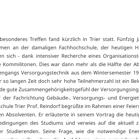
besonderes Treffen fand kürzlich in Trier statt. Fünfzig 
amen an der damaligen Fachhochschule, der heutigen H
afen sich - dank intensiver Recherche eines Organisations
 Kommilitonen. Dies war dann mehr als die Hälfte der A
iengangs Versorgungstechnik aus dem Wintersemester 197
r so langen Zeit doch sehr hohe Teilnehmerzahl ist ein Bel
de gute Zusammengehörigkeitsgefühl der Versorgungsing
r der Fachrichtung Gebäude-, Versorgungs- und Energie
chule Trier Prof. Reindorf begrüßte im Rahmen einer Feier
n Absolventen. Er erläuterte in seinem Vortrag die heut
dingungen des Studiums und verwies auf die aktuell z
er Studierenden. Seine Frage, wie die notwendige Ene