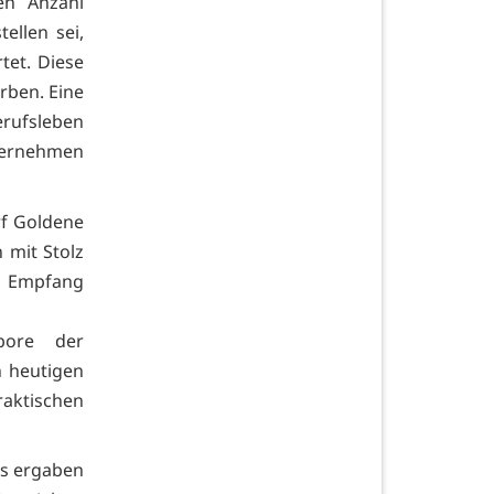
en Anzahl
tellen sei,
tet. Diese
ben. Eine
erufsleben
ternehmen
rf Goldene
 mit Stolz
n Empfang
bore der
n heutigen
ktischen
es ergaben