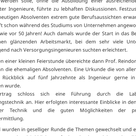
t werden solle, ohne die Ausbildung einer ausreichend
rter Ingenieure, führte zu lebhaften Diskussionen. Festzus
heutigen Absolventen extrem gute Berufsaussichten erwar
ft schon während des Studiums von Unternehmen angewor
 wie vor 50 Jahren! Auch damals wurde der Start in das B
nen glänzenden Arbeitsmarkt, bei dem sehr viele Un
end nach Versorgungsingenieuren suchten erleichtert.
 einer kleinen Feierstunde übereichte dann Prof. Reindo
n die ehemaligen Absolventen. Eine Urkunde die von allen
Rückblick auf fünf Jahrzehnte als Ingenieur gerne i
n wurde.
trag schloss sich eine Führung durch die La
gstechnik an. Hier erfolgten interessante Einblicke in de
er Technik und die guten Möglichkeiten der pra
rmittlung.
wurden in geselliger Runde die Themen gewechselt und 