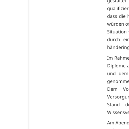
gestalte
qualifizie
dass die 
würden o
Situation
durch ei
händering
Im Rahmen
Diplome a
und dem 
genomme
Dem Vor
Versorgun
Stand d
Wissensve
Am Abend 