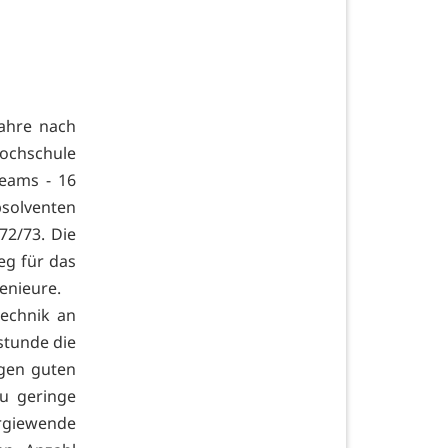
Jahre nach
ochschule
teams - 16
bsolventen
2/73. Die
eg für das
enieure.
technik an
stunde die
igen guten
u geringe
rgiewende