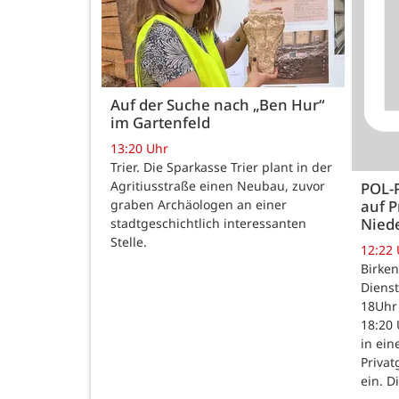
Auf der Suche nach „Ben Hur“
im Gartenfeld
13:20 Uhr
Trier. Die Sparkasse Trier plant in der
Agritiusstraße einen Neubau, zuvor
POL-
auf P
graben Archäologen an einer
Nied
stadtgeschichtlich interessanten
Stelle.
12:22
Birken
Dienst
18Uhr 
18:20 
in ein
Priva
ein. D