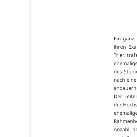
Ein ganz 
ihren Ex
Trier, tr
ehemalige
des Stud
nach eine
andauern
Der Leite
der Hochs
ehemalige
Rahmenbe
Anzahl d