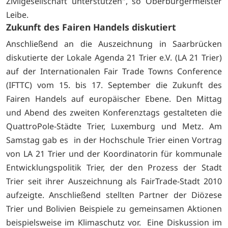
Zivilgesellschaft unterstützen", so Ober­bürgermeister
Leibe.
Zukunft des Fairen Handels diskutiert
Anschließend an die Auszeichnung in Saarbrücken
diskutierte der Lokale Agen­da 21 Trier e.V. (LA 21 Trier)
auf der Internationalen Fair Trade Towns Confe­rence
(IFTTC) vom 15. bis 17. September die Zukunft des
Fairen Handels auf europäischer Ebene. Den Mittag
und Abend des zweiten Konferenztags gestalteten die
QuattroPole-Städte Trier, Luxemburg und Metz. Am
Samstag gab es in der Hochschule Trier einen Vortrag
von LA 21 Trier und der Ko­ordinatorin für kommunale
Entwicklungspolitik Trier, der den Prozess der Stadt
Trier seit ihrer Auszeichnung als FairTrade-Stadt 2010
aufzeigte. An­schließend stellten Partner der Diözese
Trier und Bolivien Beispiele zu gemeinsa­men Aktionen
beispielsweise im Klimaschutz vor. Eine Diskussion im