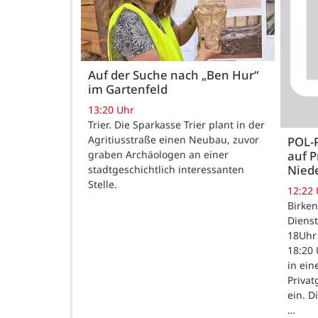
Auf der Suche nach „Ben Hur“
im Gartenfeld
13:20 Uhr
Trier. Die Sparkasse Trier plant in der
Agritiusstraße einen Neubau, zuvor
POL-
auf P
graben Archäologen an einer
Nied
stadtgeschichtlich interessanten
Stelle.
12:22
Birken
Dienst
18Uhr 
18:20 
in ein
Priva
ein. D
…