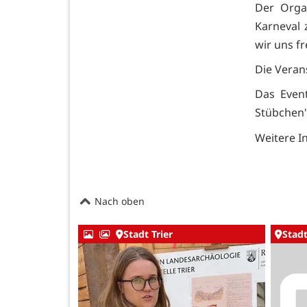
Der Organ
Karneval 
wir uns f
Die Veran
Das Event
Stübchen"
Weitere I
Nach oben
Stadt Trier
Stadt