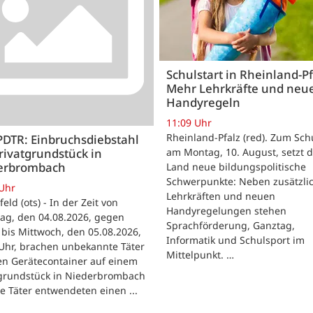
Schulstart in Rheinland-Pf
Mehr Lehrkräfte und neu
Handyregeln
11:09 Uhr
Rheinland-Pfalz (red). Zum Sch
PDTR: Einbruchsdiebstahl
rivatgrundstück in
am Montag, 10. August, setzt 
erbrombach
Land neue bildungspolitische
Schwerpunkte: Neben zusätzli
 Uhr
Lehrkräften und neuen
feld (ots) - In der Zeit von
Handyregelungen stehen
ag, den 04.08.2026, gegen
Sprachförderung, Ganztag,
bis Mittwoch, den 05.08.2026,
Informatik und Schulsport im
Uhr, brachen unbekannte Täter
Mittelpunkt. …
en Gerätecontainer auf einem
tgrundstück in Niederbrombach
ie Täter entwendeten einen ...