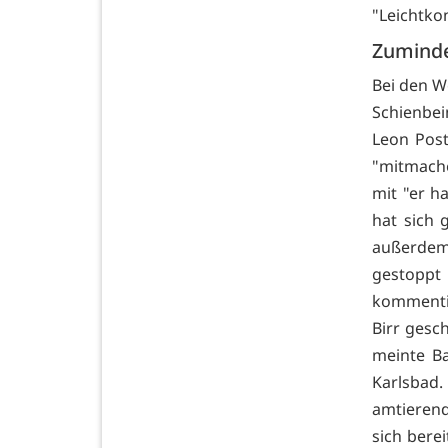
"Leichtko
Zuminde
Bei den W
Schienbe
Leon Post
"mitmache
mit "er h
hat sich 
außerdem.
gestoppt 
kommentie
Birr gesc
meinte Ba
Karlsbad
amtierend
sich berei