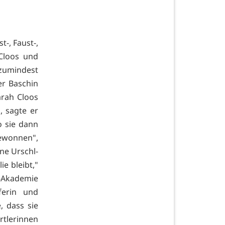
-, Faust-,
Cloos und
 zumindest
er Baschin
arah Cloos
, sagte er
o sie dann
gewonnen",
ne Urschl-
e bleibt,"
t-Akademie
ferin und
, dass sie
ortlerinnen