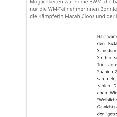
Möglichkeiten waren die BWM, die b
nur die WM-Teilnehmerinnen Bonnie 
die Kämpferin Marah Cloos und der
Hart war 
den Kick
Schiedsri
Steffen 
Trier. Un
Spanien 2
sammeln, 
zählen. 
eben Win
"Weibliche
Gewichtsk
der "get