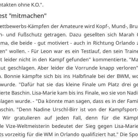
ntakten ohne K.O.".
st "mitmachen"
ettbewerbs-Kämpfen der Amateure wird Kopf-, Mund-, Brust
in- und Fußschutz getragen. Dazu gesellten sich Marah 
ma, die beide - gut motiviert - auch in Richtung Orlando
n" wollen. - Für Leon war es ein Testlauf, den sein Train
at leider nicht in den Kampf gefunden" kommentierte. "M
gut geschlagen. Aber leider die Vorrunde knapp verloren"
 Bonnie kämpfte sich bis ins Halbfinale bei der BWM, w
wurde. "Dafür hat sie das kleine Finale um Platz drei 
rte Baschin. Lisa-Marie kam bis ins Finale, wo sie von Nadi
hlagen wurde. - "Da könnte man sagen, dass es in der Famili
schin. "Denn Nadine Urschl-Birr ist von der Kampfspor
. Wir gratulieren auf jeden Fall, denn für die Kämp
e Vize-Weltmeisterin bedeutet der Sieg gegen Lisa-Marie
ts vorzeitig für die WM in Orlando qualifiziert hat." Die Sp