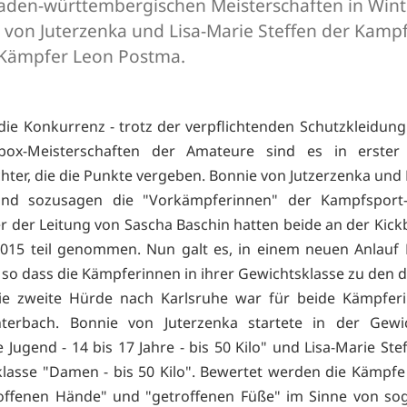
aden-württembergischen Meisterschaften in Wint
von Juterzenka und Lisa-Marie Steffen der Kampf
 Kämpfer Leon Postma.
die Konkurrenz - trotz der verpflichtenden Schutzkleidung
box-Meisterschaften der Amateure sind es in erster 
chter, die die Punkte vergeben. Bonnie von Jutzerzenka und 
sind sozusagen die "Vorkämpferinnen" der Kampfsport
ter der Leitung von Sascha Baschin hatten beide an der Kic
015 teil genommen. Nun galt es, in einem neuen Anlauf
so dass die Kämpferinnen in ihrer Gewichtsklasse zu den d
Die zweite Hürde nach Karlsruhe war für beide Kämpfer
terbach. Bonnie von Juterzenka startete in der Gewic
 Jugend - 14 bis 17 Jahre - bis 50 Kilo" und Lisa-Marie Ste
lasse "Damen - bis 50 Kilo". Bewertet werden die Kämpfe
roffenen Hände" und "getroffenen Füße" im Sinne von so