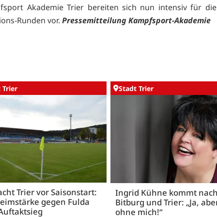
sport Akademie Trier bereiten sich nun intensiv für di
tions-Runden vor.
Pressemitteilung Kampfsport-Akademie
 Trier
Stadt Trier
acht Trier vor Saisonstart:
Ingrid Kühne kommt nac
Heimstärke gegen Fulda
Bitburg und Trier: „Ja, abe
Auftaktsieg
ohne mich!“