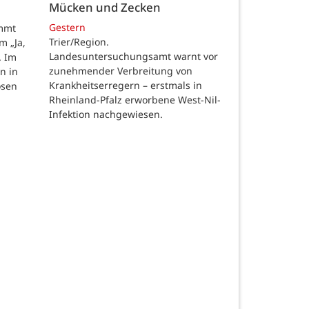
Mücken und Zecken
Gestern
ommt
Trier/Region.
m „Ja,
Landesuntersuchungsamt warnt vor
. Im
zunehmender Verbreitung von
n in
Krankheitserregern – erstmals in
osen
Rheinland-Pfalz erworbene West-Nil-
Infektion nachgewiesen.