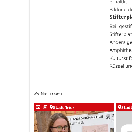
erhältlich
Bildung d
Stifterp
Bei gesti
Stifterp
Anders ges
Amphithe
Kulturst
Rüssel un
Nach oben
Stadt Trier
Stadt