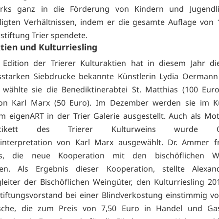
rks ganz in die Förderung von Kindern und Jugendl
ligten Verhältnissen, indem er die gesamte Auflage von 
stiftung Trier spendete.
tien und Kulturriesling
Edition der Trierer Kulturaktien hat in diesem Jahr di
starken Siebdrucke bekannte Künstlerin Lydia Oermann 
 wählte sie die Benediktinerabtei St. Matthias (100 Eur
von Karl Marx (50 Euro). Im Dezember werden sie im K
m eigenART in der Trier Galerie ausgestellt. Auch als Mot
eretikett des Trierer Kulturweins wurde O
kinterpretation von Karl Marx ausgewählt. Dr. Ammer fr
s, die neue Kooperation mit den bischöflichen W
llen. Als Ergebnis dieser Kooperation, stellte Alexand
leiter der Bischöflichen Weingüter, den Kulturriesling 201
tiftungsvorstand bei einer Blindverkostung einstimmig vot
asche, die zum Preis von 7,50 Euro in Handel und Ga