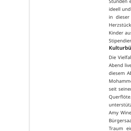
Stunden 
ideell un
in dieser
Herzstück
Kinder au
Stipendie
Kulturb
Die Vielf
Abend live
diesem A
Mohammed
seit sein
Querflöte
unterstüt
Amy Wineh
Bürgersaa
Traum ei