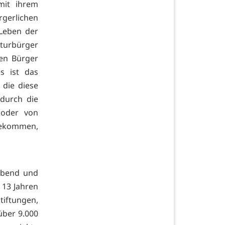
mit ihrem
rgerlichen
 Leben der
lturbürger
ten Bürger
es ist das
die diese
 durch die
n oder von
bekommen,
Abend und
 13 Jahren
tiftungen,
über 9.000