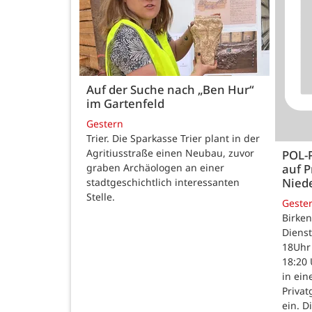
Auf der Suche nach „Ben Hur“
im Gartenfeld
Gestern
Trier. Die Sparkasse Trier plant in der
Agritiusstraße einen Neubau, zuvor
POL-
auf P
graben Archäologen an einer
Nied
stadtgeschichtlich interessanten
Stelle.
Geste
Birken
Dienst
18Uhr 
18:20 
in ein
Priva
ein. D