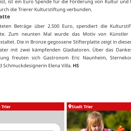
 ist, ist ein Euro Spende für die Förderung von Kultur und 
urch die Trierer Kulturstiftung verbunden.
latte
fteten Beträge über 2.500 Euro, spendiert die Kultursti
latte. Zum neunten Mal wurde das Motiv von Künstler 
taltet. Die in Bronze gegossene Stifterplatte zeigt in dies
ater mit zwei kämpfenden Gladiatoren. Über das Danke
iftung freuten sich Gastronom Eric Naunheim, Sterneko
d Schmuckdesignerin Elena Villa.
HS
 Trier
Stadt Trier