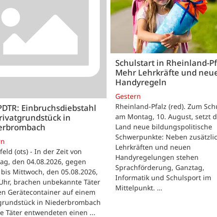
Schulstart in Rheinland-Pf
Mehr Lehrkräfte und neu
Handyregeln
Gestern
Rheinland-Pfalz (red). Zum Sch
PDTR: Einbruchsdiebstahl
rivatgrundstück in
am Montag, 10. August, setzt 
erbrombach
Land neue bildungspolitische
Schwerpunkte: Neben zusätzli
rn
Lehrkräften und neuen
feld (ots) - In der Zeit von
Handyregelungen stehen
ag, den 04.08.2026, gegen
Sprachförderung, Ganztag,
bis Mittwoch, den 05.08.2026,
Informatik und Schulsport im
Uhr, brachen unbekannte Täter
Mittelpunkt. …
en Gerätecontainer auf einem
tgrundstück in Niederbrombach
ie Täter entwendeten einen ...