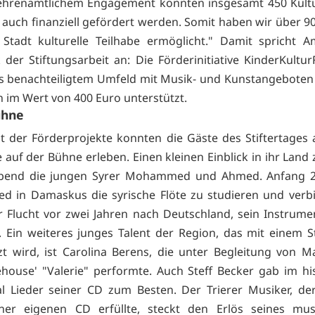
ehrenamtlichem Engagement konnten insgesamt 450 Kultu
d auch finanziell gefördert werden. Somit haben wir über 9
 Stadt kulturelle Teilhabe ermöglicht." Damit spricht
 der Stiftungsarbeit an: Die Förderinitiative KinderKultur
s benachteiligtem Umfeld mit Musik- und Kunstangeboten
n im Wert von 400 Euro unterstützt.
ühne
alt der Förderprojekte konnten die Gäste des Stiftertages
 auf der Bühne erleben. Einen kleinen Einblick in ihr Land
bend die jungen Syrer Mohammed und Ahmed. Anfang 
 in Damaskus die syrische Flöte zu studieren und verbi
er Flucht vor zwei Jahren nach Deutschland, sein Instrume
. Ein weiteres junges Talent der Region, das mit einem 
zt wird, ist Carolina Berens, die unter Begleitung von 
ouse' "Valerie" performte. Auch Steff Becker gab im hi
l Lieder seiner CD zum Besten. Der Trierer Musiker, de
ner eigenen CD erfüllte, steckt den Erlös seines musi