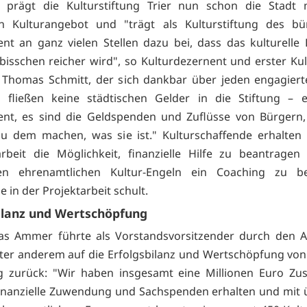
4 prägt die Kulturstiftung Trier nun schon die Stadt 
gen Kulturangebot und "trägt als Kulturstiftung des bü
t an ganz vielen Stellen dazu bei, dass das kulturelle
 bisschen reicher wird", so Kulturdezernent und erster Ku
 Thomas Schmitt, der sich dankbar über jeden engagier
s fließen keine städtischen Gelder in die Stiftung – 
nt, es sind die Geldspenden und Zuflüsse von Bürgern, 
zu dem machen, was sie ist." Kulturschaffende erhalten
arbeit die Möglichkeit, finanzielle Hilfe zu beantrage
en ehrenamtlichen Kultur-Engeln ein Coaching zu 
e in der Projektarbeit schult.
ilanz und Wertschöpfung
eas Ammer führte als Vorstandsvorsitzender durch den 
nter anderem auf die Erfolgsbilanz und Wertschöpfung von
 zurück: "Wir haben insgesamt eine Millionen Euro Zus
finanzielle Zuwendung und Sachspenden erhalten und mit 