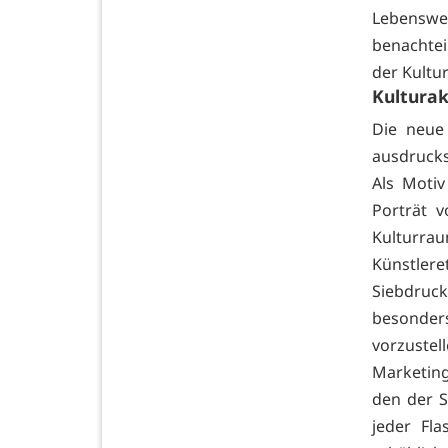
Lebenswe
benachtei
der Kultur
Kulturak
Die neue 
ausdrucks
Als Motiv
Porträt 
Kulturrau
Künstl
Siebdruc
besonder
vorzuste
Marketing
den der S
jeder Fl