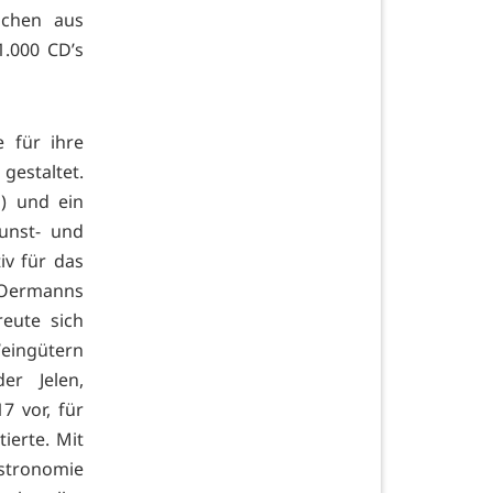
ichen aus
1.000 CD’s
e für ihre
gestaltet.
o) und ein
unst- und
iv für das
ermanns
eute sich
eingütern
er Jelen,
7 vor, für
ierte. Mit
stronomie