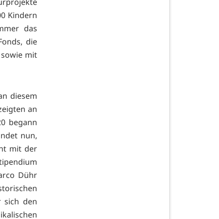
rprojekte
00 Kindern
 Ammer das
Fonds, die
 sowie mit
 an diesem
 zeigten an
20 begann
ndet nun,
nt mit der
Stipendium
Marco Dühr
storischen
r sich den
kalischen