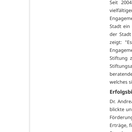
Seit 200
vielfälti
Engagemen
Stadt ein
der Stadt
zeigt: "E
Engageme
Stiftung 
Stiftungs
beratend
welches si
Erfolgsb
Dr. Andr
blickte u
Förderung
Erträge, 