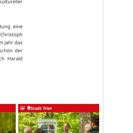
kultureller
ftung eine
Christoph
em Jahr das
schön der
ch Harald
Stadt Trier