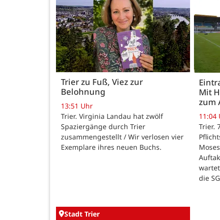
Trier zu Fuß, Viez zur
Eintr
Belohnung
Mit 
zum 
13:51 Uhr
Trier. Virginia Landau hat zwölf
11:04
Spaziergänge durch Trier
Trier.
zusammengestellt / Wir verlosen vier
Pflich
Exemplare ihres neuen Buchs.
Moses
Auftak
warte
die SG
Stadt Trier