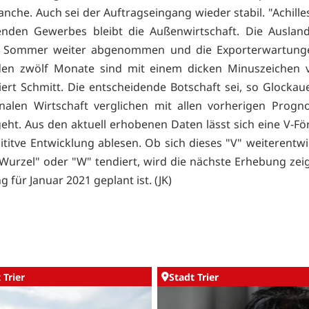
anche. Auch sei der Auftragseingang wieder stabil. "Achille
enden Gewerbes bleibt die Außenwirtschaft. Die Auslan
 Sommer weiter abgenommen und die Exporterwartunge
n zwölf Monate sind mit einem dicken Minuszeichen v
rt Schmitt. Die entscheidende Botschaft sei, so Glockaue
nalen Wirtschaft verglichen mit allen vorherigen Progn
geht. Aus den aktuell erhobenen Daten lässt sich eine V-F
ititve Entwicklung ablesen. Ob sich dieses "V" weiterentwi
"Wurzel" oder "W" tendiert, wird die nächste Erhebung zei
g für Januar 2021 geplant ist. (JK)
 Trier
Stadt Trier