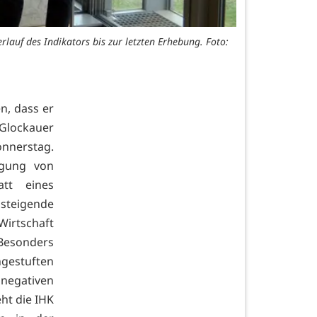
rlauf des Indikators bis zur letzten Erhebung. Foto:
n, dass er
 Glockauer
nnerstag.
ägung von
att eines
 steigende
Wirtschaft
 Besonders
ngestuften
negativen
ht die IHK