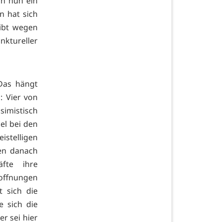
ch nun ein
n hat sich
eibt wegen
ktureller
Das hängt
 Vier von
imistisch
el bei den
istelligen
en danach
fte ihre
Hoffnungen
t sich die
e sich die
r sei hier