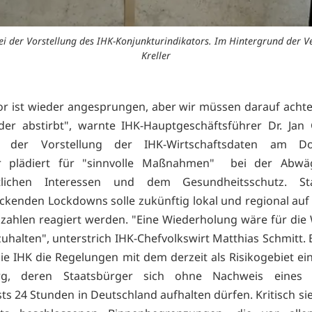
bei der Vorstellung des IHK-Konjunkturindikators. Im Hintergrund der Ve
Kreller
r ist wieder angesprungen, aber wir müssen darauf achte
der abstirbt", warnte IHK-Hauptgeschäftsführer Dr. Jan
ch der Vorstellung der IHK-Wirtschaftsdaten am Do
r plädiert für "sinnvolle Maßnahmen" bei der Abw
ftlichen Interessen und dem Gesundheitsschutz. St
ckenden Lockdowns solle zukünftig lokal und regional auf
szahlen reagiert werden. "Eine Wiederholung wäre für die 
zuhalten", unterstrich IHK-Chefvolkswirt Matthias Schmitt.
ie IHK die Regelungen mit dem derzeit als Risikogebiet ei
g, deren Staatsbürger sich ohne Nachweis eines 
ts 24 Stunden in Deutschland aufhalten dürfen. Kritisch sie