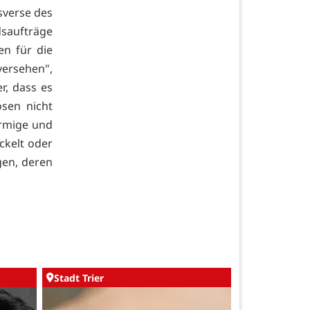
sverse des
dsaufträge
n für die
ersehen",
r, dass es
osen nicht
örmige und
ckelt oder
gen, deren
Stadt Trier