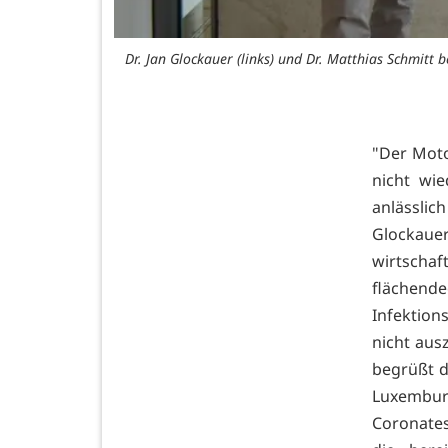
Dr. Jan Glockauer (links) und Dr. Matthias Schmitt 
"Der Moto
nicht wie
anlässli
Glockaue
wirtscha
flächende
Infektion
nicht aus
begrüßt d
Luxembur
Coronates