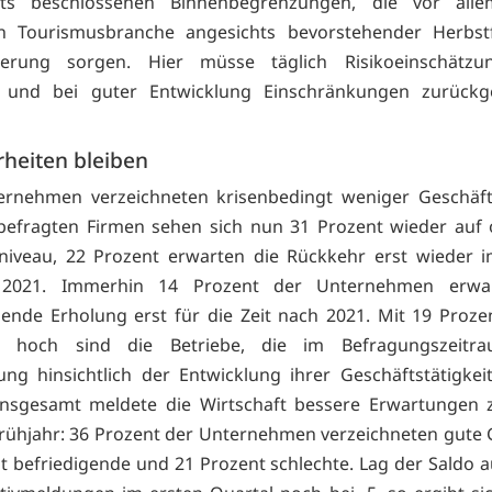
its beschlossenen Binnenbegrenzungen, die vor all
en Tourismusbranche angesichts bevorstehender Herbstf
herung sorgen. Hier müsse täglich Risikoeinschätz
n und bei guter Entwicklung Einschränkungen zurüc
rheiten bleiben
ernehmen verzeichneten krisenbedingt weniger Geschäfts
befragten Firmen sehen sich nun 31 Prozent wieder auf 
niveau, 22 Prozent erwarten die Rückkehr erst wieder 
 2021. Immerhin 14 Prozent der Unternehmen erwa
ende Erholung erst für die Zeit nach 2021. Mit 19 Proz
nd hoch sind die Betriebe, die im Befragungszeitr
ung hinsichtlich der Entwicklung ihrer Geschäftstätigke
Insgesamt meldete die Wirtschaft bessere Erwartungen z
rühjahr: 36 Prozent der Unternehmen verzeichneten gute 
t befriedigende und 21 Prozent schlechte. Lag der Saldo au