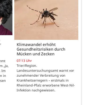
h
r
Klimawandel erhöht
Gesundheitsrisiken durch
Mücken und Zecken
07:13 Uhr
ommt
Trier/Region.
m „Ja,
Landesuntersuchungsamt warnt vor
. Im
zunehmender Verbreitung von
n in
Krankheitserregern – erstmals in
osen
Rheinland-Pfalz erworbene West-Nil-
Infektion nachgewiesen.