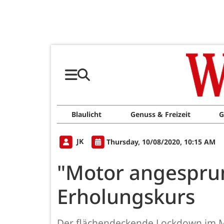
Blaulicht
Genuss & Freizeit
G
JK
Thursday, 10/08/2020, 10:15 AM
"Motor angesprun
Erholungskurs
Der flächendeckende Lockdown im Mär