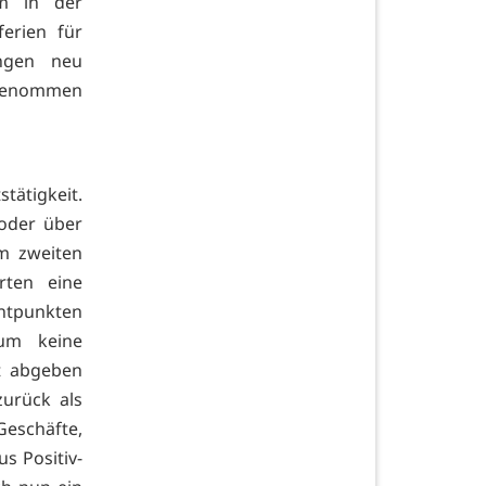
em in der
erien für
ungen neu
kgenommen
tätigkeit.
oder über
im zweiten
rten eine
entpunkten
aum keine
it abgeben
urück als
Geschäfte,
s Positiv-