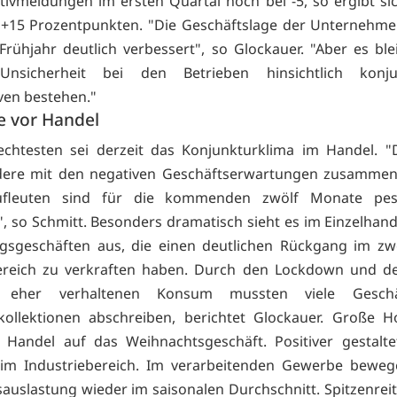
ivmeldungen im ersten Quartal noch bei -5, so ergibt si
+15 Prozentpunkten. "Die Geschäftslage der Unternehme
Frühjahr deutlich verbessert", so Glockauer. "Aber es bl
nsicherheit bei den Betrieben hinsichtlich konjun
ven bestehen."
e vor Handel
chtesten sei derzeit das Konjunkturklima im Handel. "
dere mit den negativen Geschäftserwartungen zusammen:
fleuten sind für die kommenden zwölf Monate pess
, so Schmitt. Besonders dramatisch sieht es im Einzelhand
gsgeschäften aus, die einen deutlichen Rückgang im zwe
ereich zu verkraften haben. Durch den Lockdown und d
t eher verhaltenen Konsum mussten viele Geschä
kollektionen abschreiben, berichtet Glockauer. Große 
 Handel auf das Weihnachtsgeschäft. Positiver gestalte
 im Industriebereich. Im verarbeitenden Gewerbe beweg
sauslastung wieder im saisonalen Durchschnitt. Spitzenreite