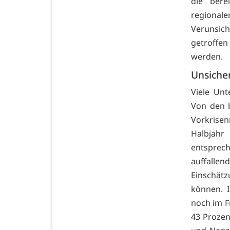
die bere
regional
Verunsic
getroffe
werden.
Unsiche
Viele Unt
Von den 
Vorkrisen
Halbjahr
entsprech
auffalle
Einschätz
können. 
noch im F
43 Prozen