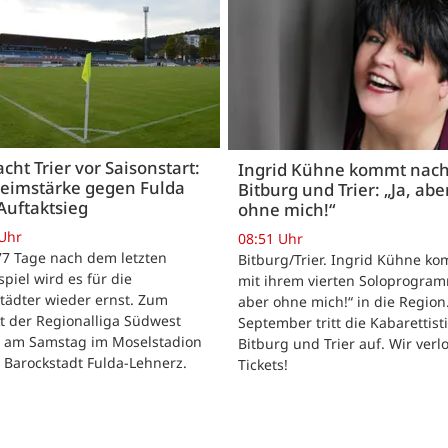
acht Trier vor Saisonstart:
Ingrid Kühne kommt nac
Heimstärke gegen Fulda
Bitburg und Trier: „Ja, abe
Auftaktsieg
ohne mich!“
 Uhr
08:51 Uhr
 77 Tage nach dem letzten
Bitburg/Trier. Ingrid Kühne k
tspiel wird es für die
mit ihrem vierten Soloprogram
tädter wieder ernst. Zum
aber ohne mich!“ in die Region
t der Regionalliga Südwest
September tritt die Kabarettisti
t am Samstag im Moselstadion
Bitburg und Trier auf. Wir verl
 Barockstadt Fulda-Lehnerz.
Tickets!