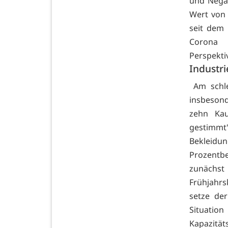
und Negat
Wert von 
seit dem 
Corona U
Perspekti
Industri
Am schle
insbeson
zehn Kau
gestimmt"
Bekleidun
Prozentb
zunächs
Frühjahrs
setze der
Situation
Kapazität