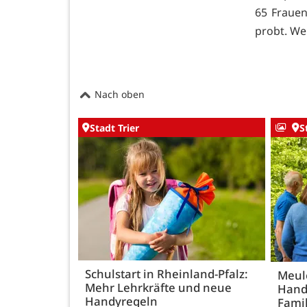
65 Fraue
probt. We
Nach oben
Stadt Trier
S
Schulstart in Rheinland-Pfalz:
Meule
Mehr Lehrkräfte und neue
Hand
Handyregeln
Fami