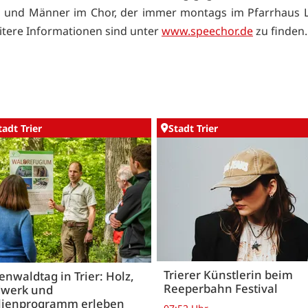
n und Männer im Chor, der immer montags im Pfarrhaus L
itere Informationen sind unter
www.speechor.de
zu finden.
tadt Trier
Stadt Trier
Trierer Künstlerin beim
nwaldtag in Trier: Holz,
Reeperbahn Festival
werk und
lienprogramm erleben