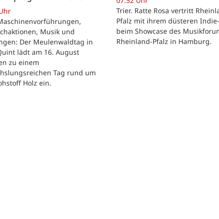
07:52 Uhr
Trier. Ratte Rosa vertritt Rhein
 Uhr
Pfalz mit ihrem düsteren Indie
. Maschinenvorführungen,
beim Showcase des Musikforu
chaktionen, Musik und
Rheinland-Pfalz in Hamburg.
ngen: Der Meulenwaldtag in
Quint lädt am 16. August
ien zu einem
hslungsreichen Tag rund um
hstoff Holz ein.