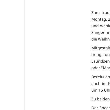
Zum tradi
Montag, 2
und wenig
Sängerinn
die Weihn
Mitgestal
bringt u
Lauridsen
oder "Mac
Bereits a
auch im K
um 15 Uhr;
Zu beiden 
Der Speec