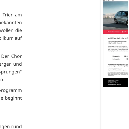
r Trier am
 bekannten
wollen die
blikum auf
. Der Chor
erger und
tsprungen"
n.
tsprogramm
he beginnt
ingen rund