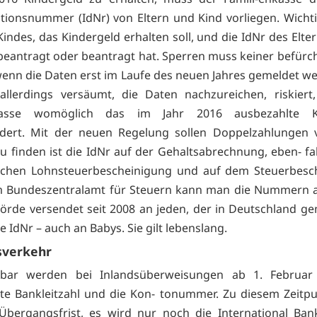
kationsnummer (IdNr) von Eltern und Kind vorliegen. Wichti
indes, das Kindergeld erhalten soll, und die IdNr des Elter
beantragt oder beantragt hat. Sperren muss keiner befürch
wenn die Daten erst im Laufe des neuen Jahres gemeldet w
llerdings versäumt, die Daten nachzureichen, riskiert
nkasse womöglich das im Jahr 2016 ausbezahlte Ki
rdert. Mit der neuen Regelung sollen Doppelzahlungen v
u finden ist die IdNr auf der Gehaltsabrechnung, eben- fal
ischen Lohnsteuerbescheinigung und auf dem Steuerbesch
m Bundeszentralamt für Steuern kann man die Nummern a
örde versendet seit 2008 an jeden, der in Deutschland gem
e IdNr – auch an Babys. Sie gilt lebenslang.
sverkehr
bar werden bei Inlandsüberweisungen ab 1. Februar
te Bankleitzahl und die Kon- tonummer. Zu diesem Zeitp
Übergangsfrist, es wird nur noch die International Ba