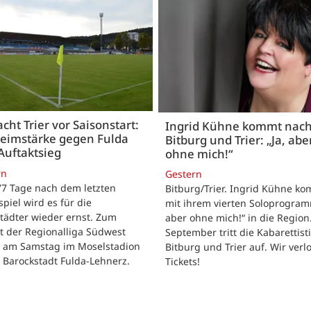
acht Trier vor Saisonstart:
Ingrid Kühne kommt nac
Heimstärke gegen Fulda
Bitburg und Trier: „Ja, abe
Auftaktsieg
ohne mich!“
rn
Gestern
 77 Tage nach dem letzten
Bitburg/Trier. Ingrid Kühne k
tspiel wird es für die
mit ihrem vierten Soloprogram
tädter wieder ernst. Zum
aber ohne mich!“ in die Region
t der Regionalliga Südwest
September tritt die Kabarettisti
t am Samstag im Moselstadion
Bitburg und Trier auf. Wir verl
 Barockstadt Fulda-Lehnerz.
Tickets!