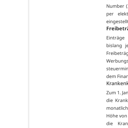
Number (I
per elek
eingestell
Freibet
Einträge
bislang 
Freibetr
Werbung
steuermin
dem Fina
Kranken
Zum 1. Ja
die Krank
monatlich
Höhe von 
die Kran