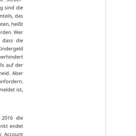
g sind die
nteils, das
ten, heißt
erden. Wer
, dass die
ndergeld
erhindert
ls auf der
eid. Aber
nfordern.
eldet ist,
 2016 die
unkt endet
nk Account