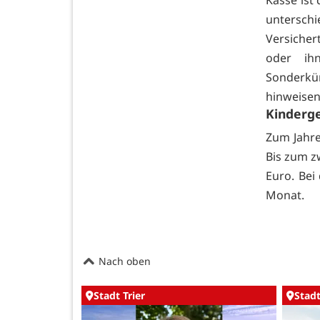
Kasse ist 
untersch
Versiche
oder ih
Sonderkü
hinweisen
Kinderg
Zum Jahre
Bis zum z
Euro. Bei
Monat.
Nach oben
Stadt Trier
Stadt