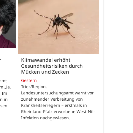
h
r
Klimawandel erhöht
Gesundheitsrisiken durch
Mücken und Zecken
Gestern
ommt
Trier/Region.
m „Ja,
Landesuntersuchungsamt warnt vor
. Im
zunehmender Verbreitung von
n in
Krankheitserregern – erstmals in
osen
Rheinland-Pfalz erworbene West-Nil-
Infektion nachgewiesen.