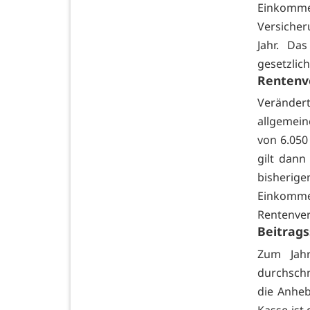
Einkom
Versicher
Jahr. Da
gesetzlic
Rentenv
Veränder
allgemein
von 6.050 
gilt dann
bisherige
Einkom
Rentenver
Beitrags
Zum Jahr
durchschn
die Anheb