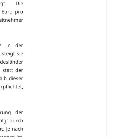
gt. Die
0 Euro pro
eitnehmer
ze in der
steigt sie
undesländer
 statt der
alb dieser
ichtet,
erung der
olgt durch
t. Je nach