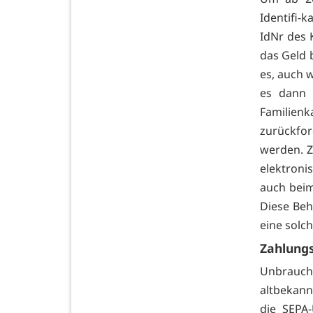
Identifi-
IdNr des K
das Geld 
es, auch 
es dann a
Familie
zurückfo
werden. Z
elektron
auch bei
Diese Beh
eine solch
Zahlung
Unbrauch
altbekann
die SEPA-