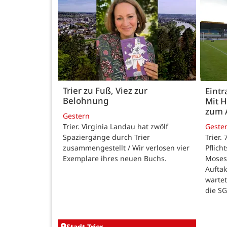
Trier zu Fuß, Viez zur
Eintr
Belohnung
Mit 
zum 
Gestern
Trier. Virginia Landau hat zwölf
Geste
Spaziergänge durch Trier
Trier.
zusammengestellt / Wir verlosen vier
Pflich
Exemplare ihres neuen Buchs.
Moses
Auftak
warte
die SG
Stadt Trier