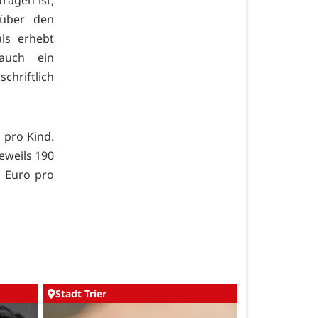
tragen ist,
nüber den
ls erhebt
auch ein
hriftlich
 pro Kind.
eweils 190
1 Euro pro
Stadt Trier