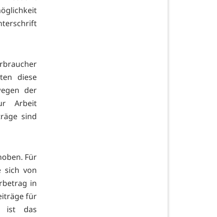
öglichkeit
erschrift
rbraucher
ten diese
wegen der
r Arbeit
träge sind
hoben. Für
e sich von
rbetrag in
iträge für
i ist das