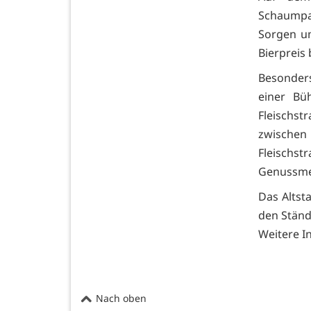
Schaumpar
Sorgen u
Bierpreis b
Besonders
einer Bü
Fleischs
zwischen 
Fleischs
Genussmei
Das Altst
den Ständ
Weitere I
Nach oben