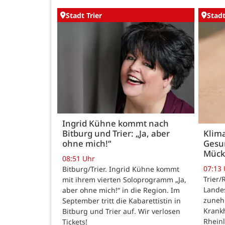
Stadt Trier
Stadt
Ingrid Kühne kommt nach
Bitburg und Trier: „Ja, aber
Klim
ohne mich!“
Gesu
Mück
08:51 Uhr
07:13
Bitburg/Trier. Ingrid Kühne kommt
Trier/
mit ihrem vierten Soloprogramm „Ja,
Lande
aber ohne mich!“ in die Region. Im
zuneh
September tritt die Kabarettistin in
Krankh
Bitburg und Trier auf. Wir verlosen
Rheinl
Tickets!