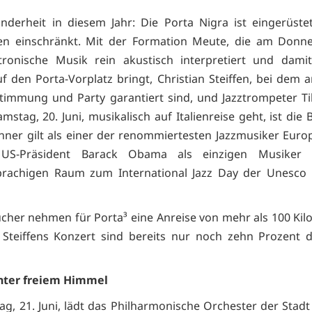
nderheit in diesem Jahr: Die Porta Nigra ist eingerüste
en einschränkt. Mit der Formation Meute, die am Donne
ktronische Musik rein akustisch interpretiert und dami
f den Porta-Vorplatz bringt, Christian Steiffen, bei dem a
 Stimmung und Party garantiert sind, und Jazztrompeter Til
stag, 20. Juni, musikalisch auf Italienreise geht, ist die
nner gilt als einer der renommiertesten Jazzmusiker Euro
 US-Präsident Barack Obama als einzigen Musiker
prachigen Raum zum International Jazz Day der Unesco 
ucher nehmen für Porta³ eine Anreise von mehr als 100 Kil
 Steiffens Konzert sind bereits nur noch zehn Prozent 
unter freiem Himmel
g, 21. Juni, lädt das Philharmonische Orchester der Stadt