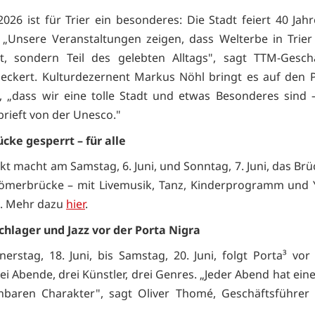
2026 ist für Trier ein besonderes: Die Stadt feiert 40 Jah
 „Unsere Veranstaltungen zeigen, dass Welterbe in Trier
st, sondern Teil des gelebten Alltags", sagt TTM-Gesch
aeckert. Kulturdezernent Markus Nöhl bringt es auf den 
e, „dass wir eine tolle Stadt und etwas Besonderes sind –
brieft von der Unesco."
ke gesperrt – für alle
kt macht am Samstag, 6. Juni, und Sonntag, 7. Juni, das Br
Römerbrücke – mit Livemusik, Tanz, Kinderprogramm und 
l. Mehr dazu
hier
.
chlager und Jazz vor der Porta Nigra
rstag, 18. Juni, bis Samstag, 20. Juni, folgt Porta³ vor
ei Abende, drei Künstler, drei Genres. „Jeder Abend hat ei
nbaren Charakter", sagt Oliver Thomé, Geschäftsführer