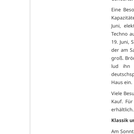
Eine Beso
Kapazität
Juni, ele
Techno au
19. Juni,
der am Sam
groß. Brö
lud ihn
deutschs
Haus ein.
Viele Bes
Kauf. Für
erhältlich.
Klassik 
Am Sonnta