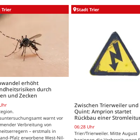
 Trier
Stadt Trier
awandel erhöht
ndheitsrisiken durch
en und Zecken
Zwischen Trierweiler und
 Uhr
Quint: Amprion startet
Region.
Rückbau einer Stromleitu
suntersuchungsamt warnt vor
mender Verbreitung von
06:28 Uhr
eitserregern – erstmals in
Trier/Trierweiler. Mitte August
and-Pfalz erworbene West-Nil-
beginnen die Vorbereitungen f