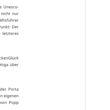
re Unesco-
 nicht nur
äftsführer
Punkt: Der
 letzteres
ückenGlück
Yoga über
 der Porta
nen eigenen
 von Popp