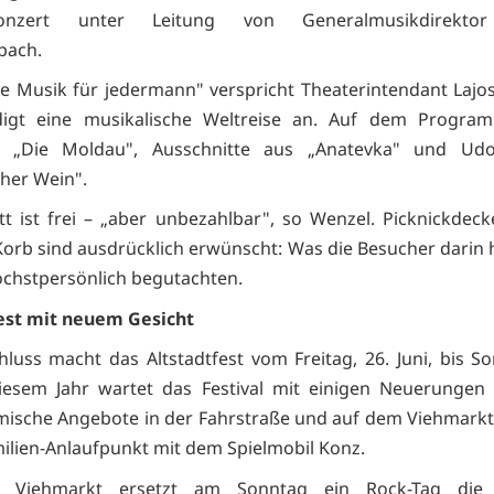
kkonzert unter Leitung von Generalmusikdirekto
bach.
he Musik für jedermann" verspricht Theaterintendant Lajo
igt eine musikalische Weltreise an. Auf dem Progra
 „Die Moldau", Ausschnitte aus „Anatevka" und Udo
cher Wein".
itt ist frei – „aber unbezahlbar", so Wenzel. Picknickdec
 Korb sind ausdrücklich erwünscht: Was die Besucher darin h
chstpersönlich begutachten.
est mit neuem Gesicht
luss macht das Altstadtfest vom Freitag, 26. Juni, bis So
diesem Jahr wartet das Festival mit einigen Neuerungen
ische Angebote in der Fahrstraße und auf dem Viehmarkt
ilien-Anlaufpunkt mit dem Spielmobil Konz.
 Viehmarkt ersetzt am Sonntag ein Rock-Tag die b