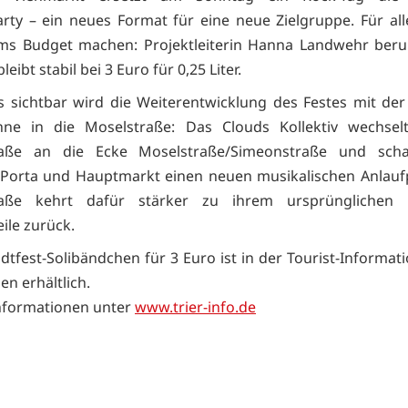
ty – ein neues Format für eine neue Zielgruppe. Für alle
ms Budget machen: Projektleiterin Hanna Landwehr beruh
leibt stabil bei 3 Euro für 0,25 Liter.
 sichtbar wird die Weiterentwicklung des Festes mit de
hne in die Moselstraße: Das Clouds Kollektiv wechsel
traße an die Ecke Moselstraße/Simeonstraße und scha
Porta und Hauptmarkt einen neuen musikalischen Anlauf
traße kehrt dafür stärker zu ihrem ursprünglichen P
le zurück.
adtfest-Solibändchen für 3 Euro ist in der Tourist-Informat
en erhältlich.
nformationen unter
www.trier-info.de