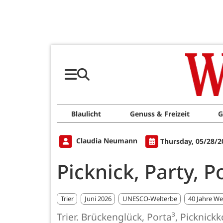
Blaulicht
Genuss & Freizeit
G
Claudia Neumann
Thursday, 05/28/2
Picknick, Party, Po
Trier
Juni 2026
UNESCO-Welterbe
40 Jahre We
Trier. Brückenglück, Porta³, Picknick