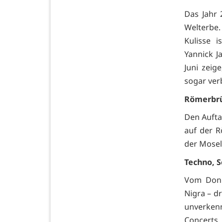
Das Jahr 
Welterbe.
Kulisse i
Yannick J
Juni zeig
sogar ver
Römerbrüc
Den Aufta
auf der 
der Mose
Techno, S
Vom Donne
Nigra – dr
unverken
Concerts.