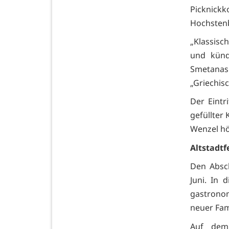
Picknic
Hochsten
„Klassisc
und künd
Smetanas
„Griechis
Der Eintr
gefüllter
Wenzel hö
Altstadtf
Den Absch
Juni. In 
gastronom
neuer Fam
Auf dem