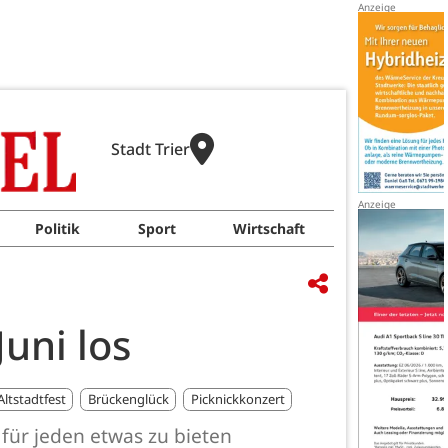
Stadt Trier
Politik
Sport
Wirtschaft
Juni los
Altstadtfest
Brückenglück
Picknickkonzert
t für jeden etwas zu bieten