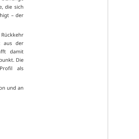
, die sich
igt – der
r Rückkehr
t aus der
fft damit
punkt. Die
rofil als
ion und an