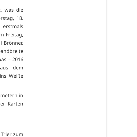
t, was die
rstag, 18.
t erstmals
m Freitag,
l Brönner,
 Bandbreite
pas – 2016
 aus dem
ins Weiße
ometern in
der Karten
 Trier zum