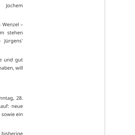
r Jochem
s Wenzel –
mm stehen
 Jürgens'
ke und gut
aben, will
nntag, 28.
 auf: neue
 sowie ein
isherige