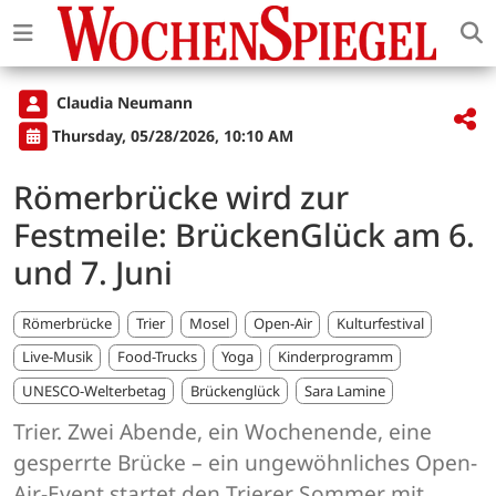
Claudia Neumann
Thursday, 05/28/2026, 10:10 AM
Römerbrücke wird zur
Festmeile: BrückenGlück am 6.
und 7. Juni
Römerbrücke
Trier
Mosel
Open-Air
Kulturfestival
Live-Musik
Food-Trucks
Yoga
Kinderprogramm
UNESCO-Welterbetag
Brückenglück
Sara Lamine
Trier. Zwei Abende, ein Wochenende, eine
gesperrte Brücke – ein ungewöhnliches Open-
Air-Event startet den Trierer Sommer mit