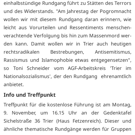
einhalbstündige Rundgang führt zu Stätten des Terrors
und des Wider­stands. "Am Jahrestag der Pogromnacht
wollen wir mit diesem Rundgang daran er­in­nern, wie
leicht aus Vorurteilen und Ressen­timents menschen­
verachtende Ver­folgung bis hin zum Massenmord wer­
den kann. Damit wollen wir in Trier auch heuti­gen
rechts­radikalen Bestrebungen, Antisemitismus,
Rassismus und Islamo­phobie et­was ent­ge­gen­setzen",
so Toni Schneider vom AGF-Arbeitskreis 'Trier im
National­sozialismus', der den Rund­gang ehrenamtlich
anbietet.
Info und Treffpunkt
Treffpunkt für die kostenlose Führung ist am Montag,
9. November, um 16.15 Uhr an der Gedenktafel
Sichelstraße 36 Trier (Haus Fetzenreich). Dieser und
ähnliche thematische Rundgänge werden für Gruppen