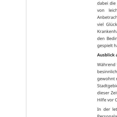
dabei die
von leic
Anbetrach
viel Glüc
Krankenhä
den Bedi
gespielt 
Ausblick 
Während v
besinnlic
gewohnt r
Stadtgeb
dieser Zei
Hilfe vor O
In der le
Personal