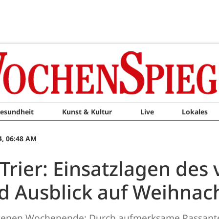
esundheit
Kunst & Kultur
Live
Lokales
4, 06:48 AM
 Trier: Einsatzlagen de
Ausblick auf Weihnach
genen Wochenende: Durch aufmerksame Passanten