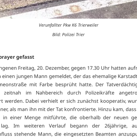
Verunfallter Pkw K6 Trierweiler
Bild: Polizei Trier
Sprayer gefasst
genen Freitag, 20. Dezember, gegen 17.30 Uhr hatten a
 einen jungen Mann gemeldet, der das ehemalige Karsta
imeonstraße mit Farbe besprüht hatte. Der Tatverdächti
n zeitnah im Nahbereich durch Polizeikräfte angetr
ert werden. Dabei verhielt er sich zunächst kooperativ, wu
ner, als man ihn mit der Tat konfrontierte. Hinzu kam, das
h in einer Menge mitführte, die oberhalb der neuen ges
lag. Im weiteren Verlauf begann der 26jährige, a
influss stehende Mann, die eingesetzten Beamten anzusp