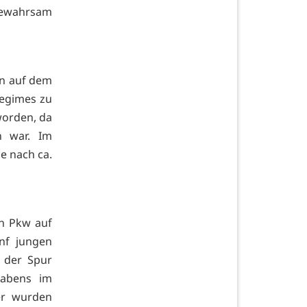
igewahrsam
en auf dem
egimes zu
worden, da
n war. Im
e nach ca.
in Pkw auf
ünf jungen
 der Spur
rabens im
er wurden