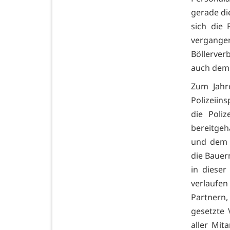
gerade die
sich die
vergange
Böllerver
auch dem 
Zum Jahr
Polizeiin
die Poliz
bereitgeh
und dem n
die Bauern
in diese
verlaufen
Partnern, 
gesetzte
aller Mit