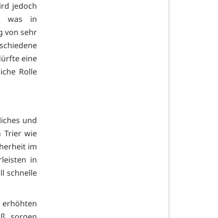
ird jedoch
n, was in
g von sehr
rschiedene
ürfte eine
che Rolle
liches und
 Trier wie
herheit im
eisten in
ll schnelle
m erhöhten
äß sorgen