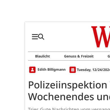
Blaulicht
Genuss & Freizeit
G
Edith Billigmann
Tuesday, 12/24/202
Polizeiinspektion
Wochenendes und 
Trier. Gute Nachrichten vom vergan