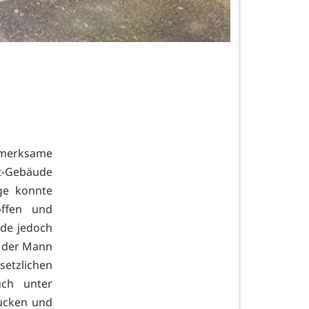
ufmerksame
dt-Gebäude
ge konnte
offen und
rde jedoch
s der Mann
etzlichen
uch unter
ucken und