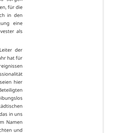
en, für die
ch in den
gung eine
vester als
eiter der
hr hat für
reignissen
sionalität
seien hier
Beteiligten
ibungslos
tädtischen
 das in uns
 Im Namen
achten und