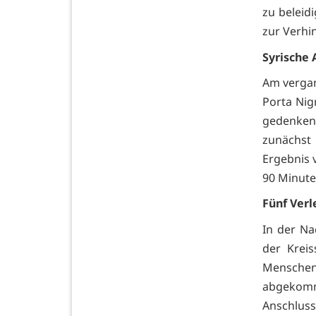
zu beleid
zur Verhi
Syrische 
Am vergan
Porta Ni
gedenken.
zunächst
Ergebnis 
90 Minute
Fünf Verl
In der Na
der Kreis
Menschen
abgekomm
Anschlus