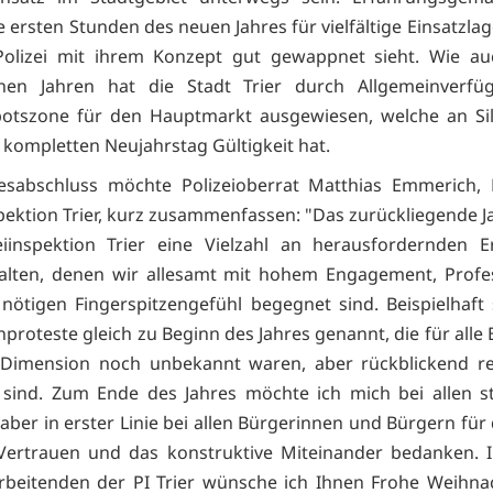
 ersten Stunden des neuen Jahres für vielfältige Einsatzlag
 Polizei mit ihrem Konzept gut gewappnet sieht. Wie au
nen Jahren hat die Stadt Trier durch Allgemeinverfü
botszone für den Hauptmarkt ausgewiesen, welche an Sil
kompletten Neujahrstag Gültigkeit hat.
esabschluss möchte Polizeioberrat Matthias Emmerich, L
spektion Trier, kurz zusammenfassen: "Das zurückliegende Ja
eiinspektion Trier eine Vielzahl an herausfordernden E
alten, denen wir allesamt mit hohem Engagement, Profes
ötigen Fingerspitzengefühl begegnet sind. Beispielhaft 
proteste gleich zu Beginn des Jahres genannt, die für alle 
r Dimension noch unbekannt waren, aber rückblickend re
 sind. Zum Ende des Jahres möchte ich mich bei allen s
aber in erster Linie bei allen Bürgerinnen und Bürgern für
 Vertrauen und das konstruktive Miteinander bedanken.
arbeitenden der PI Trier wünsche ich Ihnen Frohe Weihn