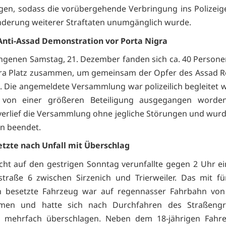
igen, sodass die vorübergehende Verbringung ins Polize
nderung weiterer Straftaten unumgänglich wurde.
Anti-Assad Demonstration vor Porta Nigra
genen Samstag, 21. Dezember fanden sich ca. 40 Person
gra Platz zusammen, um gemeinsam der Opfer des Assad R
 Die angemeldete Versammlung war polizeilich begleitet 
 von einer größeren Beteiligung ausgegangen worde
verlief die Versammlung ohne jegliche Störungen und wurd
n beendet.
etzte nach Unfall mit Überschlag
cht auf den gestrigen Sonntag verunfallte gegen 2 Uhr e
straße 6 zwischen Sirzenich und Trierweiler. Das mit f
 besetzte Fahrzeug war auf regennasser Fahrbahn von
en und hatte sich nach Durchfahren des Straßeng
s mehrfach überschlagen. Neben dem 18-jährigen Fahr