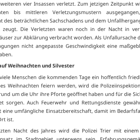
 weiteren vier Insassen verletzt. Zum jetzigen Zeitpunkt w
hten bis mittleren Verletzungsmustern ausgegange
t des beträchtlichen Sachschadens und dem Unfallhergan
k zeugt. Die Verletzten waren noch in der Nacht in ve
user zur Abklärung verbracht worden. Als Unfallursache d
ngungen nicht angepasste Geschwindigkeit eine maßgebli
haben.
auf Weihnachten und Silvester
iele Menschen die kommenden Tage ein hoffentlich fried
hes Weihnachten feiern werden, wird die Polizeiinspektion
und um die Uhr ihre Pforte geöffnet haben und für die Sic
iet sorgen. Auch Feuerwehr und Rettungsdienste gewährl
t eine umfängliche Einsatzbereitschaft, damit im Bedarfsfa
rt ist.
tzten Nacht des Jahres wird die Polizei Trier mit eine
ansatz im Stadtgebiet unterwegs sein. Erfahrungsgem