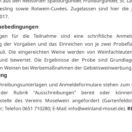
 aus den Rebsorten Spätburgunder, Frühburgunder, St. L
esling sowie Rotwein-Cuvées. Zugelassen sind hier die
017.
mebedingungen
gen für die Teilnahme sind eine schriftliche Anmel
g der Vorgaben und das Einreichen von je zwei Probefl
uli. Die eingereichten Weine werden von Weinfachleute
 und bewertet. Die Ergebnisse der Probe sind Grundlag
von Weinen bei Werbemaßnahmen der Gebietsweinwerbung
ung
chreibungsunterlagen und Anmeldeformulare stehen zum
 der Rubrik "Ausschreibungen" bereit oder könne
stelle des Vereins Moselwein angefordert (Gartenfelds
r; Telefon 0651 710280; E-Mail:
info@weinland-mosel.de).
R