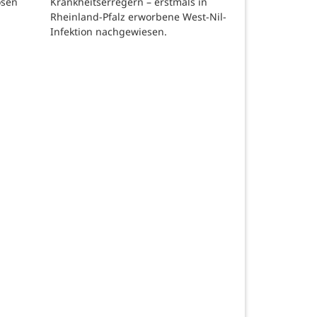
Krankheitserregern – erstmals in
osen
Rheinland-Pfalz erworbene West-Nil-
Infektion nachgewiesen.