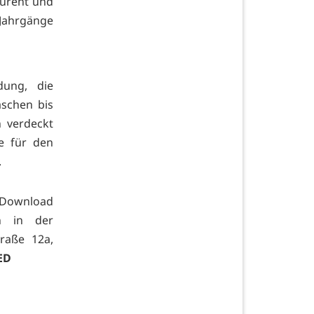
aurent und
 Jahrgänge
dung, die
aschen bis
n verdeckt
e für den
.
 Download
n in der
traße 12a,
ED