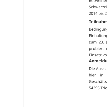
Rotweinen
Schwarzri
2014 bis 2
Teilnah
Bedingun
Einhaltun
zum 23. J
probiert
Einsatz 
Anmeld
Die Auss
hier in
Geschäfts
54295 Trie