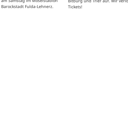
t am Samstag im Moselstadion
Bitburg und Trier auf. Wir verl
 Barockstadt Fulda-Lehnerz.
Tickets!