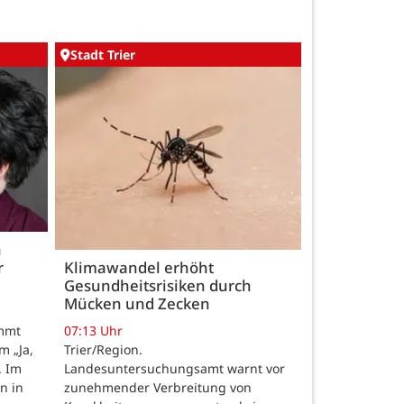
Stadt Trier
h
r
Klimawandel erhöht
Gesundheitsrisiken durch
Mücken und Zecken
07:13 Uhr
ommt
Trier/Region.
m „Ja,
Landesuntersuchungsamt warnt vor
. Im
zunehmender Verbreitung von
n in