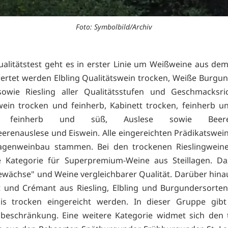
Foto: Symbolbild/Archiv
alitätstest geht es in erster Linie um Weißweine aus de
ertet werden Elbling Qualitätswein trocken, Weiße Burgu
sowie Riesling aller Qualitätsstufen und Geschmacksri
wein trocken und feinherb, Kabinett trocken, feinherb und
se feinherb und süß, Auslese sowie Beerena
erenauslese und Eiswein. Alle eingereichten Prädikatswe
llagenweinbau stammen. Bei den trockenen Rieslingweine
e Kategorie für Superpremium-Weine aus Steillagen. Da
wächse" und Weine vergleichbarer Qualität. Darüber hin
 und Crémant aus Riesling, Elbling und Burgundersorte
is trocken eingereicht werden. In dieser Gruppe gibt
sbeschränkung. Eine weitere Kategorie widmet sich den 