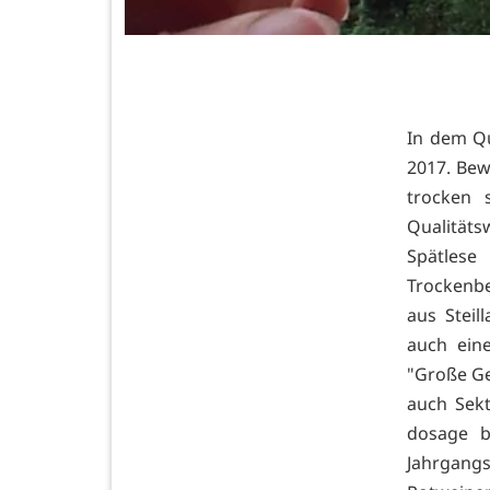
In dem Qu
2017. Bew
trocken 
Qualitäts
Spätle
Trockenbe
aus Stei
auch ein
"Große Ge
auch Sekt
dosage b
Jahrgang