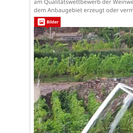
am Qualitätswettbewerb der Weinwer
dem Anbaugebiet erzeugt oder verm
Bilder