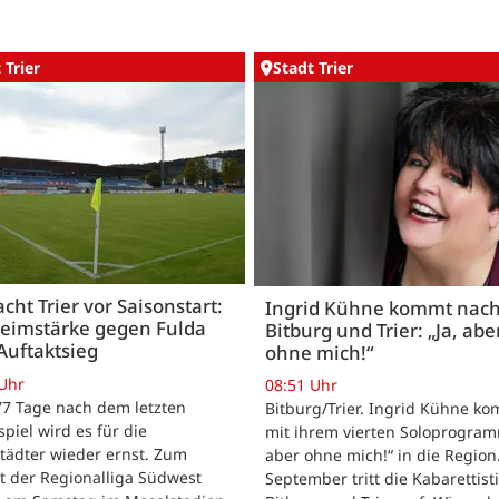
 Trier
Stadt Trier
acht Trier vor Saisonstart:
Ingrid Kühne kommt nac
Heimstärke gegen Fulda
Bitburg und Trier: „Ja, abe
Auftaktsieg
ohne mich!“
 Uhr
08:51 Uhr
 77 Tage nach dem letzten
Bitburg/Trier. Ingrid Kühne k
tspiel wird es für die
mit ihrem vierten Soloprogram
tädter wieder ernst. Zum
aber ohne mich!“ in die Region
t der Regionalliga Südwest
September tritt die Kabarettisti