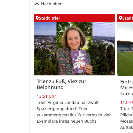
Nach oben
Stadt Trier
Stadt
Trier zu Fuß, Viez zur
Eintr
Belohnung
Mit 
zum 
13:51 Uhr
Trier. Virginia Landau hat zwölf
11:04
Spaziergänge durch Trier
Trier.
zusammengestellt / Wir verlosen vier
Pflich
Exemplare ihres neuen Buchs.
Moses
Auftak