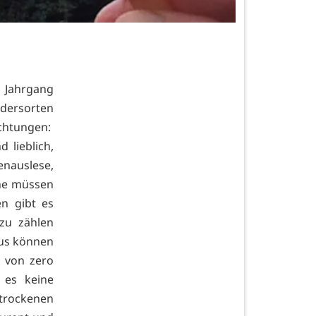
m Jahrgang
ndersorten
chtungen:
 lieblich,
uslese,
ine müssen
n gibt es
zu zählen
aus können
n von zero
 es keine
trockenen