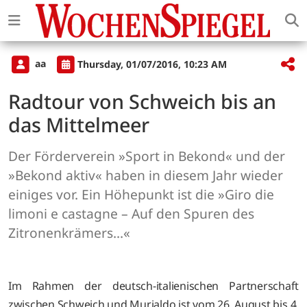
aa
Thursday, 01/07/2016, 10:23 AM
Radtour von Schweich bis an
das Mittelmeer
Der Förderverein »Sport in Bekond« und der
»Bekond aktiv« haben in diesem Jahr wieder
einiges vor. Ein Höhepunkt ist die »Giro die
limoni e castagne – Auf den Spuren des
Zitronenkrämers...«
Im Rahmen der deutsch-italienischen Partnerschaft
zwischen Schweich und Murialdo ist vom 26. August bis 4.