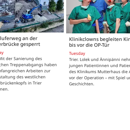
luferweg an der
Klinikclowns begleiten Ki
rbrücke gesperrt
bis vor die OP-Tür
ay
Tuesday
 Mit der Sanierung des
Trier. Lolek und Ännipänni ne
ichen Treppenabgangs haben
jungen Patientinnen und Patie
mfangreichen Arbeiten zur
des Klinikums Mutterhaus die 
taltung des westlichen
vor der Operation – mit Spiel 
brückenkopfs in Trier
Geschichten.
nen.