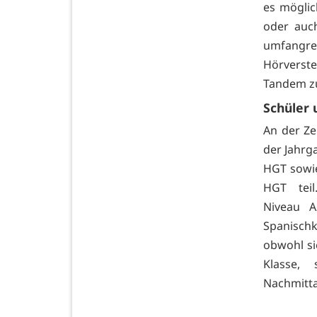
es möglic
oder auc
umfangre
Hörverste
Tandem zu
Schüler 
An der Ze
der Jahrg
HGT sowie
HGT teil
Niveau A
Spanisch
obwohl sie
Klasse,
Nachmitta