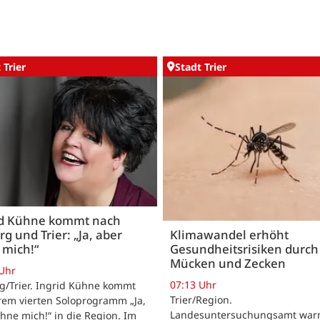
 Trier
Stadt Trier
id Kühne kommt nach
rg und Trier: „Ja, aber
Klimawandel erhöht
 mich!“
Gesundheitsrisiken durch
Mücken und Zecken
 Uhr
07:13 Uhr
g/Trier. Ingrid Kühne kommt
Trier/Region.
rem vierten Soloprogramm „Ja,
Landesuntersuchungsamt warn
hne mich!“ in die Region. Im