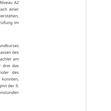
 Niveau A2
ach einer
erstehen,
Prüfung im
rundkurses
lassen des
rachler am
 drei das
hüler des
 konnten,
ginn der 9.
nstunden