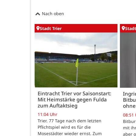
Nach oben
Stadt Trier
Stadt
Eintracht Trier vor Saisonstart:
Ingr
Mit Heimstärke gegen Fulda
Bitbu
zum Auftaktsieg
ohne
11:04 Uhr
08:51
Trier. 77 Tage nach dem letzten
Bitbur
Pflichtspiel wird es für die
mit ih
Mosestädter wieder ernst. Zum
aber o