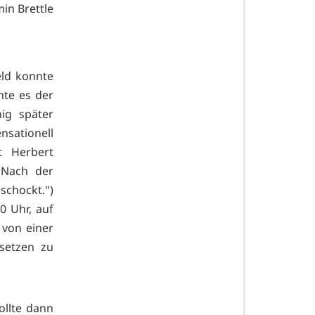
in Brettle
eld konnte
hte es der
ig später
nsationell
t Herbert
"Nach der
chockt.")
0 Uhr, auf
 von einer
setzen zu
ollte dann