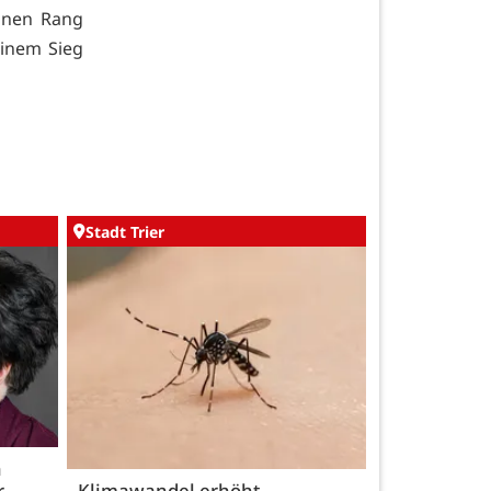
einen Rang
einem Sieg
Stadt Trier
h
r
Klimawandel erhöht