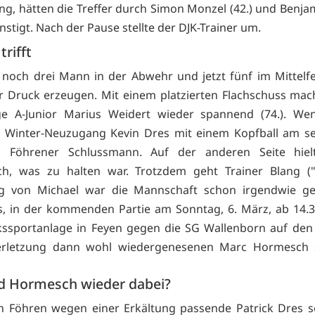
ng, hätten die Treffer durch Simon Monzel (42.) und Benjam
nstigt. Nach der Pause stellte der DJK-Trainer um.
trifft
noch drei Mann in der Abwehr und jetzt fünf im Mittelf
Druck erzeugen. Mit einem platzierten Flachschuss mac
ge A-Junior Marius Weidert wieder spannend (74.). Wen
e Winter-Neuzugang Kevin Dres mit einem Kopfball am se
n Föhrener Schlussmann. Auf der anderen Seite hiel
ch, was zu halten war. Trotzdem geht Trainer Blang (
ng von Michael war die Mannschaft schon irgendwie ges
, in der kommenden Partie am Sonntag, 6. März, ab 14.3
kssportanlage in Feyen gegen die SG Wallenborn auf den
erletzung dann wohl wiedergenesenen Marc Hormesch 
d Hormesch wieder dabei?
 Föhren wegen einer Erkältung passende Patrick Dres s