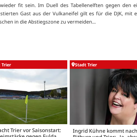
 wieder fit sein. Im Duell des Tabellenelften gegen den 
stierten Gast aus der Vulkaneifel gilt es für die DJK, mit 
schen in die Abstiegszone zu vermeiden...
 Trier
Stadt Trier
acht Trier vor Saisonstart:
Ingrid Kühne kommt nac
Heimstärke gegen Fulda
Bitburg und Trier: „Ja, abe