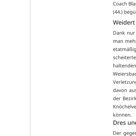
Coach Bla
(44.) begü
Weidert 
Dank nur 
man mehr 
etatmäßi
scheitert
haltende
Weiersba
Verletzu
davon aus
der Bezir
Knöchelv
können.
Dres un
Der gegen