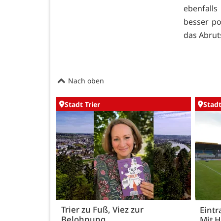
ebenfalls
besser po
das Abrut
Nach oben
Stadt Trier
Stadt
Trier zu Fuß, Viez zur
Eintr
Belohnung
Mit 