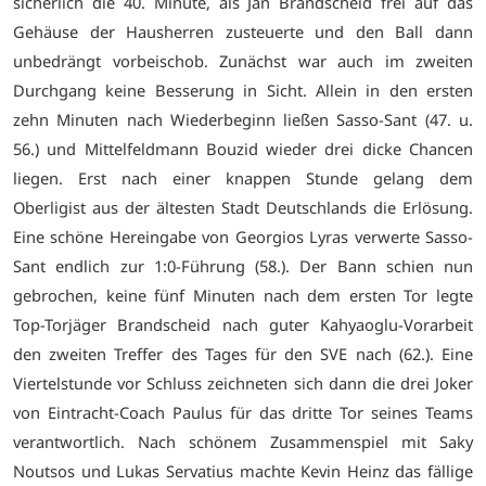
sicherlich die 40. Minute, als Jan Brandscheid frei auf das
Gehäuse der Hausherren zusteuerte und den Ball dann
unbedrängt vorbeischob.
Zunächst war auch im zweiten
Durchgang keine Besserung in Sicht. Allein in den ersten
zehn Minuten nach Wiederbeginn ließen Sasso-Sant (47. u.
56.) und Mittelfeldmann Bouzid wieder drei dicke Chancen
liegen. Erst nach einer knappen Stunde gelang dem
Oberligist aus der ältesten Stadt Deutschlands die Erlösung.
Eine schöne Hereingabe von Georgios Lyras verwerte Sasso-
Sant endlich zur 1:0-Führung (58.). Der Bann schien nun
gebrochen, keine fünf Minuten nach dem ersten Tor legte
Top-Torjäger Brandscheid nach guter Kahyaoglu-Vorarbeit
den zweiten Treffer des Tages für den SVE nach (62.). Eine
Viertelstunde vor Schluss zeichneten sich dann die drei Joker
von Eintracht-Coach Paulus für das dritte Tor seines Teams
verantwortlich. Nach schönem Zusammenspiel mit Saky
Noutsos und Lukas Servatius machte Kevin Heinz das fällige