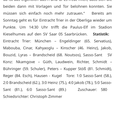
beiden dann mit Vorlagen und Tor belohnen konnten. Sie
müssen sich einfach noch mehr zutrauen.“
Bereits am
Sonntag geht es für Eintracht Trier in der Oberliga wieder um
Punkte. Um 14:30 Uhr trifft die Paulus-Elf im Stadion
Kieselhumes auf den SV Saar 05 Saarbrücken.
Statistik:
Eintracht Trier: München – Engeldinger (65. Servatius),
Mabouba, Cinar, Kahyaoglu – Kinscher (46. Heinz), Jakob,
Bouzid, Lyras – Brandscheid (68. Noutsos), Sasso-Sant
SV
Konz: Nkamgove – Güth, Laudwein, Richter, Schmidt –
Bühringer (59. Schuler), Peters – Kupper Stöß (81. Schmidt),
Reger (84. Esch), Hausen - Kugel
Tore: 1:0 Sasso-Sant (58.),
2:0 Brandscheid (62.), 3:0 Heinz (75.), 4:0 Jakob (78.), 5:0 Sasso-
Sant (81.), 6:0 Sasso-Sant (89.)
Zuschauer: 580
Schiedsrichter: Christoph Zimmer