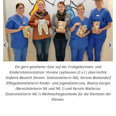
ch
Ein gern gesehener Gast auf der Frühgeborenen- und
I
ie
Kinderintensivstation: Viviane Leyhausen (2.v.l.) überreichte
f
Stefanie Besslich (Komm. Stationsleiterin N6), Verena Backendorf
(Pflegedienstleiterin Kinder- und Jugendzentrum), Bianca Gorges
(Bereichsleiterin N6 und N6.1) und Kerstin Wallerius
(Stationsleiterin N6.1) Weihnachtsgeschenke für die Kleinsten der
Kleinen.