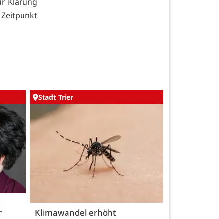
ur Klärung
Zeitpunkt
Stadt Trier
h
r
Klimawandel erhöht