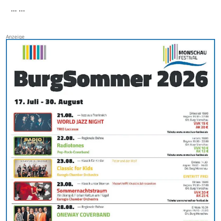
... …