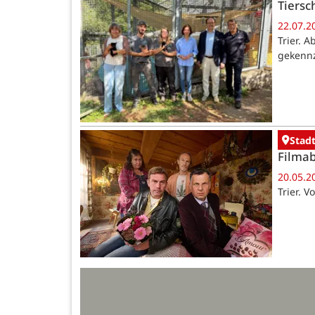
Tiersc
22.07.2
Trier. 
gekennz
Stadt
Filma
20.05.2
Trier. 