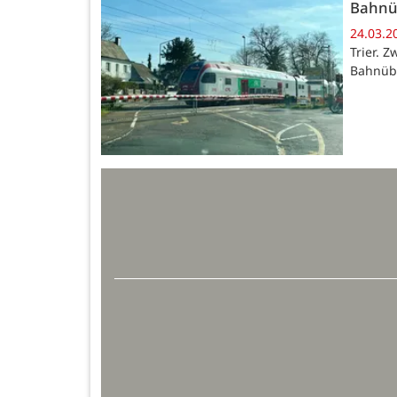
Bahnüb
24.03.2
Trier. 
Bahnüb