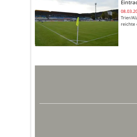
Eintra
08.03.2
Trier/A
reichte