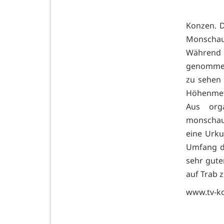
Konzen. D
Monschaue
Während 
genommen 
zu sehen 
Höhenmete
Aus org
monschau
eine Urku
Umfang de
sehr guter
auf Trab 
www.tv-k