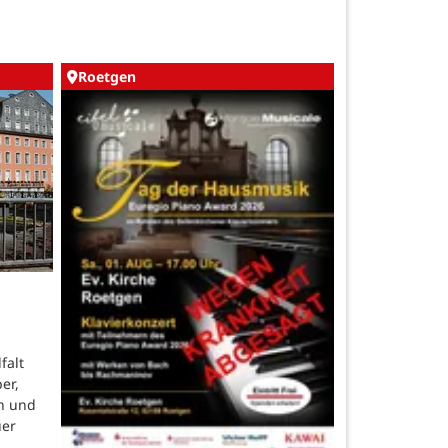
Roetgen
falt
er,
n und
uer