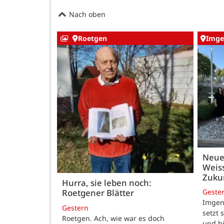
Nach oben
Roetgen
Imge
Neue
Weiss
Zukun
Hurra, sie leben noch:
Geste
Roetgener Blätter
Imgenb
Gestern
setzt 
Roetgen. Ach, wie war es doch
und b