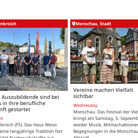
nbroich
Monschau, Stadt
Vereine machen Vielfalt
sichtbar
 Auszubildende sind bei
 in ihre berufliche
Wednesday
ft gestartet
Monschau. Das Festival der Viel
bringt am Samstag, 5. Septemb
rn
wieder Musik, Mitmachaktione
roich (FS). Das Haus Weiss
Begegnungen in die Monscha
seine langjährige Tradition fort
Altstadt.
ildet Nachwuchskräfte aus.