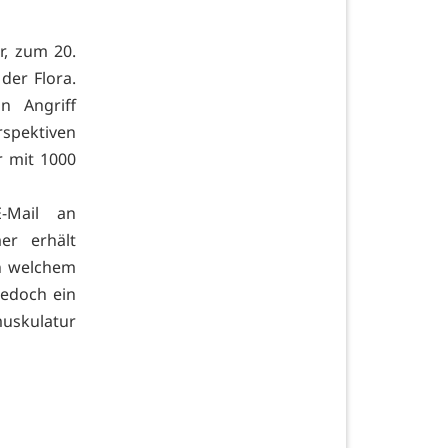
r, zum 20.
der Flora.
n Angriff
rspektiven
r mit 1000
-Mail an
er erhält
in welchem
jedoch ein
nmuskulatur