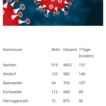
Kommune
Aktiv
Gesamt
7-Tage-
Inzidenz
Aachen
519
4425
131
Alsdorf
122
982
140
Baesweiler
54
754
107
Eschweiler
112
949
89
Herzogenrath
72
875
95