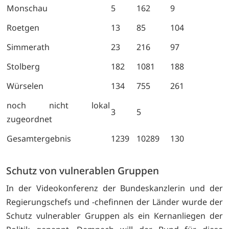
Monschau
5
162
9
Roetgen
13
85
104
Simmerath
23
216
97
Stolberg
182
1081
188
Würselen
134
755
261
noch nicht lokal
3
5
zugeordnet
Gesamtergebnis
1239
10289
130
Schutz von vulnerablen Gruppen
In der Videokonferenz der Bundeskanzlerin und der
Regierungschefs und -chefinnen der Länder wurde der
Schutz vulnerabler Gruppen als ein Kernanliegen der