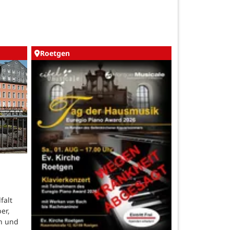
Roetgen
falt
er,
n und