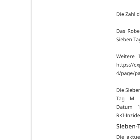
Die Zahl d
Das Rober
Sieben-Ta
Weitere 
https://e
4/page/p
Die Siebe
Tag Mi
Datum 19
RKI-Inz
Sieben-T
Die aktu