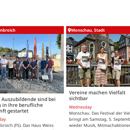
nbroich
Monschau, Stadt
Vereine machen Vielfalt
sichtbar
 Auszubildende sind bei
 in ihre berufliche
Wednesday
ft gestartet
Monschau. Das Festival der Viel
bringt am Samstag, 5. Septemb
day
wieder Musik, Mitmachaktione
roich (FS). Das Haus Weiss