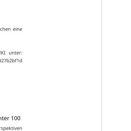
achen eine
KI unter:
7327b2bf1d
nter 100
spektiven