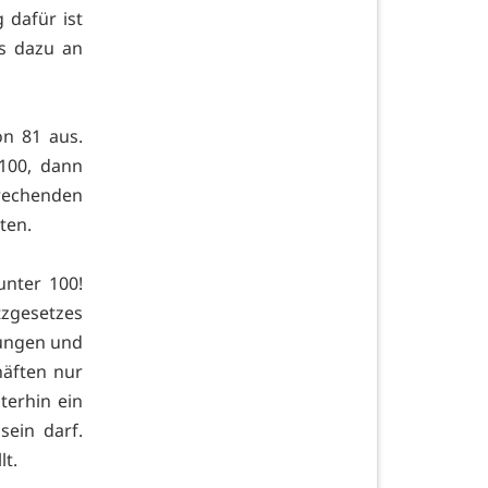
 dafür ist
ss dazu an
on 81 aus.
 100, dann
rechenden
ten.
unter 100!
tzgesetzes
kungen und
häften nur
terhin ein
sein darf.
lt.