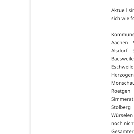
Aktuell s
sich wie 
Kommune
Aachen 
Alsdorf 
Baesweil
Eschweil
Herzoge
Monscha
Roetgen
Simmera
Stolberg
Würsele
noch nic
Gesamte