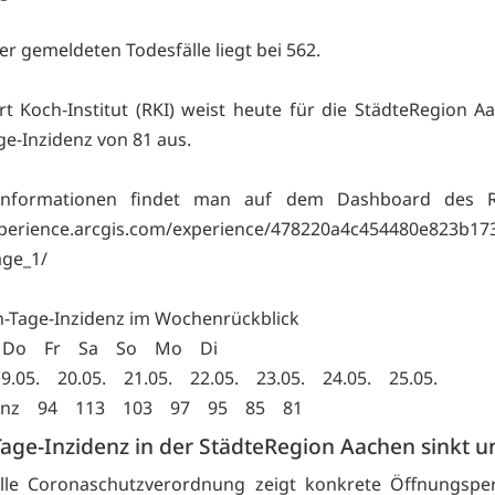
er gemeldeten Todesfälle liegt bei 562.
t Koch-Institut (RKI) weist heute für die StädteRegion A
ge-Inzidenz von 81 aus.
Informationen findet man auf dem Dashboard des R
xperience.arcgis.com/experience/478220a4c454480e823b1
age_1/
n-Tage-Inzidenz im Wochenrückblick
 Do Fr Sa So Mo Di
.05. 20.05. 21.05. 22.05. 23.05. 24.05. 25.05.
idenz 94 113 103 97 95 85 81
age-Inzidenz in der StädteRegion Aachen sinkt u
elle Coronaschutzverordnung zeigt konkrete Öffnungsper