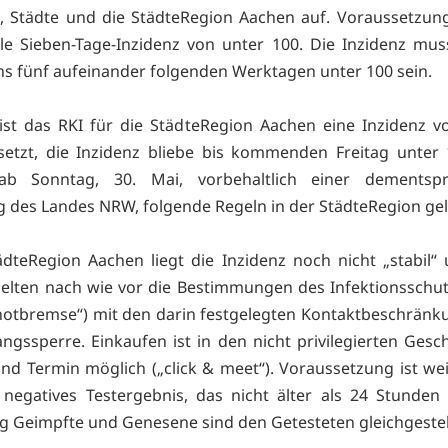
e, Städte und die StädteRegion Aachen auf. Voraussetzung
ile Sieben-Tage-Inzidenz von unter 100. Die Inzidenz mu
s fünf aufeinander folgenden Werktagen unter 100 sein.
st das RKI für die StädteRegion Aachen eine Inzidenz v
etzt, die Inzidenz bliebe bis kommenden Freitag unter
b Sonntag, 30. Mai, vorbehaltlich einer dementsp
 des Landes NRW, folgende Regeln in der StädteRegion gel
ädteRegion Aachen liegt die Inzidenz noch nicht „stabil“ 
elten nach wie vor die Bestimmungen des Infektionsschu
otbremse“) mit den darin festgelegten Kontaktbeschrän
ngssperre. Einkaufen ist in den nicht privilegierten Gesc
und Termin möglich („click & meet“). Voraussetzung ist wei
, negatives Testergebnis, das nicht älter als 24 Stunden 
ig Geimpfte und Genesene sind den Getesteten gleichgestel