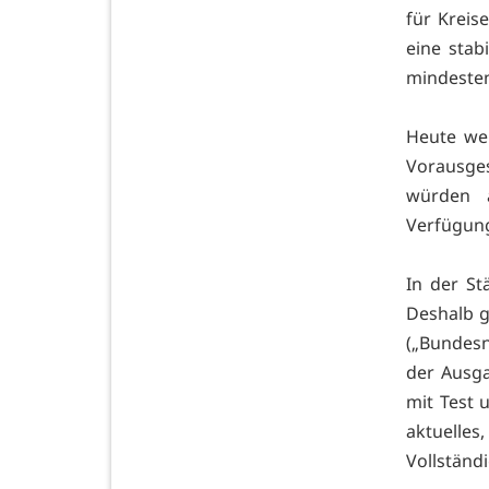
für Kreis
eine stab
mindesten
Heute wei
Vorausges
würden a
Verfügung
In der St
Deshalb g
(„Bundesn
der Ausga
mit Test 
aktuelles
Vollständ