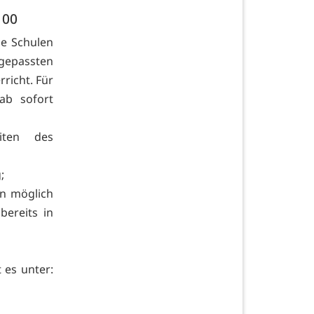
100
ie Schulen
epassten
richt. Für
ab sofort
iten des
;
n möglich
bereits in
 es unter: