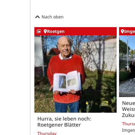
Nach oben
Roetgen
Imge
Neue
Weiss
Zukun
Hurra, sie leben noch:
Thurs
Roetgener Blätter
Imgenb
Thursday