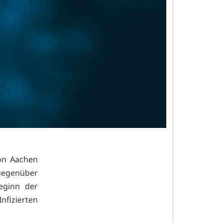
on Aachen
 gegenüber
eginn der
nfizierten