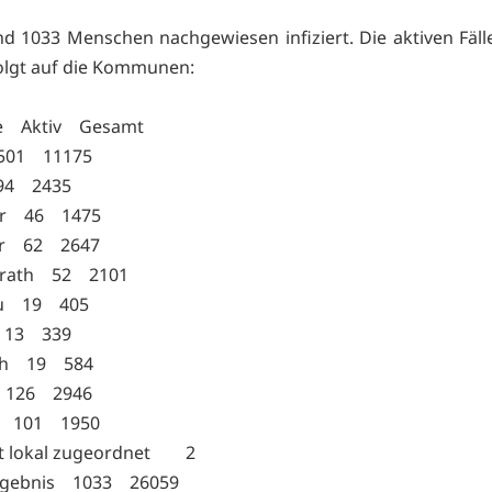
ind 1033 Menschen nachgewiesen infiziert. Die aktiven Fälle
folgt auf die Kommunen:
 Aktiv Gesamt
501 11175
94 2435
er 46 1475
er 62 2647
nrath 52 2101
u 19 405
 13 339
th 19 584
 126 2946
n 101 1950
ht lokal zugeordnet 2
rgebnis 1033 26059