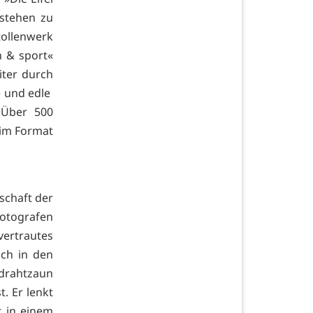
 stehen zu
tollenwerk
n & sport«
iter durch
e und edle
 Über 500
 im Format
schaft der
otografen
ertrautes
ich in den
ldrahtzaun
. Er lenkt
r in einem