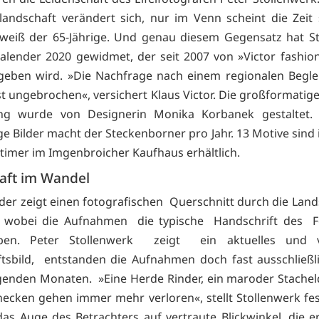
rlandschaft verändert sich, nur im Venn scheint die Zeit
 weiß der 65-Jährige. Und genau diesem Gegensatz hat S
kalender 2020 gewidmet, der seit 2007 von »Victor fashio
eben wird. »Die Nachfrage nach einem regionalen Begle
ist ungebrochen«, versichert Klaus Victor. Die großformatig
ng wurde von Designerin Monika Korbanek gestaltet.
ige Bilder macht der Steckenborner pro Jahr. 13 Motive sind
timer im Imgenbroicher Kaufhaus erhältlich.
aft im Wandel
der zeigt einen fotografischen Querschnitt durch die Land
l, wobei die Aufnahmen die typische Handschrift des F
ben. Peter Stollenwerk zeigt ein aktuelles und v
tsbild, entstanden die Aufnahmen doch fast ausschließl
genden Monaten. »Eine Herde Rinder, ein maroder Stache
hecken gehen immer mehr verloren«, stellt Stollenwerk fest
as Auge des Betrachters auf vertraute Blickwinkel, die e