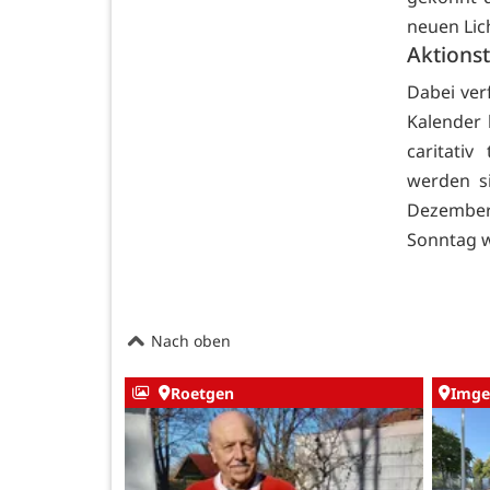
neuen Lich
Aktionst
Dabei verf
Kalender 
caritati
werden s
Dezember,
Sonntag w
Nach oben
Roetgen
Imge