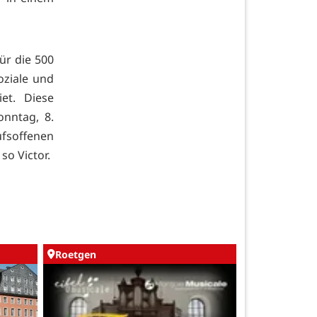
für die 500
oziale und
et. Diese
nntag, 8.
ufsoffenen
so Victor.
Roetgen