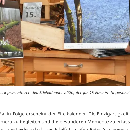
werk präsentieren den Eifelkalender 2020, der für 15 Euro im Imgenbroic
l in Folge erscheint der Eifelkalender. Die Einzigartigkei
amera zu begleiten und die besonderen Momente zu erfassen
ren die Leidenschaft des Eifelfotografen Peter Stollenwerk.