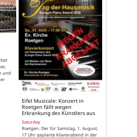
falt
er,
n und
uer
Eifel Musicale: Konzert in
Roetgen fällt wegen
Erkrankung des Künstlers aus
Saturday
Roetgen. Der für Samstag, 1. August,
17 Uhr geplante Klavierabend in der