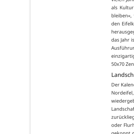
als Kultu
bleiben«,
den Eifel
herausgeg
das Jahr 
Ausführu
einzigart
50x70 Zen
Landsch
Der Kalen
Nordeife
wiederge
Landschaf
zurücklie
oder Flur
gekonnt d