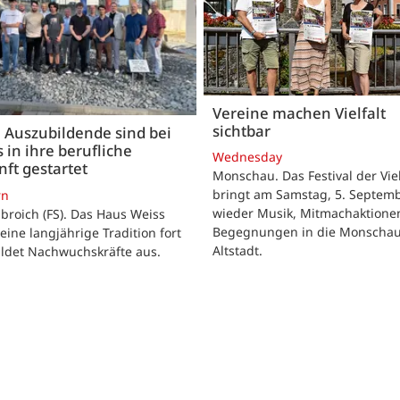
Vereine machen Vielfalt
sichtbar
 Auszubildende sind bei
 in ihre berufliche
Wednesday
ft gestartet
Monschau. Das Festival der Viel
bringt am Samstag, 5. Septemb
rn
wieder Musik, Mitmachaktione
roich (FS). Das Haus Weiss
Begegnungen in die Monscha
seine langjährige Tradition fort
Altstadt.
ildet Nachwuchskräfte aus.