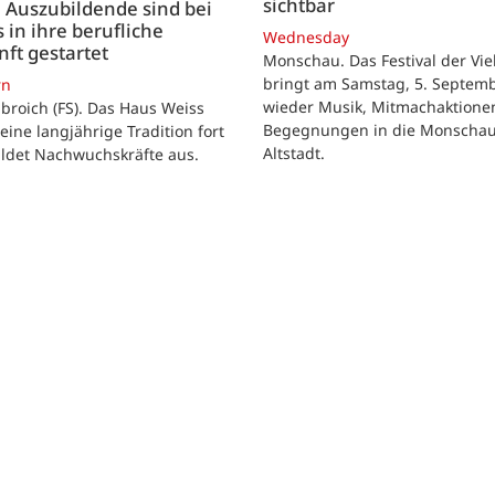
sichtbar
 Auszubildende sind bei
 in ihre berufliche
Wednesday
ft gestartet
Monschau. Das Festival der Viel
bringt am Samstag, 5. Septemb
rn
wieder Musik, Mitmachaktione
roich (FS). Das Haus Weiss
Begegnungen in die Monscha
seine langjährige Tradition fort
Altstadt.
ildet Nachwuchskräfte aus.