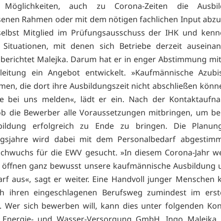
e Möglichkeiten, auch zu Corona-Zeiten die Ausbi
nen Rahmen oder mit dem nötigen fachlichen Input abzu
selbst Mitglied im Prüfungsausschuss der IHK und kenne
 Situationen, mit denen sich Betriebe derzeit auseinan
berichtet Malejka. Darum hat er in enger Abstimmung mi
sleitung ein Angebot entwickelt. »Kaufmännische Azubi
en, die dort ihre Ausbildungszeit nicht abschließen könn
ne bei uns melden«, lädt er ein. Nach der Kontaktaufn
ob die Bewerber alle Voraussetzungen mitbringen, um b
bildung erfolgreich zu Ende zu bringen. Die Planun
ngsjahre wird dabei mit dem Personalbedarf abgestim
achwuchs für die EWV gesucht. »In diesem Corona-Jahr w
 öffnen ganz bewusst unsere kaufmännische Ausbildung 
rf aus«, sagt er weiter. Eine Handvoll junger Menschen
h ihren eingeschlagenen Berufsweg zumindest im erste
 Wer sich bewerben will, kann dies unter folgenden Ko
 Energie- und Wasser-Versorgung GmbH, Ingo Malejka, 