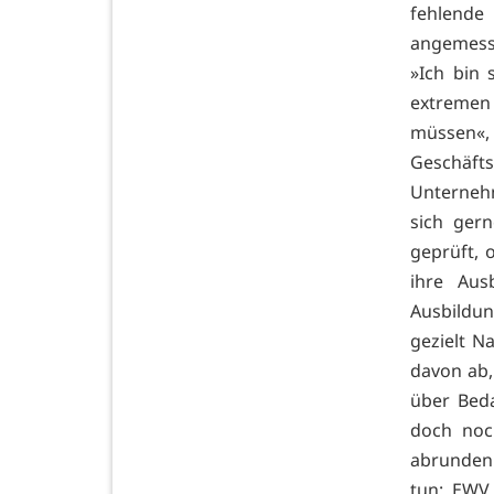
fehlend
angemesse
»Ich bin 
extremen
müssen«, 
Geschäft
Unternehm
sich ger
geprüft, 
ihre Aus
Ausbildu
gezielt N
davon ab,
über Beda
doch noc
abrunden.
tun: EWV