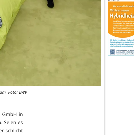
eam. Foto: EWV
ng GmbH in
. Seien es
r schlicht