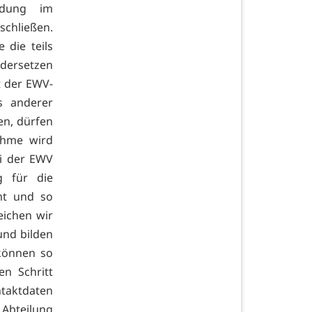
ldung im
schließen.
 die teils
dersetzen
t der EWV-
s anderer
en, dürfen
ahme wird
ei der EWV
g für die
mt und so
eichen wir
und bilden
 können so
n Schritt
ntaktdaten
Abteilung