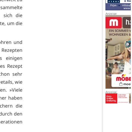
 sammelte
 sich die
te, um die
Rohren und
r Rezepten
s einigen
des Rezept
chon sehr
tails, wie
en. »Viele
her haben
chern die
durch den
rationen