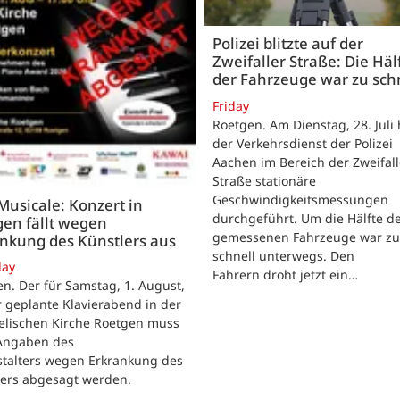
Polizei blitzte auf der
Zweifaller Straße: Die Häl
der Fahrzeuge war zu sch
Friday
Roetgen. Am Dienstag, 28. Juli 
der Verkehrsdienst der Polizei
Aachen im Bereich der Zweifall
Straße stationäre
Geschwindigkeitsmessungen
 Musicale: Konzert in
durchgeführt. Um die Hälfte d
en fällt wegen
gemessenen Fahrzeuge war zu
nkung des Künstlers aus
schnell unterwegs. Den
day
Fahrern droht jetzt ein…
n. Der für Samstag, 1. August,
 geplante Klavierabend in der
elischen Kirche Roetgen muss
Angaben des
stalters wegen Erkrankung des
lers abgesagt werden.