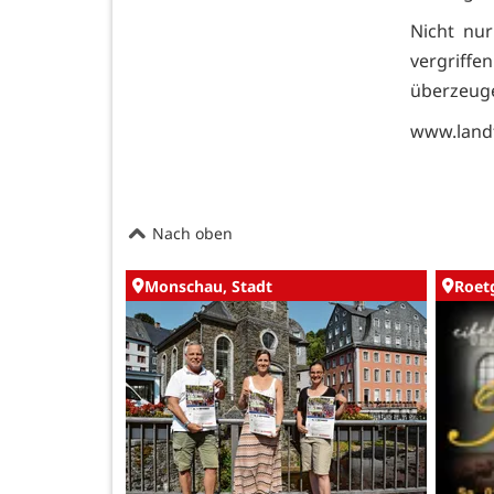
Nicht nur
vergriffe
überzeuge
www.land
Nach oben
Monschau, Stadt
Roet