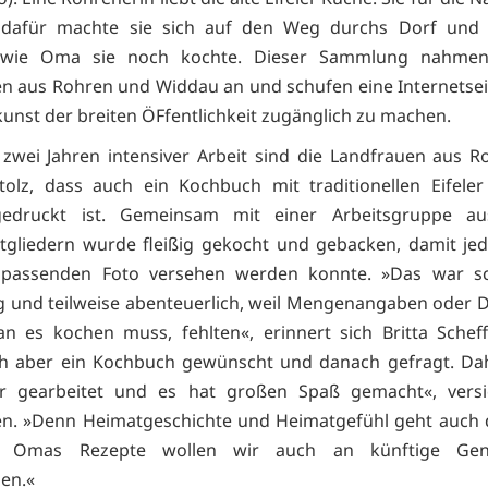
, dafür machte sie sich auf den Weg durchs Dorf und
 wie Oma sie noch kochte. Dieser Sammlung nahmen
n aus Rohren und Widdau an und schufen eine Internetsei
kunst der breiten ÖFfentlichkeit zugänglich zu machen.
zwei Jahren intensiver Arbeit sind die Landfrauen aus 
olz, dass auch ein Kochbuch mit traditionellen Eifele
gedruckt ist. Gemeinsam mit einer Arbeitsgruppe au
tgliedern wurde fleißig gekocht und gebacken, damit je
passenden Foto versehen werden konnte. »Das war s
 und teilweise abenteuerlich, weil Mengenangaben oder De
 es kochen muss, fehlten«, erinnert sich Britta Scheff
ch aber ein Kochbuch gewünscht und danach gefragt. Da
er gearbeitet und es hat großen Spaß gemacht«, versi
en. »Denn Heimatgeschichte und Heimatgefühl geht auch 
 Omas Rezepte wollen wir auch an künftige Gene
en.«