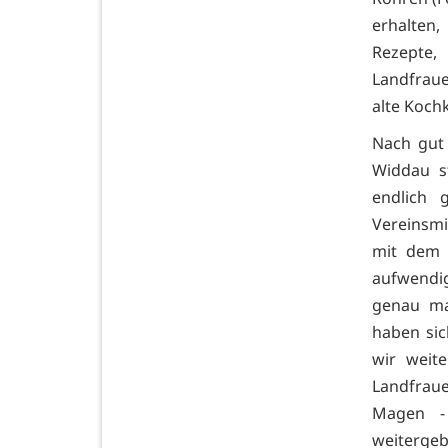
erhalten
Rezepte,
Landfraue
alte Koch
Nach gut 
Widdau st
endlich 
Vereinsmi
mit dem 
aufwendig
genau man
haben si
wir weit
Landfrau
Magen -
weitergeb