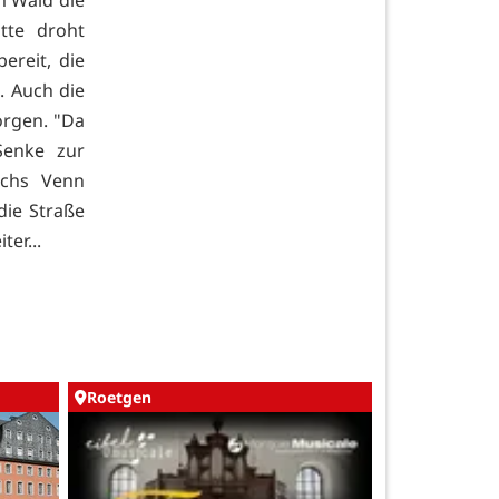
m Wald die
tte droht
ereit, die
. Auch die
orgen. "Da
Senke zur
chs Venn
die Straße
er...
Roetgen