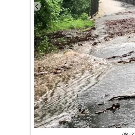
rster
Die L2