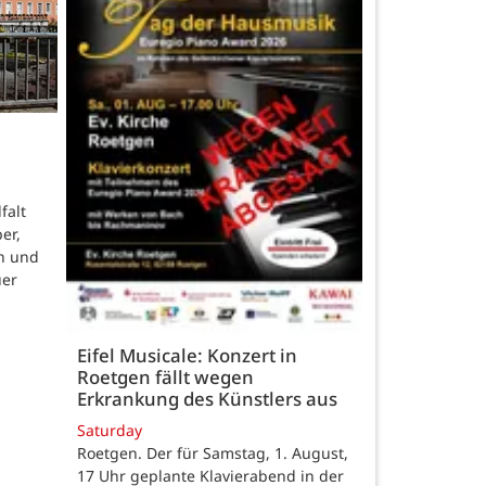
falt
er,
n und
uer
Eifel Musicale: Konzert in
Roetgen fällt wegen
Erkrankung des Künstlers aus
Saturday
Roetgen. Der für Samstag, 1. August,
17 Uhr geplante Klavierabend in der