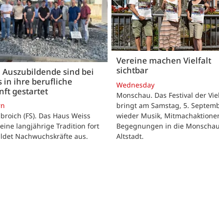
Vereine machen Vielfalt
sichtbar
 Auszubildende sind bei
 in ihre berufliche
Wednesday
ft gestartet
Monschau. Das Festival der Viel
bringt am Samstag, 5. Septemb
rn
wieder Musik, Mitmachaktione
roich (FS). Das Haus Weiss
Begegnungen in die Monscha
seine langjährige Tradition fort
Altstadt.
ildet Nachwuchskräfte aus.