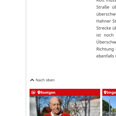
Rott muss
Straße ü
überschwe
Hahner St
Strecke ü
ist noch
Übersch
Richtung 
ebenfalls
Nach oben
Roetgen
Imge