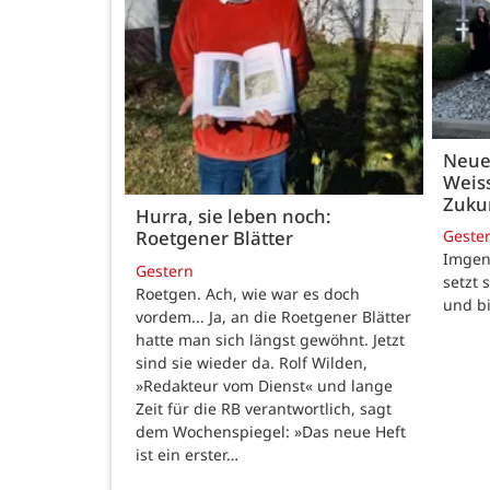
Neue
Weiss
Zukun
Hurra, sie leben noch:
Geste
Roetgener Blätter
Imgenb
Gestern
setzt 
Roetgen. Ach, wie war es doch
und b
vordem... Ja, an die Roetgener Blätter
hatte man sich längst gewöhnt. Jetzt
sind sie wieder da. Rolf Wilden,
»Redakteur vom Dienst« und lange
Zeit für die RB verantwortlich, sagt
dem Wochenspiegel: »Das neue Heft
ist ein erster…