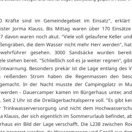
0 Kräfte sind im Gemeindegebiet im Einsatz", erklärt
ister Jorma Klauss. Bis Mittag waren über 170 Einsätze
7 davon waren noch akut. "Viele voll gelaufene Keller un
ßengräben, die dem Wasser nicht mehr Herr werden", ha
wehrführer gesehen. 3000 Sandsäcke wurden bereits 
le stehen bereit. "Schließlich soll es ja weiter regnen", g
 Entwarnung. Besonders prekär ist die Lage entlang des V
 reißenden Strom haben die Regenmassen den besc
 gemacht. In der Nacht musste der Campingplatz in Mul
t werden - Dauercamper kamen im Bürgerhaus unter, and
. Seit 2 Uhr ist die Dreilägerbachtalsperre voll. "Es gibt kei
er Trinkwasserversorgung und nicht dem Hochwasserschut
a Klauss, der sich eigentlich im Sommerurlaub befindet, ab
haus ein Bild der Lage verschafft. Die L238 zwischen R