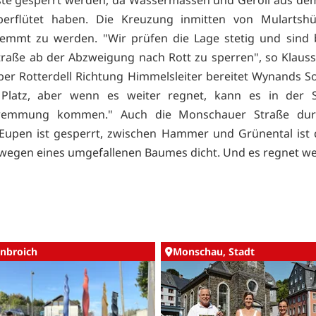
te gesperrt werden, da Wassermassen und Geröll aus de
berflütet haben. Die Kreuzung inmitten von Mulartshü
mmt zu werden. "Wir prüfen die Lage stetig und sind b
raße ab der Abzweigung nach Rott zu sperren", so Klauss
ber Rotterdell Richtung Himmelsleiter bereitet Wynands S
 Platz, aber wenn es weiter regnet, kann es in der 
wemmung kommen." Auch die Monschauer Straße dur
Eupen ist gesperrt, zwischen Hammer und Grünental ist 
 wegen eines umgefallenen Baumes dicht. Und es regnet weit
nbroich
Monschau, Stadt