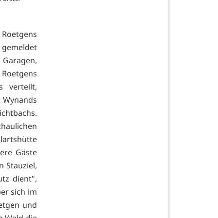
 Roetgens
 gemeldet
d Garagen,
t Roetgens
verteilt,
ibt Wynands
ichtbachs.
haulichen
artshütte
ere Gäste
n Stauziel,
z dient",
er sich im
oetgen und