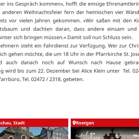
er ins Gespräch kommen«, hofft die emsige Ehrenamtlerin
 anderen Weihnachtsfeier fern der heimischen vier Wände
reits vor vielen Jahren gekommen. »Wir saßen mit den K
tsbaum und dachten daran, dass andere einsam und a
hinter sich bringen müssen.« Damit soll nun Schluss sein.
lnehmern steht ein Fahrdienst zur Verfügung. Wer zur Chri
ch gehen möchte, die um 18 Uhr in der Pfarrkirche St. Jose
ird auch danach noch auf Wunsch nach Hause gebr
 wird bis zum 22. Dezember bei Alice Klein unter Tel. 02
arrbüro, Tel. 02472 / 2318, gebeten.
chau, Stadt
Roetgen