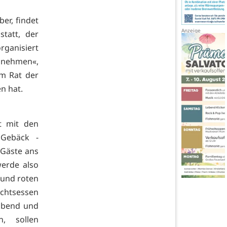
er, findet
tatt, der
rganisiert
lnehmen«,
 im Rat der
n hat.
st mit den
 Gebäck -
 Gäste ans
werde also
 und roten
achtsessen
gabend und
n, sollen