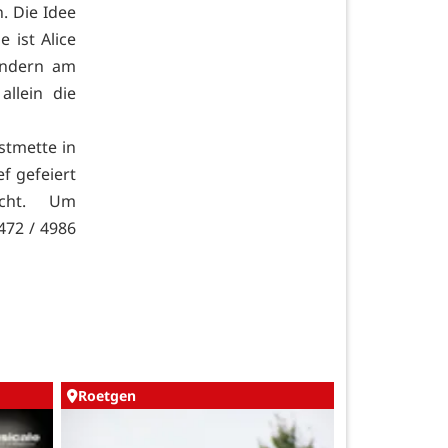
. Die Idee
 ist Alice
indern am
llein die
stmette in
f gefeiert
acht. Um
472 / 4986
Roetgen