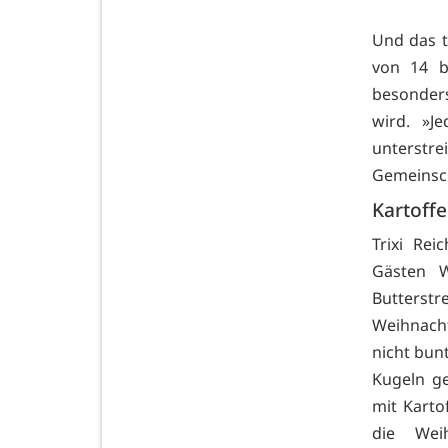
Und das t
von 14 b
besonders
wird. »J
unterstrei
Gemeinsch
Kartoffe
Trixi Rei
Gästen W
Butterstr
Weihnacht
nicht bun
Kugeln ge
mit Karto
die Weih