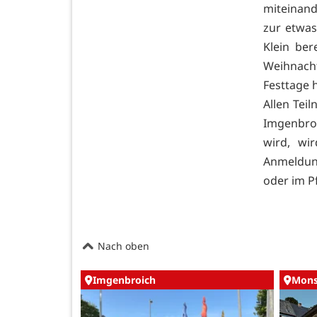
miteinand
zur etwas
Klein be
Weihnach
Festtage 
Allen Tei
Imgenbroi
wird, w
Anmeldung
oder im Pf
Nach oben
Imgenbroich
Mons