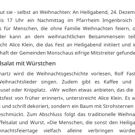
ut sie - selbst an Weihnachten: An Heiligabend, 24. Dezemb
is 17 Uhr ein Nachmittag im Pfarrheim Imgenbroich s
 für Menschen, die ohne Familie Weihnachten feiern, o
eder kann an dem weihnachtlichen Beisammensein tei
cht Alice Klein, die das Fest an Heiligabend initiiert und
aft der Gemeinden Monschaus eifrige Mitstreiter gefunde
lsalat mit Würstchen
chartz wird die Weihnachtsgeschichte vorlesen, Rolf Fa
eihnachtslieder singen. Zudem gibt es Kaffee und
eusel oder Knipplatz. »Wir wollen etwas anbieten, das die
sfest von früher erinnert«, unterstreicht Alice Klein. Es 
t und schrill dekoriert, sondern ein Baum mit Strohsternen
schmückt. Zum Abschluss folgt das traditionelle Weihn
ffelsalat und Wurst. »Die Menschen, die sonst den Heili
nachtsfeiertage vielfach alleine verbringen würde