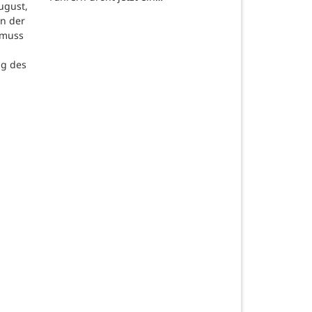
ugust,
in der
 muss
ng des