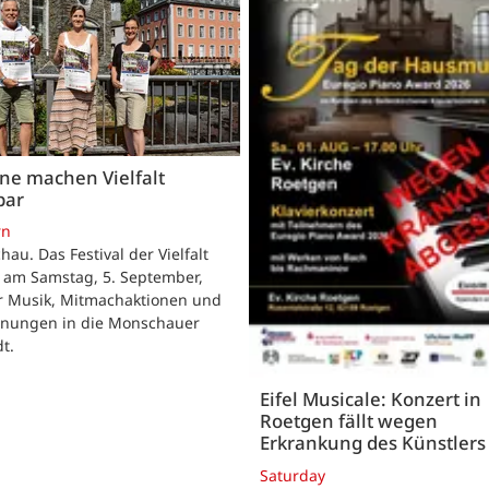
ne machen Vielfalt
bar
rn
au. Das Festival der Vielfalt
 am Samstag, 5. September,
r Musik, Mitmachaktionen und
nungen in die Monschauer
dt.
Eifel Musicale: Konzert in
Roetgen fällt wegen
Erkrankung des Künstlers
Saturday