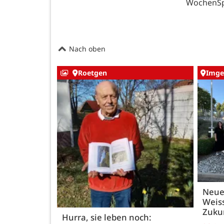
WochenSpi
Nach oben
Roetgen
Imge
Neue
Weiss
Zukun
Hurra, sie leben noch: