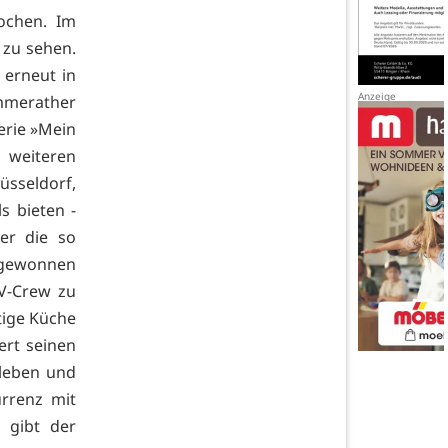
ochen. Im
 zu sehen.
erneut in
mmerather
erie »Mein
 weiteren
üsseldorf,
s bieten -
er die so
t gewonnen
TV-Crew zu
tige Küche
ert seinen
rleben und
urrenz mit
 gibt der