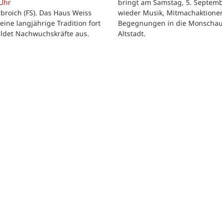
bringt am Samstag, 5. Septemb
 Uhr
wieder Musik, Mitmachaktione
roich (FS). Das Haus Weiss
Begegnungen in die Monscha
seine langjährige Tradition fort
Altstadt.
ildet Nachwuchskräfte aus.