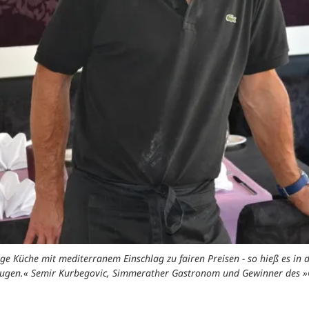
tige Küche mit mediterranem Einschlag zu fairen Preisen - so hieß es in
eugen.« Semir Kurbegovic, Simmerather Gastronom und Gewinner des »G