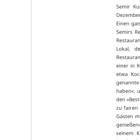
Semir Ku
Dezember 
Einen ga
Semirs R
Restauran
Lokal, d
Restauran
einer in 
etwa Koc
genannte 
haben«, u
den »Best
zu fairen
Gästen me
genießen«
seinem K