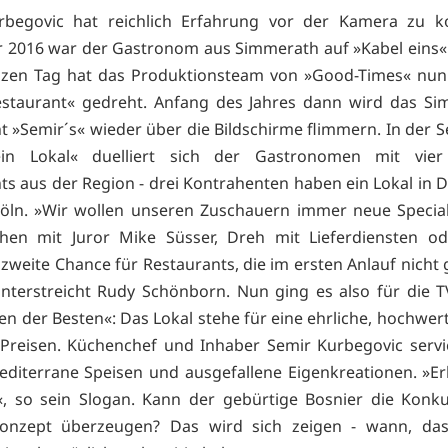
rbegovic hat reichlich Erfahrung vor der Kamera zu k
2016 war der Gastronom aus Simmerath auf »Kabel eins«
nzen Tag hat das Produktionsteam von »Good-Times« nun 
estaurant« gedreht. Anfang des Jahres dann wird das Si
t »Semir´s« wieder über die Bildschirme flimmern. In der S
ein Lokal« duelliert sich der Gastronomen mit vier
ts aus der Region - drei Kontrahenten haben ein Lokal in D
Köln. »Wir wollen unseren Zuschauern immer neue Special
hen mit Juror Mike Süsser, Dreh mit Lieferdiensten od
zweite Chance für Restaurants, die im ersten Anlauf nich
nterstreicht Rudy Schönborn. Nun ging es also für die 
en der Besten«: Das Lokal stehe für eine ehrliche, hochwer
 Preisen. Küchenchef und Inhaber Semir Kurbegovic servi
diterrane Speisen und ausgefallene Eigenkreationen. »E
, so sein Slogan. Kann der gebürtige Bosnier die Konk
onzept überzeugen? Das wird sich zeigen - wann, das