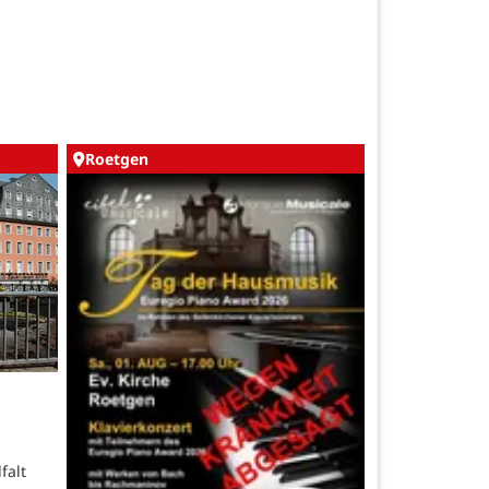
Roetgen
falt