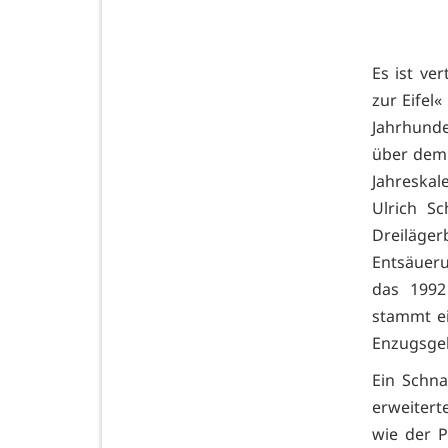
Es ist ve
zur Eifel
Jahrhunde
über dem 
Jahreskal
Ulrich S
Dreiläg
Entsäueru
das 1992
stammt ei
Enzugsgeb
Ein Schna
erweitert
wie der P