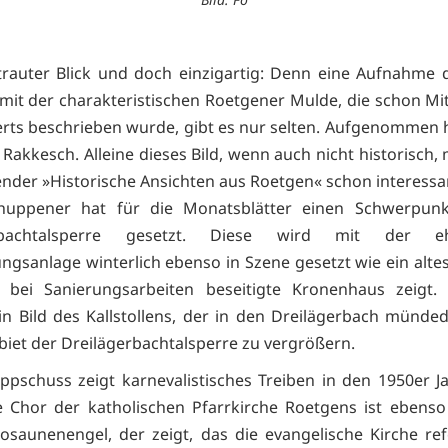
rtrauter Blick und doch einzigartig: Denn eine Aufnahme 
« mit der charakteristischen Roetgener Mulde, die schon Mit
rts beschrieben wurde, gibt es nur selten. Aufgenommen
Rakkesch. Alleine dieses Bild, wenn auch nicht historisch,
ender »Historische Ansichten aus Roetgen« schon interessa
chuppener hat für die Monatsblätter einen Schwerpunk
erbachtalsperre gesetzt. Diese wird mit der eh
ngsanlage winterlich ebenso in Szene gesetzt wie ein altes
 bei Sanierungsarbeiten beseitigte Kronenhaus zeigt.
n Bild des Kallstollens, der in den Dreilägerbach münde
iet der Dreilägerbachtalsperre zu vergrößern.
ppschuss zeigt karnevalistisches Treiben in den 1950er J
e Chor der katholischen Pfarrkirche Roetgens ist ebens
osaunenengel, der zeigt, das die evangelische Kirche re