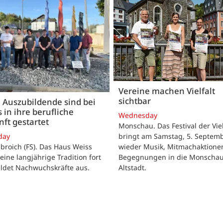
Vereine machen Vielfalt
sichtbar
 Auszubildende sind bei
 in ihre berufliche
Wednesday
ft gestartet
Monschau. Das Festival der Viel
bringt am Samstag, 5. Septemb
day
wieder Musik, Mitmachaktione
roich (FS). Das Haus Weiss
Begegnungen in die Monscha
seine langjährige Tradition fort
Altstadt.
ildet Nachwuchskräfte aus.