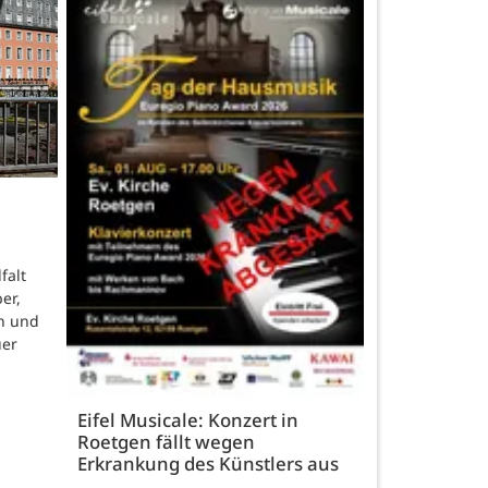
falt
er,
n und
uer
Eifel Musicale: Konzert in
Roetgen fällt wegen
Erkrankung des Künstlers aus