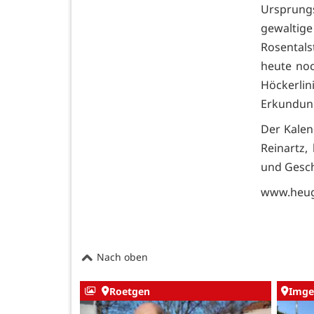
Ursprungs
gewaltige
Rosentals
heute noc
Höckerli
Erkundun
Der Kalen
Reinartz,
und Gesch
www.heug
Nach oben
Roetgen
Imge