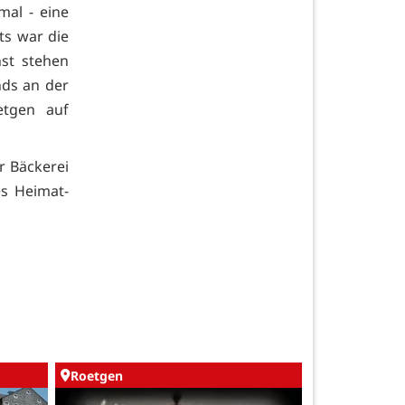
mal - eine
ts war die
nst stehen
nds an der
etgen auf
r Bäckerei
es Heimat-
Roetgen