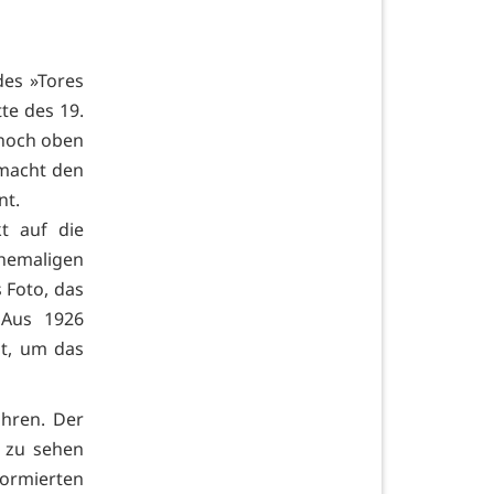
des »Tores
te des 19.
 hoch oben
 macht den
nt.
t auf die
emaligen
 Foto, das
 Aus 1926
dt, um das
ahren. Der
o zu sehen
formierten