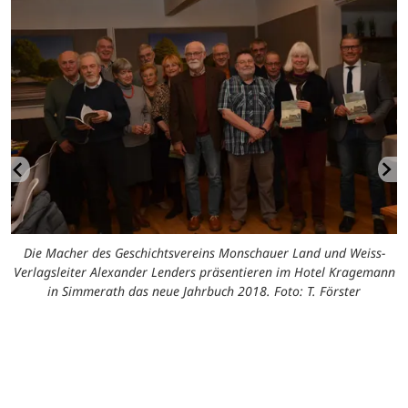
Die Macher des Geschichtsvereins Monschauer Land und Weiss-
Verlagsleiter Alexander Lenders präsentieren im Hotel Kragemann
in Simmerath das neue Jahrbuch 2018. Foto: T. Förster
l,
v
en
w
n.
R