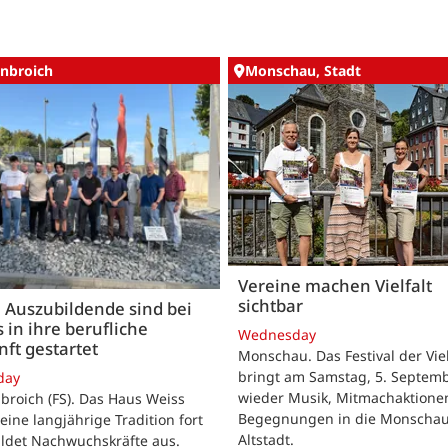
nbroich
Monschau, Stadt
Vereine machen Vielfalt
sichtbar
 Auszubildende sind bei
 in ihre berufliche
Wednesday
ft gestartet
Monschau. Das Festival der Viel
bringt am Samstag, 5. Septemb
day
wieder Musik, Mitmachaktione
roich (FS). Das Haus Weiss
Begegnungen in die Monscha
seine langjährige Tradition fort
Altstadt.
ildet Nachwuchskräfte aus.