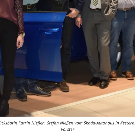
 Glücksbotin Katrin Nießen, Stefan Nießen vom Skoda-Autohaus in Kester
Förster