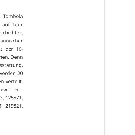
n Tombola
l auf Tour
schichte«,
männischer
s der 16-
ehen. Denn
sstattung,
 werden 20
 verteilt.
Gewinner -
3, 125571,
, 219821,