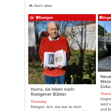
Nach oben
Roetgen
Imge
Neue
Weiss
Zukun
Hurra, sie leben noch:
Thurs
Roetgener Blätter
Imgenb
Thursday
setzt 
Roetgen. Ach, wie war es doch
und b