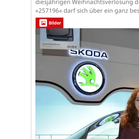
diesjährigen Weihnachtsverlosung 
»257196« darf sich über ein ganz b
Bilder