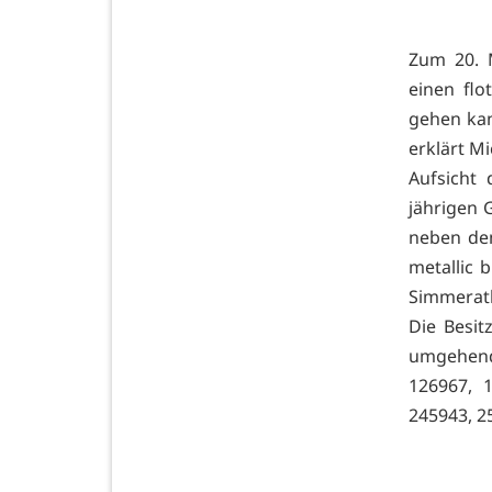
Zum 20. 
einen flo
gehen kan
erklärt M
Aufsicht
jährigen 
neben dem
metallic 
Simmerath
Die Besit
umgehend 
126967, 
245943, 2