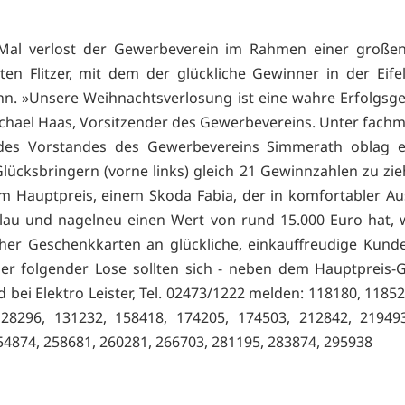
Mal verlost der Gewerbeverein im Rahmen einer große
tten Flitzer, mit dem der glückliche Gewinner in der Eife
n. »Unsere Weihnachtsverlosung ist eine wahre Erfolgsge
ichael Haas, Vorsitzender des Gewerbevereins. Unter fach
 des Vorstandes des Gewerbevereins Simmerath oblag e
Glücksbringern (vorne links) gleich 21 Gewinnzahlen zu zi
 Hauptpreis, einem Skoda Fabia, der in komfortabler Au
blau und nagelneu einen Wert von rund 15.000 Euro hat,
er Geschenkkarten an glückliche, einkauffreudige Kunden
zer folgender Lose sollten sich - neben dem Hauptpreis-
bei Elektro Leister, Tel. 02473/1222 melden: 118180, 11852
128296, 131232, 158418, 174205, 174503, 212842, 219493
54874, 258681, 260281, 266703, 281195, 283874, 295938