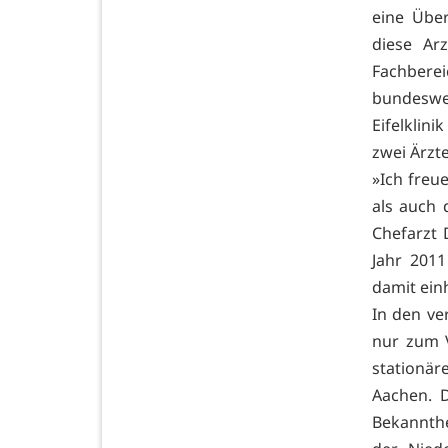
eine Über
diese Ar
Fachberei
bundeswe
Eifelklin
zwei Ärzte
»Ich freu
als auch 
Chefarzt 
Jahr 2011
damit ein
In den ve
nur zum 
stationä
Aachen. 
Bekannthe