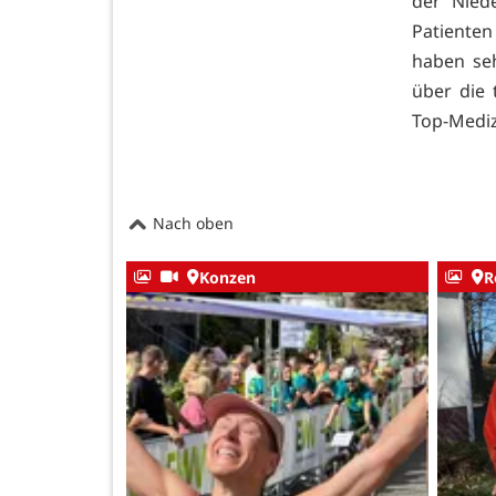
der Nied
Patiente
haben se
über die
Top-Medizi
Nach oben
Konzen
R