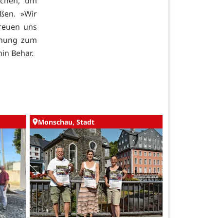
achen, um
ßen. »Wir
reuen uns
hnung zum
min Behar.
Monschau, Stadt