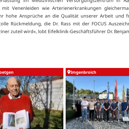
erlassung im Medizinischen Versorgungszentrum in A
n mit Venenleiden wie Arterienerkrankungen gleicherma
hr hohe Ansprüche an die Qualität unserer Arbeit und f
 tolle Rückmeldung, die Dr. Rass mit der FOCUS Auszeic
ner zuteil wird«, lobt Eifelklinik-Geschäftsführer Dr. Benja
oetgen
Imgenbroich