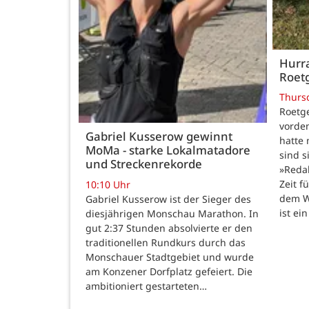
Hurra
Roetg
Thurs
Roetge
vordem
Gabriel Kusserow gewinnt
hatte 
MoMa - starke Lokalmatadore
sind s
und Streckenrekorde
»Reda
Zeit f
10:10 Uhr
dem W
Gabriel Kusserow ist der Sieger des
ist ei
diesjährigen Monschau Marathon. In
gut 2:37 Stunden absolvierte er den
traditionellen Rundkurs durch das
Monschauer Stadtgebiet und wurde
am Konzener Dorfplatz gefeiert. Die
ambitioniert gestarteten…