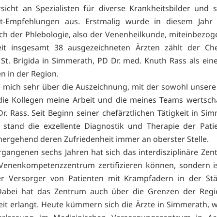
sicht an Spezialisten für diverse Krankheitsbilder und s
zt-Empfehlungen aus. Erstmalig wurde in diesem Jahr
ch der Phlebologie, also der Venenheilkunde, miteinbezog
it insgesamt 38 ausgezeichneten Ärzten zählt der Che
ik St. Brigida in Simmerath, PD Dr. med. Knuth Rass als ein
n in der Region.
e mich sehr über die Auszeichnung, mit der sowohl unsere
die Kollegen meine Arbeit und die meines Teams wertsch
Dr. Rass. Seit Beginn seiner chefärztlichen Tätigkeit in Si
 stand die exzellente Diagnostik und Therapie der Pat
hergehend deren Zufriedenheit immer an oberster Stelle.
rgangenen sechs Jahren hat sich das interdisziplinäre Zen
Venenkompetenzzentrum zertifizieren können, sondern is
rer Versorger von Patienten mit Krampfadern in der Stä
Dabei hat das Zentrum auch über die Grenzen der Regi
it erlangt. Heute kümmern sich die Ärzte in Simmerath, w