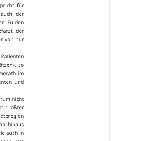
pricht für
 auch der
en. Zu den
farzt der
er von nur
 Patienten
ätzen«, so
mmerath im
ienten und
trum nicht
t größter
dteregion
on hinaus
ie auch in