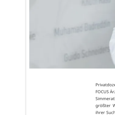
Privatdoze
FOCUS Ärz
Simmerath
größter W
ihrer Suc