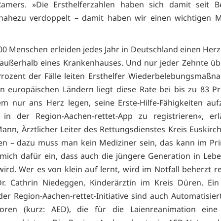
amers. »Die Ersthelferzahlen haben sich damit seit B
e nahezu verdoppelt – damit haben wir einen wichtigen M
00 Menschen erleiden jedes Jahr in Deutschland einen Herz-
d außerhalb eines Krankenhauses. Und nur jeder Zehnte übe
rozent der Fälle leiten Ersthelfer Wiederbelebungsmaßn
n europäischen Ländern liegt diese Rate bei bis zu 83 Pr
m nur ans Herz legen, seine Erste-Hilfe-Fähigkeiten auf
in der Region-Aachen-rettet-App zu registrieren«, erl
nn, Ärztlicher Leiter des Rettungsdienstes Kreis Euskirch
sten – dazu muss man kein Mediziner sein, das kann im Prin
 mich dafür ein, dass auch die jüngere Generation in Leb
ird. Wer es von klein auf lernt, wird im Notfall beherzt r
r. Cathrin Niedeggen, Kinderärztin im Kreis Düren. Ein
der Region-Aachen-rettet-Initiative sind auch Automatisier
atoren (kurz: AED), die für die Laienreanimation eine