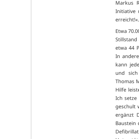
Markus R
Initiativ
erreicht!«.
Etwa 70.0
Stillstan
etwa 44 P
In andere
kann jede
und sich 
Thomas Ma
Hilfe lei
Ich setze
geschult w
ergänzt D
Baustein 
Defibrill