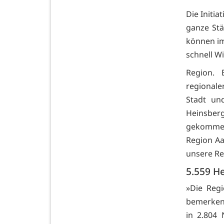
Die Initi
ganze Stä
können im
schnell 
Region. 
regionale
Stadt un
Heinsber
gekommen
Region Aa
unsere Re
5.559 He
»Die Regi
bemerkens
in 2.804 