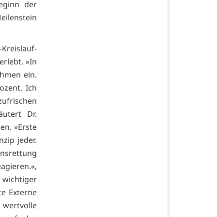
eginn der
eilenstein
Kreislauf-
rlebt. »In
ahmen ein.
ozent. Ich
zufrischen
äutert Dr.
en. »Erste
zip jeder.
ensrettung
eagieren.«,
 wichtiger
te Externe
 wertvolle