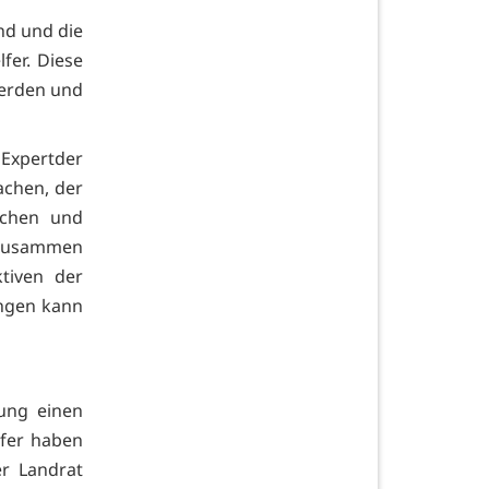
nd und die
fer. Diese
werden und
Expertder
achen, der
rchen und
 zusammen
tiven der
ingen kann
tung einen
lfer haben
er Landrat