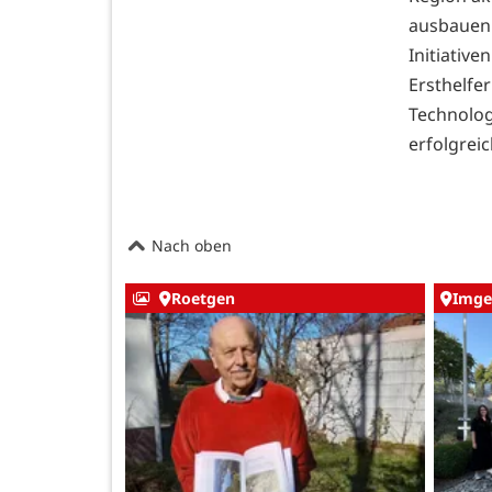
ausbauen
Initiati
Ersthelf
Technolo
erfolgrei
Nach oben
Roetgen
Imge