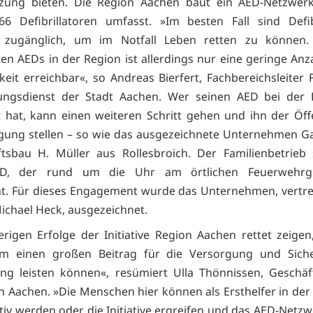
tzung bieten. Die Region Aachen baut ein AED-Netzwerk
66 Defibrillatoren umfasst. »Im besten Fall sind Defib
ch zugänglich, um im Notfall Leben retten zu können
ten AEDs in der Region ist allerdings nur eine geringe Anz
hkeit erreichbar«, so Andreas Bierfert, Fachbereichsleiter
ungsdienst der Stadt Aachen. Wer seinen AED bei de
rt hat, kann einen weiteren Schritt gehen und ihn der Öffe
gung stellen – so wie das ausgezeichnete Unternehmen G
tsbau H. Müller aus Rollesbroich. Der Familienbetrieb
ED, der rund um die Uhr am örtlichen Feuerwehrge
ht. Für dieses Engagement wurde das Unternehmen, vertr
ichael Heck, ausgezeichnet.
erigen Erfolge der Initiative Region Aachen rettet zeigen
m einen großen Beitrag für die Versorgung und Siche
ng leisten können«, resümiert Ulla Thönnissen, Geschäf
n Aachen. »Die Menschen hier können als Ersthelfer in de
tiv werden oder die Initiative ergreifen und das AED-Netzw