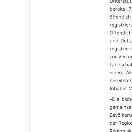
Unterstü
bereits 7
öffentli
registrier
Öffentlic
und Rett
registrie
zur Verfü
Landschaf
einen A
bereitste
Inhaber M
»Die bish
gemeinsa
Bevölkeru
der Regio
Region ak