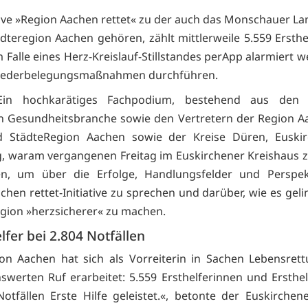
ative »Region Aachen rettet« zu der auch das Monschauer La
dteregion Aachen gehören, zählt mittlerweile 5.559 Ersthel
 Falle eines Herz-Kreislauf-Stillstandes perApp alarmiert 
Wiederbelegungsmaßnahmen durchführen.
Ein hochkarätiges Fachpodium, bestehend aus den 
n Gesundheitsbranche sowie den Vertretern der Region A
d StädteRegion Aachen sowie der Kreise Düren, Euski
g, waram vergangenen Freitag im Euskirchener Kreishaus
, um über die Erfolge, Handlungsfelder und Perspek
chen rettet-Initiative zu sprechen und darüber, wie es gel
gion »herzsicherer« zu machen.
lfer bei 2.804 Notfällen
on Aachen hat sich als Vorreiterin in Sachen Lebensret
werten Ruf erarbeitet: 5.559 Ersthelferinnen und Ersthe
Notfällen Erste Hilfe geleistet.«, betonte der Euskirchen