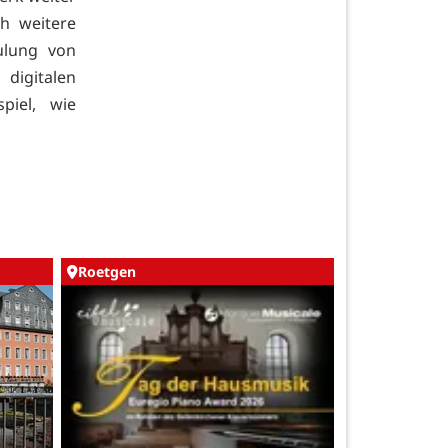
h weitere
ulung von
digitalen
piel, wie
Roetgen