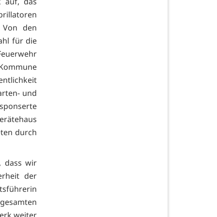
 auf, das
rillatoren
. Von den
ahl für die
 Feuerwehr
r Kommune
ntlichkeit
arten- und
 sponserte
rätehaus
eten durch
, dass wir
rheit der
tsführerin
r gesamten
erk weiter