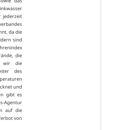
sowie das
rinkwasser
 jederzeit
rverbandes
nnt, da die
ldern sind
hrenindex
ände, die
 wir die
iter des
mperaturen
ocknet und
n gibt es
s-Agentur
n auf die
Verbot von