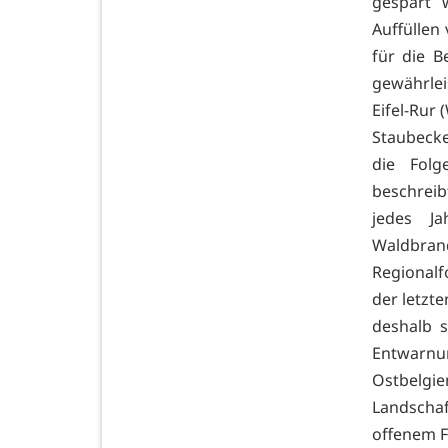
gespart 
Auffüllen
für die B
gewährlei
Eifel-Rur 
Staubecke
die Folg
beschrei
jedes J
Waldbra
Regionalf
der letzt
deshalb 
Entwarnu
Ostbelgi
Landschaf
offenem F