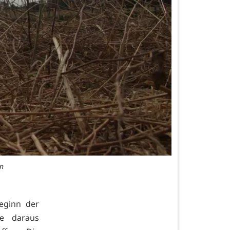
en
eginn der
ie daraus