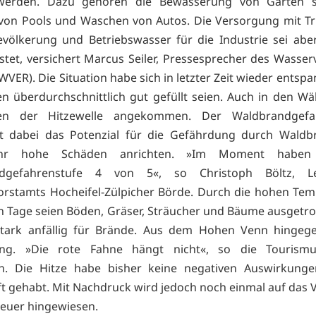
werden. Dazu gehören die Bewässerung von Gärten 
 von Pools und Waschen von Autos. Die Versorgung mit T
evölkerung und Betriebswasser für die Industrie sei aber
stet, versichert Marcus Seiler, Pressesprecher des Wasse
(WVER). Die Situation habe sich in letzter Zeit wieder entspa
n überdurchschnittlich gut gefüllt seien. Auch in den Wä
en der Hitzewelle angekommen. Der Waldbrandgefa
bt dabei das Potenzial für die Gefährdung durch Waldbr
ahr hohe Schäden anrichten. »Im Moment haben
ndgefahrenstufe 4 von 5«, so Christoph Böltz, Le
orstamts Hocheifel-Zülpicher Börde. Durch die hohen Te
en Tage seien Böden, Gräser, Sträucher und Bäume ausgetr
stark anfällig für Brände. Aus dem Hohen Venn hingege
ng. »Die rote Fahne hängt nicht«, so die Tourismu
en. Die Hitze habe bisher keine negativen Auswirkunge
t gehabt. Mit Nachdruck wird jedoch noch einmal auf das 
euer hingewiesen.