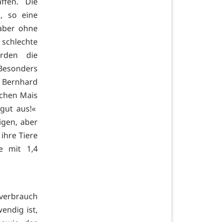
ffen. Die
, so eine
 aber ohne
schlechte
rden die
Besonders
t Bernhard
uchen Mais
 gut aus!«
igen, aber
ihre Tiere
e mit 1,4
verbrauch
endig ist,