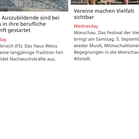
Vereine machen Vielfalt
sichtbar
 Auszubildende sind bei
 in ihre berufliche
Wednesday
ft gestartet
Monschau. Das Festival der Viel
bringt am Samstag, 5. Septemb
day
wieder Musik, Mitmachaktione
roich (FS). Das Haus Weiss
Begegnungen in die Monscha
seine langjährige Tradition fort
Altstadt.
ildet Nachwuchskräfte aus.