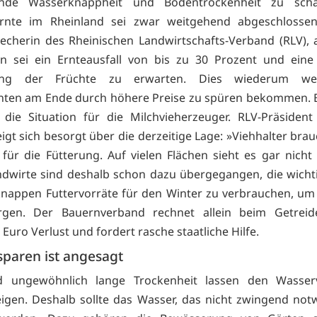
rende Wasserknappheit und Bodentrockenheit zu scha
ernte im Rheinland sei zwar weitgehend abgeschlossen
echerin des Rheinischen Landwirtschafts-Verband (RLV),
n sei ein Ernteausfall von bis zu 30 Prozent und eine 
lung der Früchte zu erwarten. Dies wiederum we
ten am Ende durch höhere Preise zu spüren bekommen. 
t die Situation für die Milchvieherzeuger. RLV-Präsiden
igt sich besorgt über die derzeitige Lage: »Viehhalter bra
für die Fütterung. Auf vielen Flächen sieht es gar nicht
ndwirte sind deshalb schon dazu übergegangen, die wicht
nappen Futtervorräte für den Winter zu verbrauchen, um 
rgen. Der Bauernverband rechnet allein beim Getreid
 Euro Verlust und fordert rasche staatliche Hilfe.
sparen ist angesagt
d ungewöhnlich lange Trockenheit lassen den Wasser
eigen. Deshalb sollte das Wasser, das nicht zwingend notw