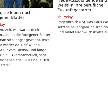
Neue Auszubildende sind 
Weiss in ihre berufliche
Zukunft gestartet
, sie leben noch:
Thursday
ener Blätter
Imgenbroich (FS). Das Haus We
day
setzt seine langjährige Traditio
n. Ach, wie war es doch
und bildet Nachwuchskräfte au
... Ja, an die Roetgener Blätter
man sich längst gewöhnt. Jetzt
ie wieder da. Rolf Wilden,
kteur vom Dienst« und lange
ür die RB verantwortlich, sagt
ochenspiegel: »Das neue Heft
n erster…