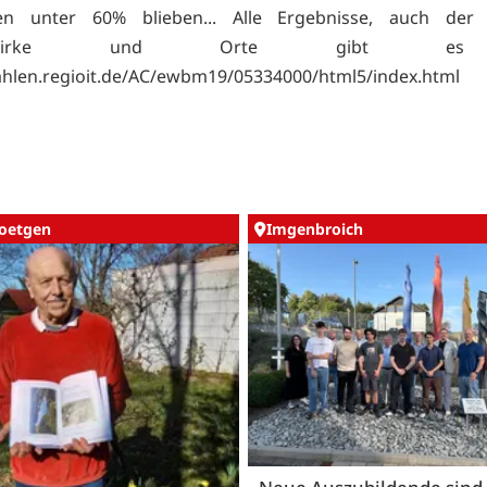
 unter 60% blieben... Alle Ergebnisse, auch der 
mbezirke und Orte gibt e
ahlen.regioit.de/AC/ewbm19/05334000/html5/index.html
oetgen
Imgenbroich