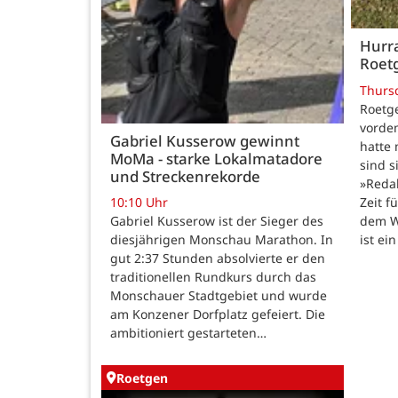
Hurra
Roetg
Thurs
Roetge
vordem
Gabriel Kusserow gewinnt
hatte 
MoMa - starke Lokalmatadore
sind s
und Streckenrekorde
»Reda
Zeit f
10:10 Uhr
dem W
Gabriel Kusserow ist der Sieger des
ist ei
diesjährigen Monschau Marathon. In
gut 2:37 Stunden absolvierte er den
traditionellen Rundkurs durch das
Monschauer Stadtgebiet und wurde
am Konzener Dorfplatz gefeiert. Die
ambitioniert gestarteten…
Roetgen