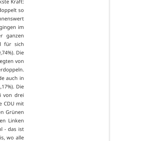
ste Kraft:
doppelt so
ennenswert
 gingen im
er ganzen
 für sich
,74%). Die
legten von
rdoppeln.
de auch in
,17%). Die
 von drei
e CDU mit
den Grünen
den Linken
 - das ist
s, wo alle