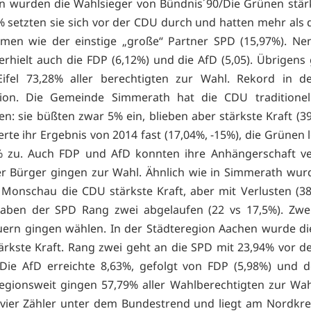
n wurden die Wahlsieger von Bündnis´90/Die Grünen stärk
% setzten sie sich vor der CDU durch und hatten mehr als 
mmen wie der einstige „große“ Partner SPD (15,97%). N
rhielt auch die FDP (6,12%) und die AfD (5,05). Übrigens
Eifel 73,28% aller berechtigten zur Wahl. Rekord in d
gion. Die Gemeinde Simmerath hat die CDU traditionell
en: sie büßten zwar 5% ein, blieben aber stärkste Kraft (39
erte ihr Ergebnis von 2014 fast (17,04%, -15%), die Grünen 
% zu. Auch FDP und AfD konnten ihre Anhängerschaft ve
r Bürger gingen zur Wahl. Ähnlich wie in Simmerath wur
 Monschau die CDU stärkste Kraft, aber mit Verlusten (38
aben der SPD Rang zwei abgelaufen (22 vs 17,5%). Zwei
ern gingen wählen. In der Städteregion Aachen wurde di
ärkste Kraft. Rang zwei geht an die SPD mit 23,94% vor 
 Die AfD erreichte 8,63%, gefolgt von FDP (5,98%) und 
Regionsweit gingen 57,79% aller Wahlberechtigten zur Wahl
 vier Zähler unter dem Bundestrend und liegt am Nordkrei