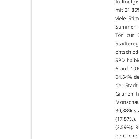
In Roetge
mit 31,85
viele Sti
Stimmen e
Tor zur 
Städtere
entschied
SPD halbi
6 auf 19
64,64% de
der Stadt
Grünen h
Monschau
30,88% st
(17,87%).
(3,59%). 
deutliche